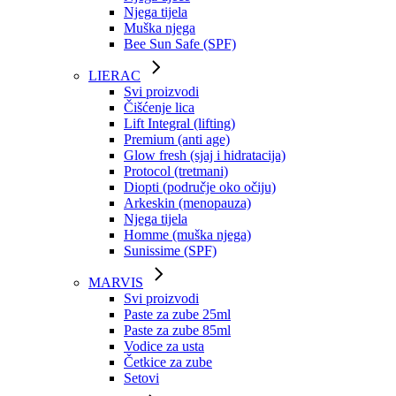
Njega tijela
Muška njega
Bee Sun Safe (SPF)
LIERAC
Svi proizvodi
Čišćenje lica
Lift Integral (lifting)
Premium (anti age)
Glow fresh (sjaj i hidratacija)
Protocol (tretmani)
Diopti (područje oko očiju)
Arkeskin (menopauza)
Njega tijela
Homme (muška njega)
Sunissime (SPF)
MARVIS
Svi proizvodi
Paste za zube 25ml
Paste za zube 85ml
Vodice za usta
Četkice za zube
Setovi