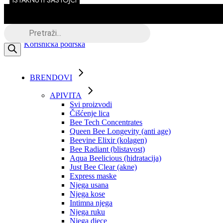
ISTAKNUTI SASTOJCI
Skip
to
the
Besplatna dostava putem BOXNOW
Products
content
search
Korisnička podrška
BRENDOVI
APIVITA
Svi proizvodi
Čišćenje lica
Bee Tech Concentrates
Queen Bee Longevity (anti age)
Beevine Elixir (kolagen)
Bee Radiant (blistavost)
Aqua Beelicious (hidratacija)
Just Bee Clear (akne)
Express maske
Njega usana
Njega kose
Intimna njega
Njega ruku
Njega djece