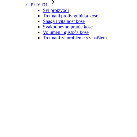
PHYTO
Svi proizvodi
Tretmani protiv gubitka kose
Snaga i vitalnost kose
Svakodnevno pranje kose
Volumen i gustoća kose
Tretmani za probleme s vlasištem
Njega suhe kose
Obojana kosa
Prirodno plava kosa
Obnova oštećene kose
Valovita i kovrčava kosa
Zaštita od sunca
Boje za kosu
LEBON
Svi proizvodi
Paste za zube
Četkice za zube
Dodaci
ROGER & GALLET
Mirisne vodice 30ml
Mirisne vodice 100ml
Kreme za ruke