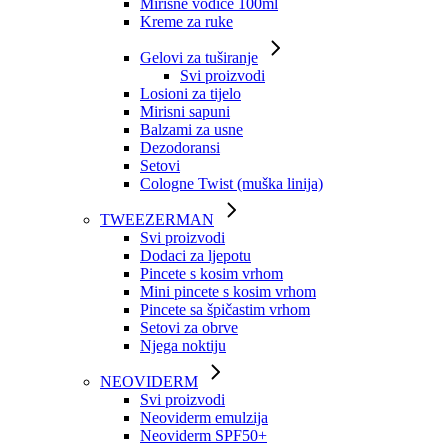
Mirisne vodice 100ml
Kreme za ruke
Gelovi za tuširanje
Svi proizvodi
Losioni za tijelo
Mirisni sapuni
Balzami za usne
Dezodoransi
Setovi
Cologne Twist (muška linija)
TWEEZERMAN
Svi proizvodi
Dodaci za ljepotu
Pincete s kosim vrhom
Mini pincete s kosim vrhom
Pincete sa špičastim vrhom
Setovi za obrve
Njega noktiju
NEOVIDERM
Svi proizvodi
Neoviderm emulzija
Neoviderm SPF50+