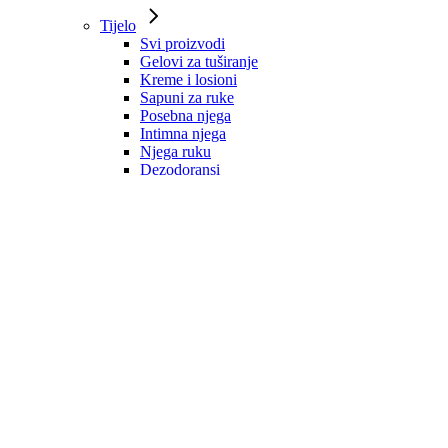
Tijelo
Svi proizvodi
Gelovi za tuširanje
Kreme i losioni
Sapuni za ruke
Posebna njega
Intimna njega
Njega ruku
Dezodoransi
Mirisne vodice
Zaštita od sunca
Kosa
Svi proizvodi
Šamponi
Regeneratori
Maske
Ulja i serumi
Dodaci prehrani
Oblikovanje i zaštita
Tretmani
Muška njega
Svi proizvodi