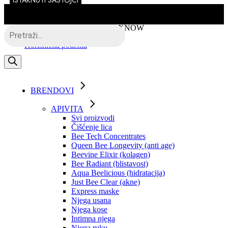
ISTAKNUTI SASTOJCI
Skip
to
the
Besplatna dostava putem BOXNOW
Products
content
search
Korisnička podrška
BRENDOVI
APIVITA
Svi proizvodi
Čišćenje lica
Bee Tech Concentrates
Queen Bee Longevity (anti age)
Beevine Elixir (kolagen)
Bee Radiant (blistavost)
Aqua Beelicious (hidratacija)
Just Bee Clear (akne)
Express maske
Njega usana
Njega kose
Intimna njega
Njega ruku