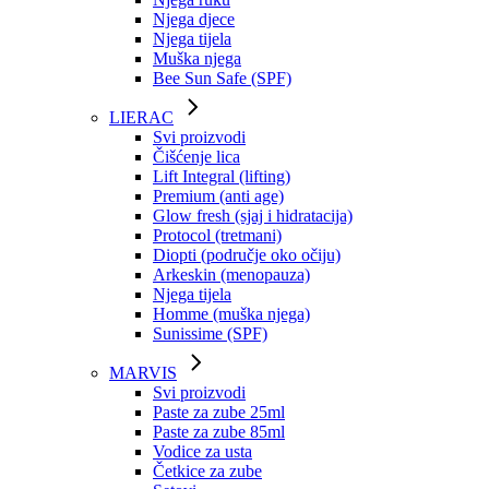
Njega djece
Njega tijela
Muška njega
Bee Sun Safe (SPF)
LIERAC
Svi proizvodi
Čišćenje lica
Lift Integral (lifting)
Premium (anti age)
Glow fresh (sjaj i hidratacija)
Protocol (tretmani)
Diopti (područje oko očiju)
Arkeskin (menopauza)
Njega tijela
Homme (muška njega)
Sunissime (SPF)
MARVIS
Svi proizvodi
Paste za zube 25ml
Paste za zube 85ml
Vodice za usta
Četkice za zube