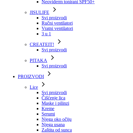
Neoviderm tonirani SPF50+
JISULIFE
Svi proizvodi
Ručni ventilatori
Vratni ventilatori
3 u 1
CREATEIT!
Svi proizvodi
PITAKA
Svi proizvodi
PROIZVODI
Lice
Svi proizvodi
Čišćenje lica
Maske i pilinzi
Kreme
Serumi
Njega oko očiju
Njega usana
Zaštita od sunca