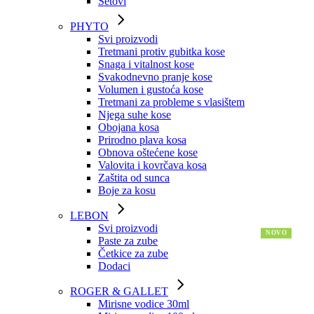
Setovi
PHYTO
Svi proizvodi
Tretmani protiv gubitka kose
Snaga i vitalnost kose
Svakodnevno pranje kose
Volumen i gustoća kose
Tretmani za probleme s vlasištem
Njega suhe kose
Obojana kosa
Prirodno plava kosa
Obnova oštećene kose
Valovita i kovrčava kosa
Zaštita od sunca
Boje za kosu
LEBON
Svi proizvodi
Paste za zube
Četkice za zube
Dodaci
ROGER & GALLET
Mirisne vodice 30ml