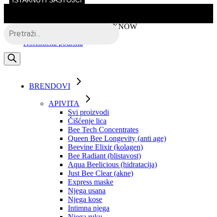
ISTAKNUTI SASTOJCI
Skip
to
the
Besplatna dostava putem BOXNOW
Products
content
search
Korisnička podrška
BRENDOVI
APIVITA
Svi proizvodi
Čišćenje lica
Bee Tech Concentrates
Queen Bee Longevity (anti age)
Beevine Elixir (kolagen)
Bee Radiant (blistavost)
Aqua Beelicious (hidratacija)
Just Bee Clear (akne)
Express maske
Njega usana
Njega kose
Intimna njega
Njega ruku