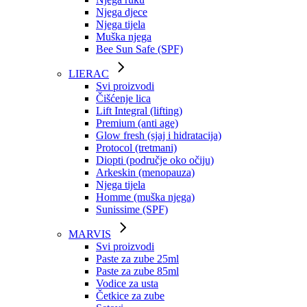
Njega djece
Njega tijela
Muška njega
Bee Sun Safe (SPF)
LIERAC
Svi proizvodi
Čišćenje lica
Lift Integral (lifting)
Premium (anti age)
Glow fresh (sjaj i hidratacija)
Protocol (tretmani)
Diopti (područje oko očiju)
Arkeskin (menopauza)
Njega tijela
Homme (muška njega)
Sunissime (SPF)
MARVIS
Svi proizvodi
Paste za zube 25ml
Paste za zube 85ml
Vodice za usta
Četkice za zube