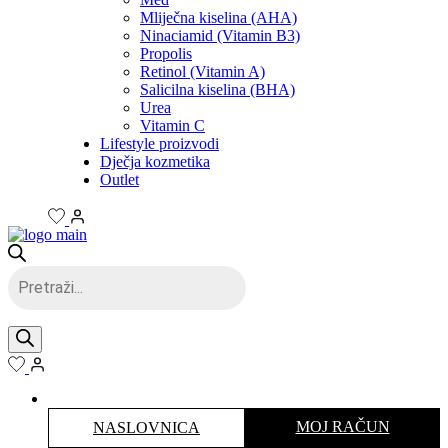
Mliječna kiselina (AHA)
Ninaciamid (Vitamin B3)
Propolis
Retinol (Vitamin A)
Salicilna kiselina (BHA)
Urea
Vitamin C
Lifestyle proizvodi
Dječja kozmetika
Outlet
Products
search
MOJ RAČUN
NASLOVNICA