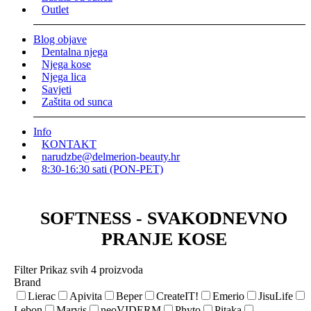
Outlet
Blog objave
Dentalna njega
Njega kose
Njega lica
Savjeti
Zaštita od sunca
Info
KONTAKT
narudzbe@delmerion-beauty.hr
8:30-16:30 sati (PON-PET)
SOFTNESS - SVAKODNEVNO
PRANJE KOSE
Filter
Prikaz svih 4 proizvoda
Brand
Lierac
Apivita
Beper
CreateIT!
Emerio
JisuLife
Lebon
Marvis
neoVIDERM
Phyto
Pitaka