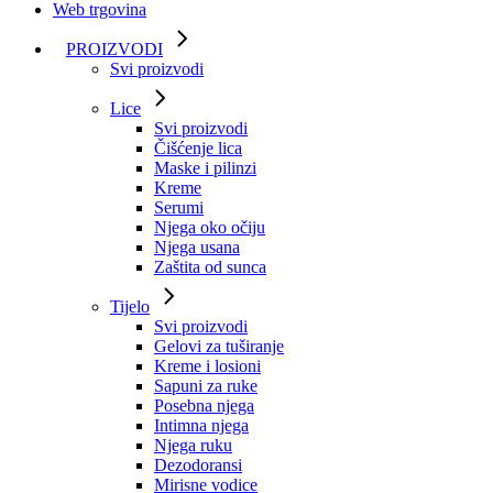
Web trgovina
PROIZVODI
Svi proizvodi
Lice
Svi proizvodi
Čišćenje lica
Maske i pilinzi
Kreme
Serumi
Njega oko očiju
Njega usana
Zaštita od sunca
Tijelo
Svi proizvodi
Gelovi za tuširanje
Kreme i losioni
Sapuni za ruke
Posebna njega
Intimna njega
Njega ruku
Dezodoransi
Mirisne vodice