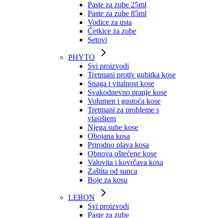
Paste za zube 25ml
Paste za zube 85ml
Vodice za usta
Četkice za zube
Setovi
PHYTO
Svi proizvodi
Tretmani protiv gubitka kose
Snaga i vitalnost kose
Svakodnevno pranje kose
Volumen i gustoća kose
Tretmani za probleme s
vlasištem
Njega suhe kose
Obojana kosa
Prirodno plava kosa
Obnova oštećene kose
Valovita i kovrčava kosa
Zaštita od sunca
Boje za kosu
LEBON
Svi proizvodi
Paste za zube