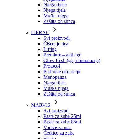
Njega djece
Njega tijela
Muška njega
Zaštita od sunca
LIERAC
Svi proizvodi
Čišćenje lica
Lifting
Premium – anti age
Glow fresh (sjaj i hidratacija)
Protocol
Područje oko očiju
Menopauza
Njega tijela
Muška njega
Zaštita od sunca
MARVIS
Svi proizvodi
Paste za zube 25ml
Paste za zube 85ml
Vodice za usta
Četkice za zube
Setovi