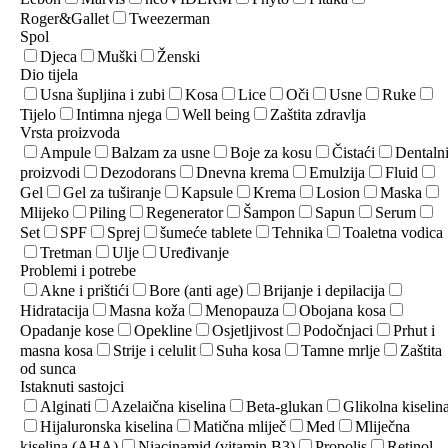
Roger&Gallet
Tweezerman
Spol
Djeca
Muški
Ženski
Dio tijela
Usna šupljina i zubi
Kosa
Lice
Oči
Usne
Ruke
Tijelo
Intimna njega
Well being
Zaštita zdravlja
Vrsta proizvoda
Ampule
Balzam za usne
Boje za kosu
Čistaći
Dentaln
proizvodi
Dezodorans
Dnevna krema
Emulzija
Fluid
Gel
Gel za tuširanje
Kapsule
Krema
Losion
Maska
Mlijeko
Piling
Regenerator
Šampon
Sapun
Serum
Set
SPF
Sprej
šumeće tablete
Tehnika
Toaletna vodica
Tretman
Ulje
Uređivanje
Problemi i potrebe
Akne i prištići
Bore (anti age)
Brijanje i depilacija
Hidratacija
Masna koža
Menopauza
Obojana kosa
Opadanje kose
Opekline
Osjetljivost
Podočnjaci
Prhut i
masna kosa
Strije i celulit
Suha kosa
Tamne mrlje
Zaštita
od sunca
Istaknuti sastojci
Alginati
Azelaična kiselina
Beta-glukan
Glikolna kiselin
Hijaluronska kiselina
Matična mliječ
Med
Mliječna
kiselina (AHA)
Niacinamid (vitamin B3)
Propolis
Retinol