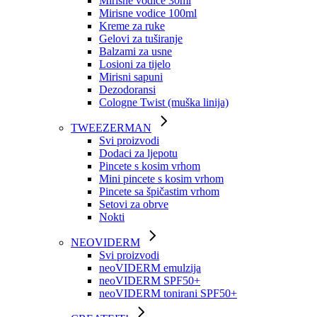
Mirisne vodice 30ml
Mirisne vodice 100ml
Kreme za ruke
Gelovi za tuširanje
Balzami za usne
Losioni za tijelo
Mirisni sapuni
Dezodoransi
Cologne Twist (muška linija)
TWEEZERMAN
Svi proizvodi
Dodaci za ljepotu
Pincete s kosim vrhom
Mini pincete s kosim vrhom
Pincete sa špičastim vrhom
Setovi za obrve
Nokti
NEOVIDERM
Svi proizvodi
neoVIDERM emulzija
neoVIDERM SPF50+
neoVIDERM tonirani SPF50+