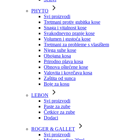
PHYTO
Svi proizvodi
Tretmani protiv gubitka kose
Snaga i vitalnost kose
Svakodnevno pranje kose
Volumen i gustoća kose
Tretmani za probleme s vlasištem
Njega suhe kose
Obojana kosa
Prirodno plava kosa
Obnova oštećene kose
Valovita i kovrčava kosa
Zaštita od sunca
Boje za kosu
LEBON
Svi proizvodi
Paste za zube
Četkice za zube
Dodaci
ROGER & GALLET
Şvi proizvodi