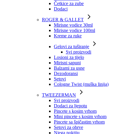
Četkice za zube
Dodaci
ROGER & GALLET
Mirisne vodice 30ml
Mirisne vodice 100ml
Kreme za ruke
Gelovi za tuširanje
Svi proizvodi
Losioni za tijelo
Mirisni sapuni
Balzami za usne
Dezodoransi
Setovi
Cologne Twist (muška linija)
TWEEZERMAN
Svi proizvodi
Dodaci za ljepotu
Pincete s kosim vrhom
Mini pincete s kosim vrhom
Pincete sa špičastim vrhom
Setovi za obrve
Njega noktiju