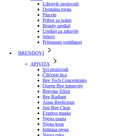
Lifestyle proizvodi
Dentalna njega
Pincete
Pribor za nokte
Beauty uređaji
Uređaji za zdravlje
Setovi
Prijenosni ventilatori
BRENDOVI
APIVITA
Svi proizvodi
Čišćenje lica
Bee Tech Concentrates
Queen Bee longevity
Beevine Elixir
Bee Radiant
Aqua Beelicious
Just Bee Clear
Express maske
Njega usana
Njega kose
Intimna njega
Njega ruku