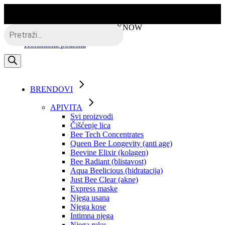
Skip
to
the
Besplatna dostava putem BOXNOW
Products
content
search
Korisnička podrška
BRENDOVI
APIVITA
Svi proizvodi
Čišćenje lica
Bee Tech Concentrates
Queen Bee Longevity (anti age)
Beevine Elixir (kolagen)
Bee Radiant (blistavost)
Aqua Beelicious (hidratacija)
Just Bee Clear (akne)
Express maske
Njega usana
Njega kose
Intimna njega
Njega ruku