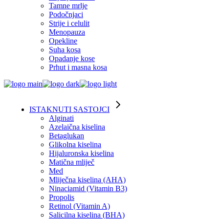
Tamne mrlje
Podočnjaci
Strije i celulit
Menopauza
Opekline
Suha kosa
Opadanje kose
Prhut i masna kosa
ISTAKNUTI SASTOJCI
Alginati
Azelaična kiselina
Betaglukan
Glikolna kiselina
Hijaluronska kiselina
Matična mliječ
Med
Mliječna kiselina (AHA)
Ninaciamid (Vitamin B3)
Propolis
Retinol (Vitamin A)
Salicilna kiselina (BHA)