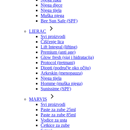
Njega djece
Njega tijela
Muška njega
Bee Sun Safe (SPF)
LIERAC
Svi proizvodi
Čišćenje lica
Lift Integral (lifting)
Premium (anti age)
Glow fresh (sjaj i hidratacija)
Protocol (tretmani)
Diopti (područje oko očiju)
Arkeskin (menopauza)
Njega tijela
Homme (muška njega)
Sunissime (SPF)
MARVIS
Svi proizvodi
Paste za zube 25ml
Paste za zube 85ml
Vodice za usta
Četkice za zube