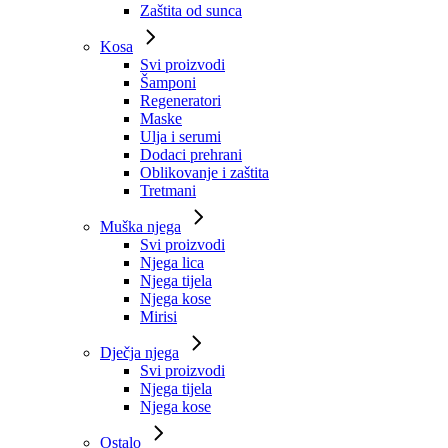
Zaštita od sunca
Kosa
Svi proizvodi
Šamponi
Regeneratori
Maske
Ulja i serumi
Dodaci prehrani
Oblikovanje i zaštita
Tretmani
Muška njega
Svi proizvodi
Njega lica
Njega tijela
Njega kose
Mirisi
Dječja njega
Svi proizvodi
Njega tijela
Njega kose
Ostalo