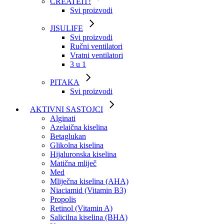
CREATEIT!
Svi proizvodi
JISULIFE
Svi proizvodi
Ručni ventilatori
Vratni ventilatori
3 u 1
PITAKA
Svi proizvodi
AKTIVNI SASTOJCI
Alginati
Azelaična kiselina
Betaglukan
Glikolna kiselina
Hijaluronska kiselina
Matična mliječ
Med
Mliječna kiselina (AHA)
Niaciamid (Vitamin B3)
Propolis
Retinol (Vitamin A)
Salicilna kiselina (BHA)