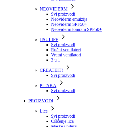
NEOVIDERM
Svi proizvodi
Neoviderm emulzija
Neoviderm SPF50+
Neoviderm tonirani SPF50+
JISULIFE
Svi proizvodi
Ručni ventilatori
Vratni ventilatori
3 u 1
CREATEIT!
Svi proizvodi
PITAKA
Svi proizvodi
PROIZVODI
Lice
Svi proizvodi
Čišćenje lica
Maske i pilinzi