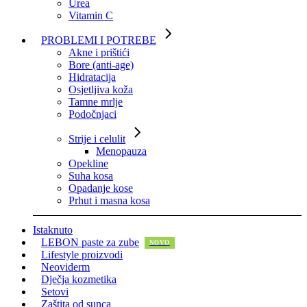
Urea
Vitamin C
PROBLEMI I POTREBE
Akne i prištići
Bore (anti-age)
Hidratacija
Osjetljiva koža
Tamne mrlje
Podočnjaci
Strije i celulit
Menopauza
Opekline
Suha kosa
Opadanje kose
Prhut i masna kosa
Istaknuto
LEBON paste za zube
Lifestyle proizvodi
Neoviderm
Dječja kozmetika
Setovi
Zaštita od sunca