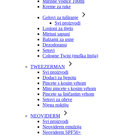
Mirisne vodice 100ml
Kreme za ruke
Gelovi za tuširanje
Svi proizvodi
Losioni za tijelo
Mirisni sapuni
Balzami za usne
Dezodoransi
Setovi
Cologne Twist (muška linija)
TWEEZERMAN
Svi proizvodi
Dodaci za ljepotu
Pincete s kosim vrhom
Mini pincete s kosim vrhom
Pincete sa špičastim vrhom
Setovi za obrve
Njega noktiju
NEOVIDERM
Svi proizvodi
Neoviderm emulzija
Neoviderm SPF50+