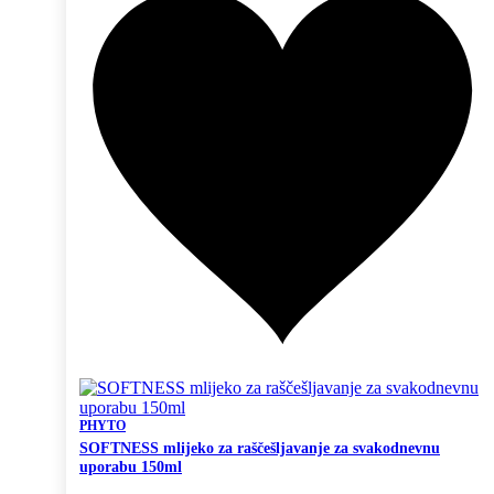
PHYTO
SOFTNESS mlijeko za raščešljavanje za svakodnevnu
uporabu 150ml