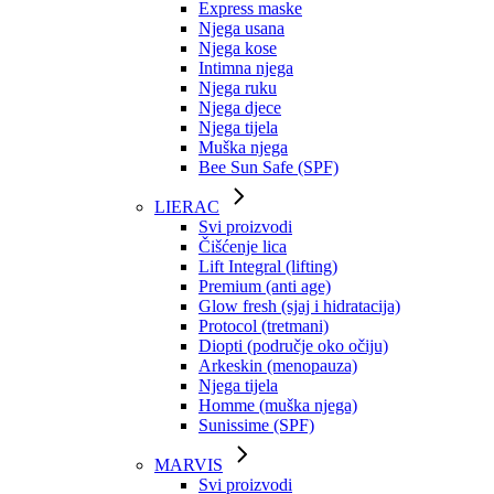
Express maske
Njega usana
Njega kose
Intimna njega
Njega ruku
Njega djece
Njega tijela
Muška njega
Bee Sun Safe (SPF)
LIERAC
Svi proizvodi
Čišćenje lica
Lift Integral (lifting)
Premium (anti age)
Glow fresh (sjaj i hidratacija)
Protocol (tretmani)
Diopti (područje oko očiju)
Arkeskin (menopauza)
Njega tijela
Homme (muška njega)
Sunissime (SPF)
MARVIS
Svi proizvodi