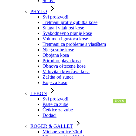
Setovi
PHYTO
Svi proizvodi
Tretmani protiv gubitka kose
Snaga i vitalnost kose
Svakodnevno pranje kose
Volumen i gustoća kose
Tretmani za probleme s vlasištem
Njega suhe kose
Obojana kosa
Prirodno plava kosa
Obnova oštećene kose
Valovita i kovrčava kosa
Zaštita od sunca
Boje za kosu
LEBON
Svi proizvodi
Paste za zube
Četkice za zube
Dodaci
ROGER & GALLET
Mirisne vodice 30ml