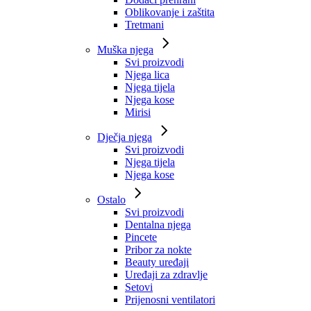
Oblikovanje i zaštita
Tretmani
Muška njega
Svi proizvodi
Njega lica
Njega tijela
Njega kose
Mirisi
Dječja njega
Svi proizvodi
Njega tijela
Njega kose
Ostalo
Svi proizvodi
Dentalna njega
Pincete
Pribor za nokte
Beauty uređaji
Uređaji za zdravlje
Setovi
Prijenosni ventilatori