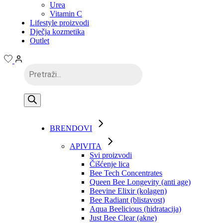
Urea
Vitamin C
Lifestyle proizvodi
Dječja kozmetika
Outlet
Products
search
BRENDOVI
APIVITA
Svi proizvodi
Čišćenje lica
Bee Tech Concentrates
Queen Bee Longevity (anti age)
Beevine Elixir (kolagen)
Bee Radiant (blistavost)
Aqua Beelicious (hidratacija)
Just Bee Clear (akne)