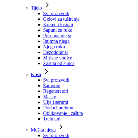
Tijelo
Svi proizvodi
Gelovi za tuširanje
Kreme i losioni
Sapuni za ruke
Posebna njega
Intimna njega
Njega ruku
Dezodoransi
Mirisne vodice
Zaštita od sunca
Kosa
Svi proizvodi
Šamponi
Regeneratori
Maske
Ulja i serumi
Dodaci prehrani
Oblikovanje i zaštita
Tretmani
Muška njega
Svi proizvodi