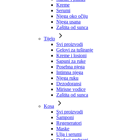
Kreme
Serumi
Njega oko očiju
Njega usana
Zaštita od sunca
Tijelo
Svi proizvodi
Gelovi za tuširanje
Kreme i losioni
Sapuni za ruke
Posebna njega
Intimna njega
Njega ruku
Dezodoransi
Mirisne vodice
Zaštita od sunca
Kosa
Svi proizvodi
Šamponi
Regeneratori
Maske
Ulja i serumi
Dodaci prehrani