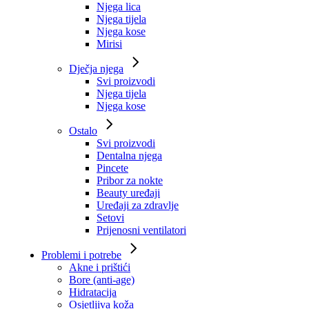
Njega lica
Njega tijela
Njega kose
Mirisi
Dječja njega
Svi proizvodi
Njega tijela
Njega kose
Ostalo
Svi proizvodi
Dentalna njega
Pincete
Pribor za nokte
Beauty uređaji
Uređaji za zdravlje
Setovi
Prijenosni ventilatori
Problemi i potrebe
Akne i prištići
Bore (anti-age)
Hidratacija
Osjetljiva koža