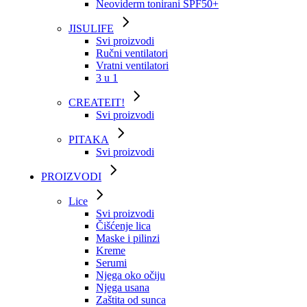
Neoviderm tonirani SPF50+
JISULIFE
Svi proizvodi
Ručni ventilatori
Vratni ventilatori
3 u 1
CREATEIT!
Svi proizvodi
PITAKA
Svi proizvodi
PROIZVODI
Lice
Svi proizvodi
Čišćenje lica
Maske i pilinzi
Kreme
Serumi
Njega oko očiju
Njega usana
Zaštita od sunca