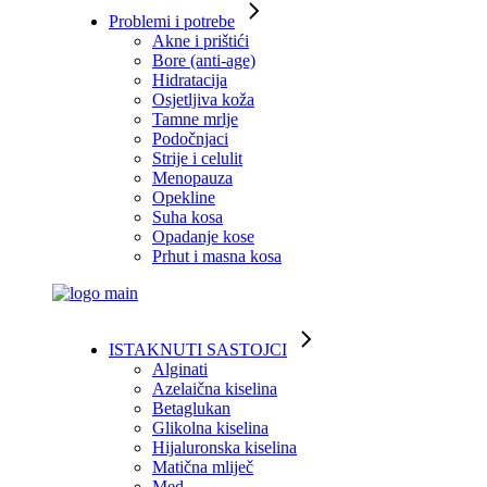
Problemi i potrebe
Akne i prištići
Bore (anti-age)
Hidratacija
Osjetljiva koža
Tamne mrlje
Podočnjaci
Strije i celulit
Menopauza
Opekline
Suha kosa
Opadanje kose
Prhut i masna kosa
ISTAKNUTI SASTOJCI
Alginati
Azelaična kiselina
Betaglukan
Glikolna kiselina
Hijaluronska kiselina
Matična mliječ
Med