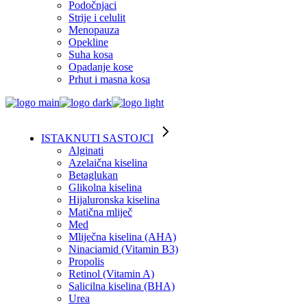
Podočnjaci
Strije i celulit
Menopauza
Opekline
Suha kosa
Opadanje kose
Prhut i masna kosa
ISTAKNUTI SASTOJCI
Alginati
Azelaična kiselina
Betaglukan
Glikolna kiselina
Hijaluronska kiselina
Matična mliječ
Med
Mliječna kiselina (AHA)
Ninaciamid (Vitamin B3)
Propolis
Retinol (Vitamin A)
Salicilna kiselina (BHA)
Urea