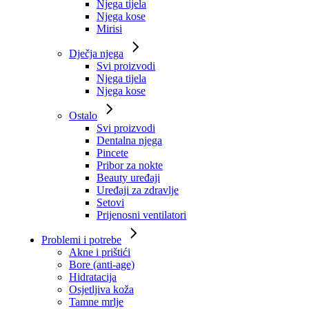
Njega tijela
Njega kose
Mirisi
Dječja njega
Svi proizvodi
Njega tijela
Njega kose
Ostalo
Svi proizvodi
Dentalna njega
Pincete
Pribor za nokte
Beauty uređaji
Uređaji za zdravlje
Setovi
Prijenosni ventilatori
Problemi i potrebe
Akne i prištići
Bore (anti-age)
Hidratacija
Osjetljiva koža
Tamne mrlje