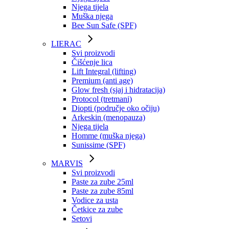
Njega tijela
Muška njega
Bee Sun Safe (SPF)
LIERAC
Svi proizvodi
Čišćenje lica
Lift Integral (lifting)
Premium (anti age)
Glow fresh (sjaj i hidratacija)
Protocol (tretmani)
Diopti (područje oko očiju)
Arkeskin (menopauza)
Njega tijela
Homme (muška njega)
Sunissime (SPF)
MARVIS
Svi proizvodi
Paste za zube 25ml
Paste za zube 85ml
Vodice za usta
Četkice za zube
Setovi