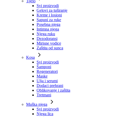
Tijelo
Svi proizvodi
Gelovi za tuširanje
Kreme i losioni
Sapuni za ruke
Posebna njega
Intimna njega
Njega ruku
Dezodoransi
Mirisne vodice
Zaštita od sunca
Kosa
Svi proizvodi
Šamponi
Regeneratori
Maske
Ulja i serumi
Dodaci prehrani
Oblikovanje i zaštita
Tretmani
Muška njega
Svi proizvodi
Njega lica