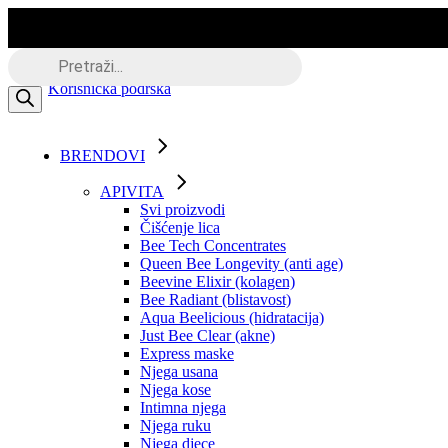
Skip
to
the
Besplatna dostava putem BOXNOW
Products
content
search
Korisnička podrška
BRENDOVI
APIVITA
Svi proizvodi
Čišćenje lica
Bee Tech Concentrates
Queen Bee Longevity (anti age)
Beevine Elixir (kolagen)
Bee Radiant (blistavost)
Aqua Beelicious (hidratacija)
Just Bee Clear (akne)
Express maske
Njega usana
Njega kose
Intimna njega
Njega ruku
Njega djece