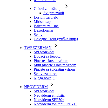
Gelovi za tuširanje
Svi proizvodi
Losioni za tijelo
Mirisni sapuni
Balzami za usne
Dezodoransi
Setovi
Cologne Twist (muška linija)
TWEEZERMAN
Svi proizvodi
Dodaci za ljepotu
Pincete s kosim vrhom
Mini pincete s kosim vrhom
Pincete sa špičastim vrhom
Setovi za obrve
Njega noktiju
NEOVIDERM
Svi proizvodi
Neoviderm emulzija
Neoviderm SPF50+
Neoviderm tonirani SPF50+