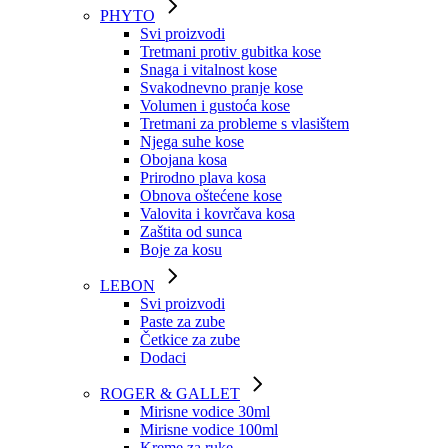
PHYTO
Svi proizvodi
Tretmani protiv gubitka kose
Snaga i vitalnost kose
Svakodnevno pranje kose
Volumen i gustoća kose
Tretmani za probleme s vlasištem
Njega suhe kose
Obojana kosa
Prirodno plava kosa
Obnova oštećene kose
Valovita i kovrčava kosa
Zaštita od sunca
Boje za kosu
LEBON
Svi proizvodi
Paste za zube
Četkice za zube
Dodaci
ROGER & GALLET
Mirisne vodice 30ml
Mirisne vodice 100ml
Kreme za ruke