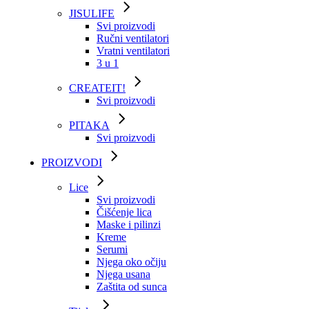
JISULIFE
Svi proizvodi
Ručni ventilatori
Vratni ventilatori
3 u 1
CREATEIT!
Svi proizvodi
PITAKA
Svi proizvodi
PROIZVODI
Lice
Svi proizvodi
Čišćenje lica
Maske i pilinzi
Kreme
Serumi
Njega oko očiju
Njega usana
Zaštita od sunca