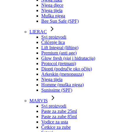
Njega djece
Njega tijela
Muška njega
Bee Sun Safe (SPF)
LIERAC
Svi proizvodi
Čišćenje lica
Lift Integral (lifting)
Premium (anti age)
Glow fresh (sjaj i hidratacija)
Protocol (tretmani)
Diopti (područje oko očiju)
Arkeskin (menopauza)
Njega tijela
Homme (muška njega)
Sunissime (SPF)
MARVIS
Svi proizvodi
Paste za zube 25ml
Paste za zube 85ml
Vodice za usta
Četkice za zube