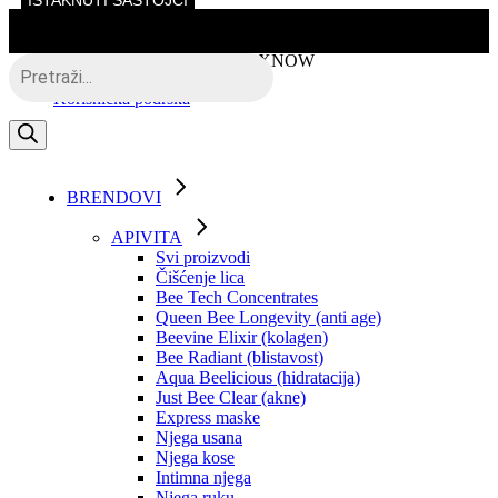
ISTAKNUTI SASTOJCI
Skip
to
the
Besplatna dostava putem BOXNOW
Products
content
search
Korisnička podrška
BRENDOVI
APIVITA
Svi proizvodi
Čišćenje lica
Bee Tech Concentrates
Queen Bee Longevity (anti age)
Beevine Elixir (kolagen)
Bee Radiant (blistavost)
Aqua Beelicious (hidratacija)
Just Bee Clear (akne)
Express maske
Njega usana
Njega kose
Intimna njega
Njega ruku