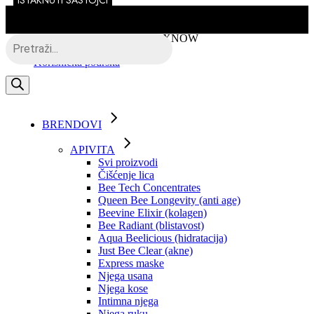
ISTAKNUTI SASTOJCI
Skip
to
the
Besplatna dostava putem BOXNOW
Products
content
search
Korisnička podrška
BRENDOVI
APIVITA
Svi proizvodi
Čišćenje lica
Bee Tech Concentrates
Queen Bee Longevity (anti age)
Beevine Elixir (kolagen)
Bee Radiant (blistavost)
Aqua Beelicious (hidratacija)
Just Bee Clear (akne)
Express maske
Njega usana
Njega kose
Intimna njega
Njega ruku