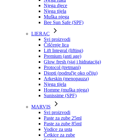
Njega djece
Njega tijela
Muška njega
Bee Sun Safe (SPF)
LIERAC
Svi proizvodi
Čišćenje lica
Lift Integral (lifting)
Premium (anti age)
Glow fresh (sjaj i hidratacija)
Protocol (tretmani)
Diopti (područje oko očiju)
Arkeskin (menopauza)
Njega tijela
Homme (muška njega)
Sunissime (SPF)
MARVIS
Svi proizvodi
Paste za zube 25ml
Paste za zube 85ml
Vodice za usta
Četkice za zube