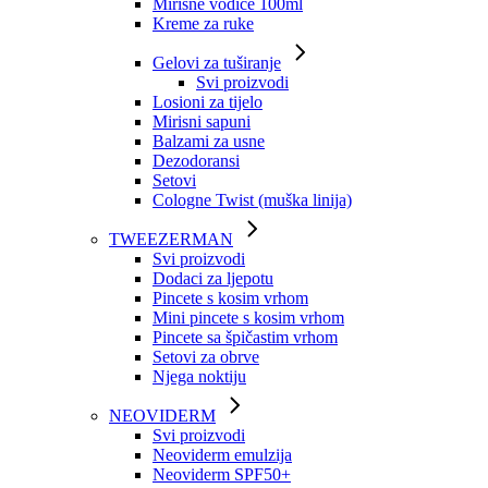
Mirisne vodice 100ml
Kreme za ruke
Gelovi za tuširanje
Svi proizvodi
Losioni za tijelo
Mirisni sapuni
Balzami za usne
Dezodoransi
Setovi
Cologne Twist (muška linija)
TWEEZERMAN
Svi proizvodi
Dodaci za ljepotu
Pincete s kosim vrhom
Mini pincete s kosim vrhom
Pincete sa špičastim vrhom
Setovi za obrve
Njega noktiju
NEOVIDERM
Svi proizvodi
Neoviderm emulzija
Neoviderm SPF50+