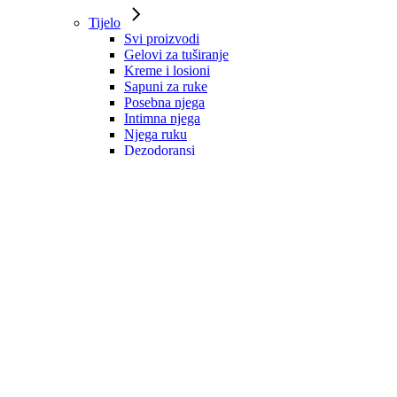
Tijelo
Svi proizvodi
Gelovi za tuširanje
Kreme i losioni
Sapuni za ruke
Posebna njega
Intimna njega
Njega ruku
Dezodoransi
Mirisne vodice
Zaštita od sunca
Kosa
Svi proizvodi
Šamponi
Regeneratori
Maske
Ulja i serumi
Dodaci prehrani
Oblikovanje i zaštita
Tretmani
Muška njega
Svi proizvodi