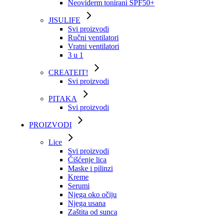
Neoviderm tonirani SPF50+
JISULIFE
Svi proizvodi
Ručni ventilatori
Vratni ventilatori
3 u 1
CREATEIT!
Svi proizvodi
PITAKA
Svi proizvodi
PROIZVODI
Lice
Svi proizvodi
Čišćenje lica
Maske i pilinzi
Kreme
Serumi
Njega oko očiju
Njega usana
Zaštita od sunca