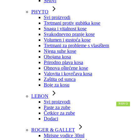
Setovi
PHYTO
Svi proizvodi
Tretmani protiv gubitka kose
Snaga i vitalnost kose
Svakodnevno pranje kose
Volumen i gustoća kose
Tretmani za probleme s vlasištem
Njega suhe kose
Obojana kosa
Prirodno plava kosa
Obnova oštećene kose
Valovita i kovrčava kosa
Zaštita od sunca
Boje za kosu
LEBON
Svi proizvodi
Paste za zube
Četkice za zube
Dodaci
ROGER & GALLET
Mirisne vodice 30ml