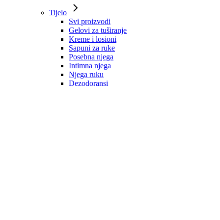
Tijelo
Svi proizvodi
Gelovi za tuširanje
Kreme i losioni
Sapuni za ruke
Posebna njega
Intimna njega
Njega ruku
Dezodoransi
Mirisne vodice
Zaštita od sunca
Kosa
Svi proizvodi
Šamponi
Regeneratori
Maske
Ulja i serumi
Dodaci prehrani
Oblikovanje i zaštita
Tretmani
Muška njega
Svi proizvodi