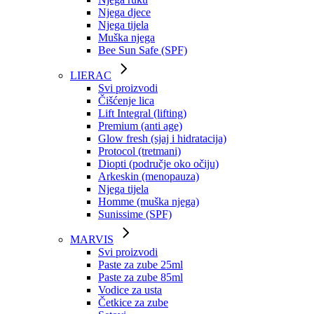
Njega djece
Njega tijela
Muška njega
Bee Sun Safe (SPF)
LIERAC
Svi proizvodi
Čišćenje lica
Lift Integral (lifting)
Premium (anti age)
Glow fresh (sjaj i hidratacija)
Protocol (tretmani)
Diopti (područje oko očiju)
Arkeskin (menopauza)
Njega tijela
Homme (muška njega)
Sunissime (SPF)
MARVIS
Svi proizvodi
Paste za zube 25ml
Paste za zube 85ml
Vodice za usta
Četkice za zube