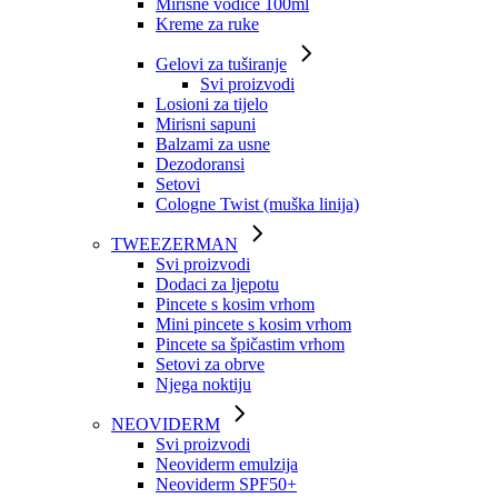
Mirisne vodice 100ml
Kreme za ruke
Gelovi za tuširanje
Svi proizvodi
Losioni za tijelo
Mirisni sapuni
Balzami za usne
Dezodoransi
Setovi
Cologne Twist (muška linija)
TWEEZERMAN
Svi proizvodi
Dodaci za ljepotu
Pincete s kosim vrhom
Mini pincete s kosim vrhom
Pincete sa špičastim vrhom
Setovi za obrve
Njega noktiju
NEOVIDERM
Svi proizvodi
Neoviderm emulzija
Neoviderm SPF50+