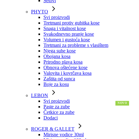
Setovi
PHYTO
Svi proizvodi
Tretmani protiv gubitka kose
Snaga i vitalnost kose
Svakodnevno pranje kose
Volumen i gustoća kose
Tretmani za probleme s vlasištem
Njega suhe kose
Obojana kosa
Prirodno plava kosa
Obnova oštećene kose
Valovita i kovrčava kosa
Zaštita od sunca
Boje za kosu
LEBON
Svi proizvodi
Paste za zube
Četkice za zube
Dodaci
ROGER & GALLET
Mirisne vodice 30ml