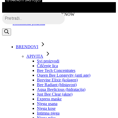
ISTAKNUTI SASTOJCI
Skip
to
the
Besplatna dostava putem BOXNOW
Products
content
search
Korisnička podrška
BRENDOVI
APIVITA
Svi proizvodi
Čišćenje lica
Bee Tech Concentrates
Queen Bee Longevity (anti age)
Beevine Elixir (kolagen)
Bee Radiant (blistavost)
Aqua Beelicious (hidratacija)
Just Bee Clear (akne)
Express maske
Njega usana
Njega kose
Intimna njega
Njega ruku