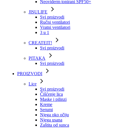
Neoviderm tonirani SPF50+
JISULIFE
Svi proizvodi
Ručni ventilatori
Vratni ventilatori
3 u 1
CREATEIT!
Svi proizvodi
PITAKA
Svi proizvodi
PROIZVODI
Lice
Svi proizvodi
Čišćenje lica
Maske i pilinzi
Kreme
Serumi
Njega oko očiju
Njega usana
Zaštita od sunca