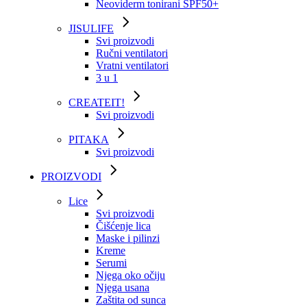
Neoviderm tonirani SPF50+
JISULIFE
Svi proizvodi
Ručni ventilatori
Vratni ventilatori
3 u 1
CREATEIT!
Svi proizvodi
PITAKA
Svi proizvodi
PROIZVODI
Lice
Svi proizvodi
Čišćenje lica
Maske i pilinzi
Kreme
Serumi
Njega oko očiju
Njega usana
Zaštita od sunca