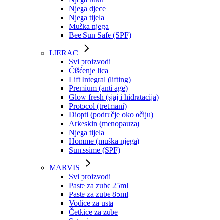
Njega djece
Njega tijela
Muška njega
Bee Sun Safe (SPF)
LIERAC
Svi proizvodi
Čišćenje lica
Lift Integral (lifting)
Premium (anti age)
Glow fresh (sjaj i hidratacija)
Protocol (tretmani)
Diopti (područje oko očiju)
Arkeskin (menopauza)
Njega tijela
Homme (muška njega)
Sunissime (SPF)
MARVIS
Svi proizvodi
Paste za zube 25ml
Paste za zube 85ml
Vodice za usta
Četkice za zube