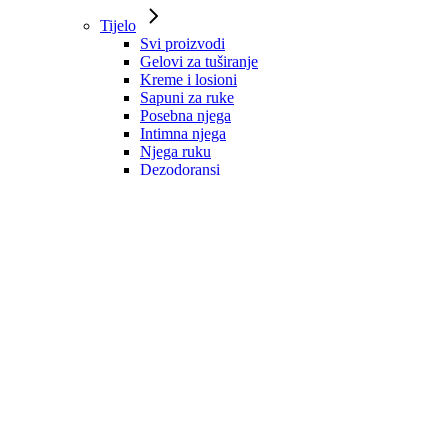
Tijelo
Svi proizvodi
Gelovi za tuširanje
Kreme i losioni
Sapuni za ruke
Posebna njega
Intimna njega
Njega ruku
Dezodoransi
Mirisne vodice
Zaštita od sunca
Kosa
Svi proizvodi
Šamponi
Regeneratori
Maske
Ulja i serumi
Dodaci prehrani
Oblikovanje i zaštita
Tretmani
Muška njega
Svi proizvodi