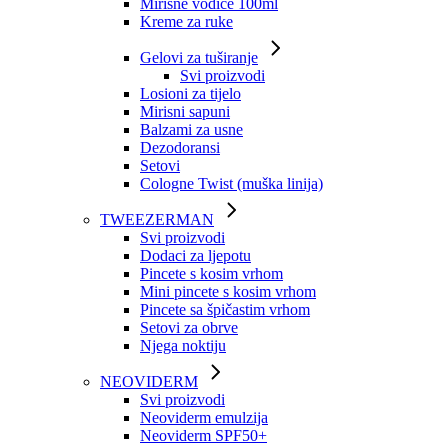
Mirisne vodice 100ml
Kreme za ruke
Gelovi za tuširanje
Svi proizvodi
Losioni za tijelo
Mirisni sapuni
Balzami za usne
Dezodoransi
Setovi
Cologne Twist (muška linija)
TWEEZERMAN
Svi proizvodi
Dodaci za ljepotu
Pincete s kosim vrhom
Mini pincete s kosim vrhom
Pincete sa špičastim vrhom
Setovi za obrve
Njega noktiju
NEOVIDERM
Svi proizvodi
Neoviderm emulzija
Neoviderm SPF50+