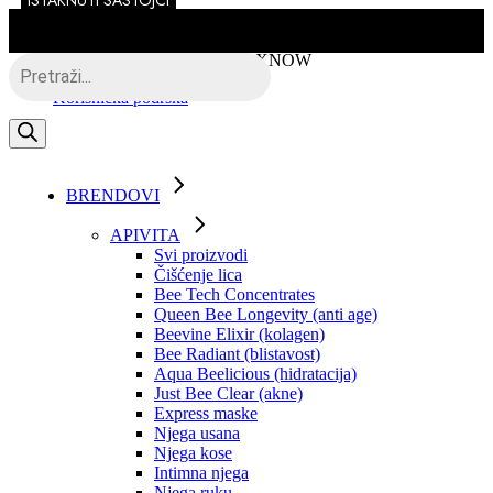
ISTAKNUTI SASTOJCI
Skip
to
the
Besplatna dostava putem BOXNOW
Products
content
search
Korisnička podrška
BRENDOVI
APIVITA
Svi proizvodi
Čišćenje lica
Bee Tech Concentrates
Queen Bee Longevity (anti age)
Beevine Elixir (kolagen)
Bee Radiant (blistavost)
Aqua Beelicious (hidratacija)
Just Bee Clear (akne)
Express maske
Njega usana
Njega kose
Intimna njega
Njega ruku