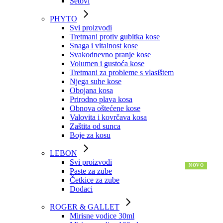
Setovi
PHYTO
Svi proizvodi
Tretmani protiv gubitka kose
Snaga i vitalnost kose
Svakodnevno pranje kose
Volumen i gustoća kose
Tretmani za probleme s vlasištem
Njega suhe kose
Obojana kosa
Prirodno plava kosa
Obnova oštećene kose
Valovita i kovrčava kosa
Zaštita od sunca
Boje za kosu
LEBON
Svi proizvodi
Paste za zube
Četkice za zube
Dodaci
ROGER & GALLET
Mirisne vodice 30ml