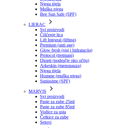
Njega tijela
Muška njega
Bee Sun Safe (SPF)
LIERAC
Svi proizvodi
Čišćenje lica
Lift Integral (lifting)
Premium (anti age)
Glow fresh (sjaj i hidratacija)
Protocol (tretmani)
Diopti (područje oko očiju)
Arkeskin (menopauza)
Njega tijela
Homme (muška njega)
Sunissime (SPF)
MARVIS
Svi proizvodi
Paste za zube 25ml
Paste za zube 85ml
Vodice za usta
Četkice za zube
Setovi