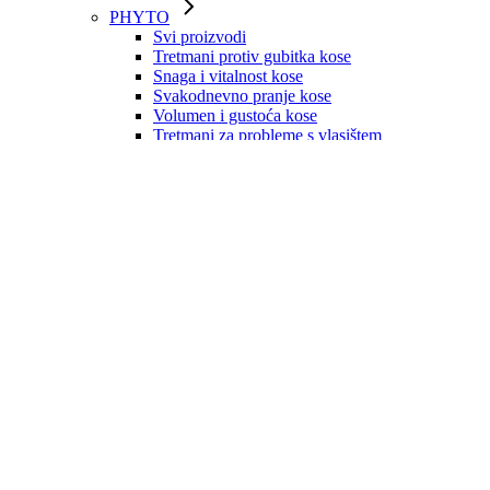
PHYTO
Svi proizvodi
Tretmani protiv gubitka kose
Snaga i vitalnost kose
Svakodnevno pranje kose
Volumen i gustoća kose
Tretmani za probleme s vlasištem
Njega suhe kose
Obojana kosa
Prirodno plava kosa
Obnova oštećene kose
Valovita i kovrčava kosa
Zaštita od sunca
Boje za kosu
LEBON
Svi proizvodi
Paste za zube
Četkice za zube
Dodaci
ROGER & GALLET
Mirisne vodice 30ml
Mirisne vodice 100ml
Kreme za ruke