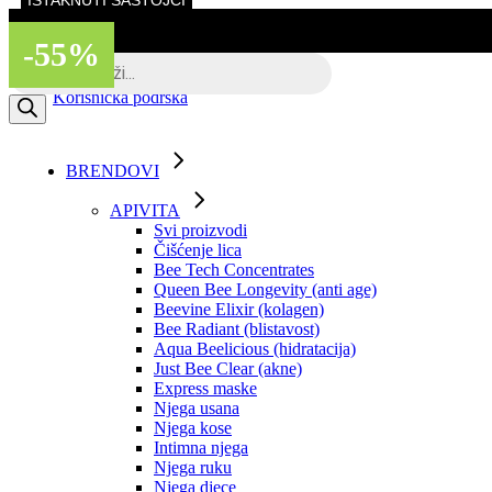
ISTAKNUTI SASTOJCI
Skip
to
-55%
the
Besplatna dostava putem BOXNOW
Products
content
search
Korisnička podrška
BRENDOVI
APIVITA
Svi proizvodi
Čišćenje lica
Bee Tech Concentrates
Queen Bee Longevity (anti age)
Beevine Elixir (kolagen)
Bee Radiant (blistavost)
Aqua Beelicious (hidratacija)
Just Bee Clear (akne)
Express maske
Njega usana
Njega kose
Intimna njega
Njega ruku
Njega djece