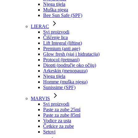
Njega tijela
Muška njega
Bee Sun Safe (SPF)
LIERAC
Svi proizvodi
Čišćenje lica
Lift Integral (lifting)
Premium (anti age)
Glow fresh (sjaj i hidratacija)
Protocol (tretmani)
Diopti (područje oko očiju)
Arkeskin (menopauza)
Njega tijela
Homme (muška njega)
Sunissime (SPF)
MARVIS
Svi proizvodi
Paste za zube 25ml
Paste za zube 85ml
Vodice za usta
Četkice za zube
Setovi