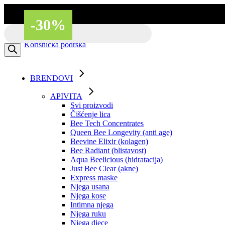
Skip
to
-30%
the
Besplatna dostava putem BOXNOW
Products
content
search
Korisnička podrška
BRENDOVI
APIVITA
Svi proizvodi
Čišćenje lica
Bee Tech Concentrates
Queen Bee Longevity (anti age)
Beevine Elixir (kolagen)
Bee Radiant (blistavost)
Aqua Beelicious (hidratacija)
Just Bee Clear (akne)
Express maske
Njega usana
Njega kose
Intimna njega
Njega ruku
Njega djece