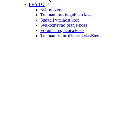
PHYTO
Svi proizvodi
Tretmani protiv gubitka kose
Snaga i vitalnost kose
Svakodnevno pranje kose
Volumen i gustoća kose
Tretmani za probleme s vlasištem
Njega suhe kose
Obojana kosa
Prirodno plava kosa
Obnova oštećene kose
Valovita i kovrčava kosa
Zaštita od sunca
Boje za kosu
LEBON
Svi proizvodi
Paste za zube
Četkice za zube
Dodaci
ROGER & GALLET
Mirisne vodice 30ml
Mirisne vodice 100ml
Kreme za ruke