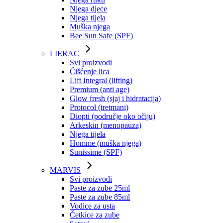
Njega djece
Njega tijela
Muška njega
Bee Sun Safe (SPF)
LIERAC
Svi proizvodi
Čišćenje lica
Lift Integral (lifting)
Premium (anti age)
Glow fresh (sjaj i hidratacija)
Protocol (tretmani)
Diopti (područje oko očiju)
Arkeskin (menopauza)
Njega tijela
Homme (muška njega)
Sunissime (SPF)
MARVIS
Svi proizvodi
Paste za zube 25ml
Paste za zube 85ml
Vodice za usta
Četkice za zube