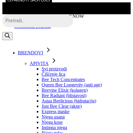
ISTAKNUTI SASTOJCI
Skip
to
the
Besplatna dostava putem BOXNOW
Products
content
search
Korisnička podrška
BRENDOVI
APIVITA
Svi proizvodi
Čišćenje lica
Bee Tech Concentrates
Queen Bee Longevity (anti age)
Beevine Elixir (kolagen)
Bee Radiant (blistavost)
Aqua Beelicious (hidratacija)
Just Bee Clear (akne)
Express maske
Njega usana
Njega kose
Intimna njega
Njega ruku