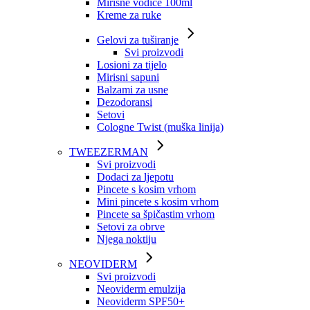
Mirisne vodice 100ml
Kreme za ruke
Gelovi za tuširanje
Svi proizvodi
Losioni za tijelo
Mirisni sapuni
Balzami za usne
Dezodoransi
Setovi
Cologne Twist (muška linija)
TWEEZERMAN
Svi proizvodi
Dodaci za ljepotu
Pincete s kosim vrhom
Mini pincete s kosim vrhom
Pincete sa špičastim vrhom
Setovi za obrve
Njega noktiju
NEOVIDERM
Svi proizvodi
Neoviderm emulzija
Neoviderm SPF50+