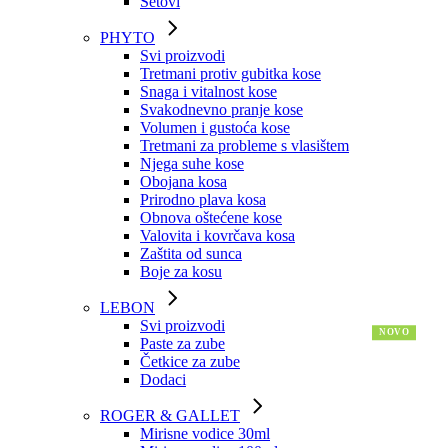
Setovi
PHYTO
Svi proizvodi
Tretmani protiv gubitka kose
Snaga i vitalnost kose
Svakodnevno pranje kose
Volumen i gustoća kose
Tretmani za probleme s vlasištem
Njega suhe kose
Obojana kosa
Prirodno plava kosa
Obnova oštećene kose
Valovita i kovrčava kosa
Zaštita od sunca
Boje za kosu
LEBON
Svi proizvodi
Paste za zube
Četkice za zube
Dodaci
ROGER & GALLET
Mirisne vodice 30ml