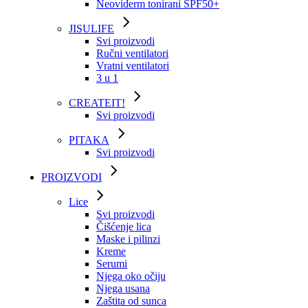
Neoviderm tonirani SPF50+
JISULIFE
Svi proizvodi
Ručni ventilatori
Vratni ventilatori
3 u 1
CREATEIT!
Svi proizvodi
PITAKA
Svi proizvodi
PROIZVODI
Lice
Svi proizvodi
Čišćenje lica
Maske i pilinzi
Kreme
Serumi
Njega oko očiju
Njega usana
Zaštita od sunca