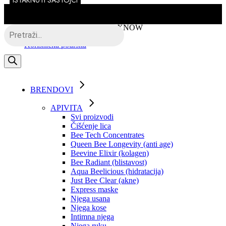
ISTAKNUTI SASTOJCI
Skip
to
the
Besplatna dostava putem BOXNOW
Products
content
search
Korisnička podrška
BRENDOVI
APIVITA
Svi proizvodi
Čišćenje lica
Bee Tech Concentrates
Queen Bee Longevity (anti age)
Beevine Elixir (kolagen)
Bee Radiant (blistavost)
Aqua Beelicious (hidratacija)
Just Bee Clear (akne)
Express maske
Njega usana
Njega kose
Intimna njega
Njega ruku