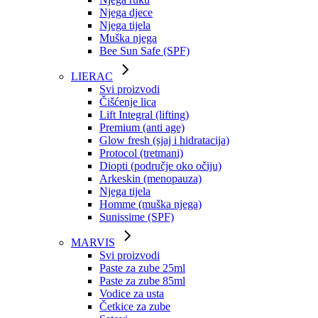
Njega djece
Njega tijela
Muška njega
Bee Sun Safe (SPF)
LIERAC
Svi proizvodi
Čišćenje lica
Lift Integral (lifting)
Premium (anti age)
Glow fresh (sjaj i hidratacija)
Protocol (tretmani)
Diopti (područje oko očiju)
Arkeskin (menopauza)
Njega tijela
Homme (muška njega)
Sunissime (SPF)
MARVIS
Svi proizvodi
Paste za zube 25ml
Paste za zube 85ml
Vodice za usta
Četkice za zube