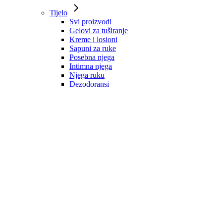
Tijelo
Svi proizvodi
Gelovi za tuširanje
Kreme i losioni
Sapuni za ruke
Posebna njega
Intimna njega
Njega ruku
Dezodoransi
Mirisne vodice
Zaštita od sunca
Kosa
Svi proizvodi
Šamponi
Regeneratori
Maske
Ulja i serumi
Dodaci prehrani
Oblikovanje i zaštita
Tretmani
Muška njega
Svi proizvodi