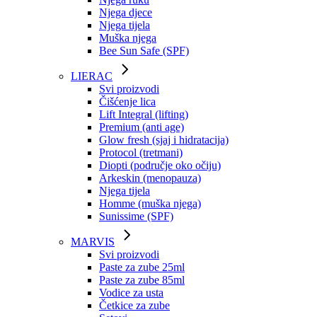
Njega djece
Njega tijela
Muška njega
Bee Sun Safe (SPF)
LIERAC
Svi proizvodi
Čišćenje lica
Lift Integral (lifting)
Premium (anti age)
Glow fresh (sjaj i hidratacija)
Protocol (tretmani)
Diopti (područje oko očiju)
Arkeskin (menopauza)
Njega tijela
Homme (muška njega)
Sunissime (SPF)
MARVIS
Svi proizvodi
Paste za zube 25ml
Paste za zube 85ml
Vodice za usta
Četkice za zube