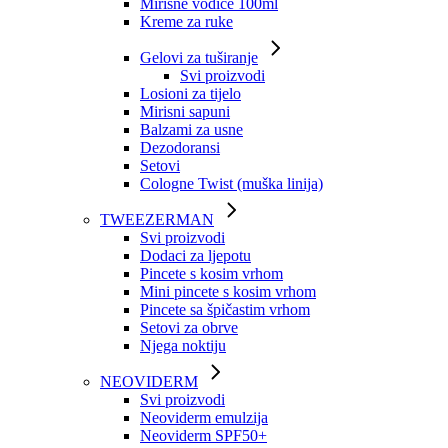
Mirisne vodice 100ml
Kreme za ruke
Gelovi za tuširanje
Svi proizvodi
Losioni za tijelo
Mirisni sapuni
Balzami za usne
Dezodoransi
Setovi
Cologne Twist (muška linija)
TWEEZERMAN
Svi proizvodi
Dodaci za ljepotu
Pincete s kosim vrhom
Mini pincete s kosim vrhom
Pincete sa špičastim vrhom
Setovi za obrve
Njega noktiju
NEOVIDERM
Svi proizvodi
Neoviderm emulzija
Neoviderm SPF50+