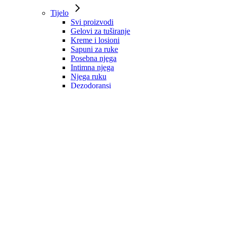
Tijelo
Svi proizvodi
Gelovi za tuširanje
Kreme i losioni
Sapuni za ruke
Posebna njega
Intimna njega
Njega ruku
Dezodoransi
Mirisne vodice
Zaštita od sunca
Kosa
Svi proizvodi
Šamponi
Regeneratori
Maske
Ulja i serumi
Dodaci prehrani
Oblikovanje i zaštita
Tretmani
Muška njega
Svi proizvodi