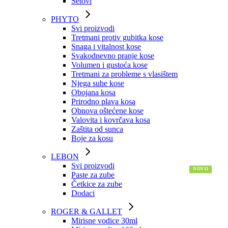
Setovi
PHYTO
Svi proizvodi
Tretmani protiv gubitka kose
Snaga i vitalnost kose
Svakodnevno pranje kose
Volumen i gustoća kose
Tretmani za probleme s vlasištem
Njega suhe kose
Obojana kosa
Prirodno plava kosa
Obnova oštećene kose
Valovita i kovrčava kosa
Zaštita od sunca
Boje za kosu
LEBON
Svi proizvodi
Paste za zube
Četkice za zube
Dodaci
ROGER & GALLET
Mirisne vodice 30ml