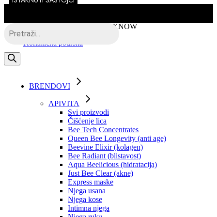
ISTAKNUTI SASTOJCI
Skip
to
the
Besplatna dostava putem BOXNOW
Products
content
search
Korisnička podrška
BRENDOVI
APIVITA
Svi proizvodi
Čišćenje lica
Bee Tech Concentrates
Queen Bee Longevity (anti age)
Beevine Elixir (kolagen)
Bee Radiant (blistavost)
Aqua Beelicious (hidratacija)
Just Bee Clear (akne)
Express maske
Njega usana
Njega kose
Intimna njega
Njega ruku