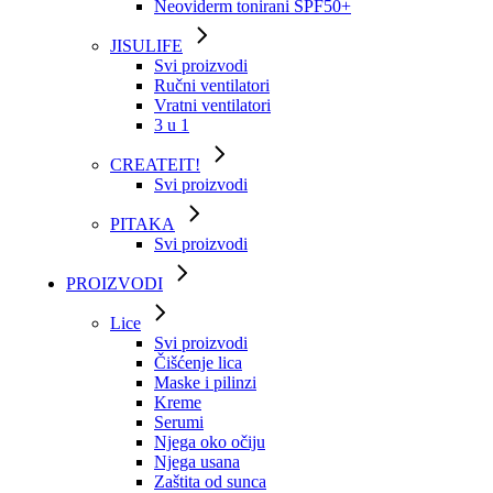
Neoviderm tonirani SPF50+
JISULIFE
Svi proizvodi
Ručni ventilatori
Vratni ventilatori
3 u 1
CREATEIT!
Svi proizvodi
PITAKA
Svi proizvodi
PROIZVODI
Lice
Svi proizvodi
Čišćenje lica
Maske i pilinzi
Kreme
Serumi
Njega oko očiju
Njega usana
Zaštita od sunca