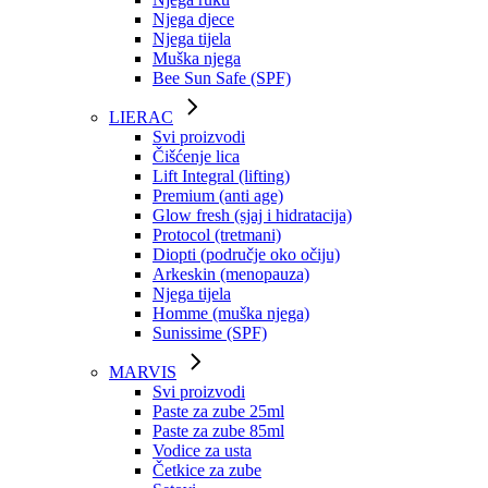
Njega djece
Njega tijela
Muška njega
Bee Sun Safe (SPF)
LIERAC
Svi proizvodi
Čišćenje lica
Lift Integral (lifting)
Premium (anti age)
Glow fresh (sjaj i hidratacija)
Protocol (tretmani)
Diopti (područje oko očiju)
Arkeskin (menopauza)
Njega tijela
Homme (muška njega)
Sunissime (SPF)
MARVIS
Svi proizvodi
Paste za zube 25ml
Paste za zube 85ml
Vodice za usta
Četkice za zube