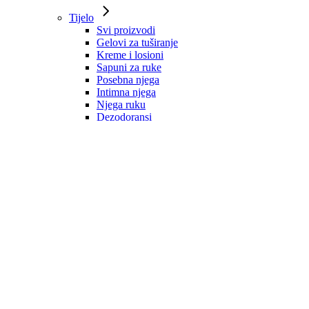
Tijelo
Svi proizvodi
Gelovi za tuširanje
Kreme i losioni
Sapuni za ruke
Posebna njega
Intimna njega
Njega ruku
Dezodoransi
Mirisne vodice
Zaštita od sunca
Kosa
Svi proizvodi
Šamponi
Regeneratori
Maske
Ulja i serumi
Dodaci prehrani
Oblikovanje i zaštita
Tretmani
Muška njega
Svi proizvodi