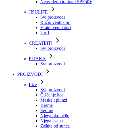
Neoviderm tonirani SPF50+
JISULIFE
Svi proizvodi
Ručni ventilatori
Vratni ventilatori
3 u 1
CREATEIT!
Svi proizvodi
PITAKA
Svi proizvodi
PROIZVODI
Lice
Svi proizvodi
Čišćenje lica
Maske i pilinzi
Kreme
Serumi
Njega oko očiju
Njega usana
Zaštita od sunca