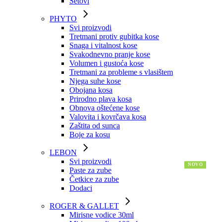
Setovi
PHYTO
Svi proizvodi
Tretmani protiv gubitka kose
Snaga i vitalnost kose
Svakodnevno pranje kose
Volumen i gustoća kose
Tretmani za probleme s vlasištem
Njega suhe kose
Obojana kosa
Prirodno plava kosa
Obnova oštećene kose
Valovita i kovrčava kosa
Zaštita od sunca
Boje za kosu
LEBON
Svi proizvodi
Paste za zube
Četkice za zube
Dodaci
ROGER & GALLET
Mirisne vodice 30ml