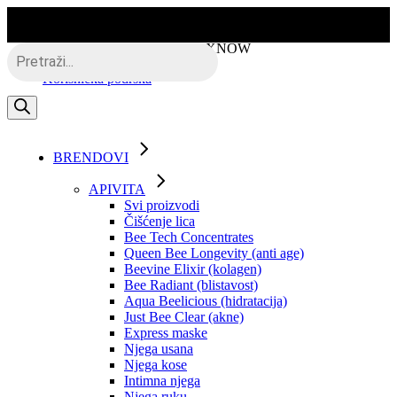
Skip
to
the
Besplatna dostava putem BOXNOW
Products
content
search
Korisnička podrška
BRENDOVI
APIVITA
Svi proizvodi
Čišćenje lica
Bee Tech Concentrates
Queen Bee Longevity (anti age)
Beevine Elixir (kolagen)
Bee Radiant (blistavost)
Aqua Beelicious (hidratacija)
Just Bee Clear (akne)
Express maske
Njega usana
Njega kose
Intimna njega
Njega ruku