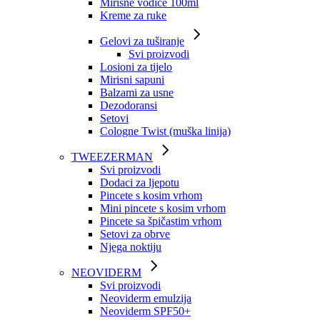
Mirisne vodice 100ml
Kreme za ruke
Gelovi za tuširanje
Svi proizvodi
Losioni za tijelo
Mirisni sapuni
Balzami za usne
Dezodoransi
Setovi
Cologne Twist (muška linija)
TWEEZERMAN
Svi proizvodi
Dodaci za ljepotu
Pincete s kosim vrhom
Mini pincete s kosim vrhom
Pincete sa špičastim vrhom
Setovi za obrve
Njega noktiju
NEOVIDERM
Svi proizvodi
Neoviderm emulzija
Neoviderm SPF50+