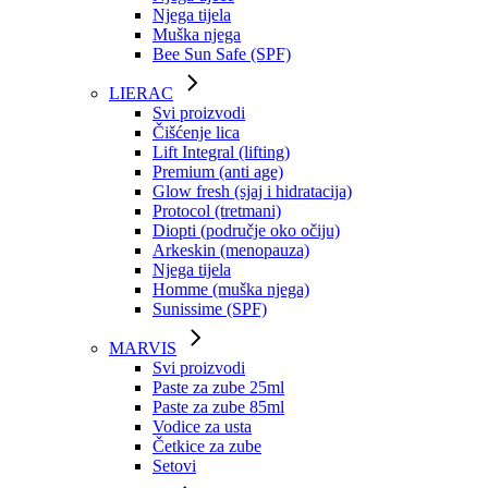
Njega tijela
Muška njega
Bee Sun Safe (SPF)
LIERAC
Svi proizvodi
Čišćenje lica
Lift Integral (lifting)
Premium (anti age)
Glow fresh (sjaj i hidratacija)
Protocol (tretmani)
Diopti (područje oko očiju)
Arkeskin (menopauza)
Njega tijela
Homme (muška njega)
Sunissime (SPF)
MARVIS
Svi proizvodi
Paste za zube 25ml
Paste za zube 85ml
Vodice za usta
Četkice za zube
Setovi