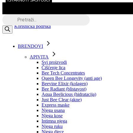
ISTAKNUTI SASTOJCI
Skip
to
the
Besplatna dostava putem BOXNOW
Products
content
search
Korisnička podrška
BRENDOVI
APIVITA
Svi proizvodi
Čišćenje lica
Bee Tech Concentrates
Queen Bee Longevity (anti age)
Beevine Elixir (kolagen)
Bee Radiant (blistavost)
Aqua Beelicious (hidratacija)
Just Bee Clear (akne)
Express maske
Njega usana
Njega kose
Intimna njega
Njega ruku
Njega djece