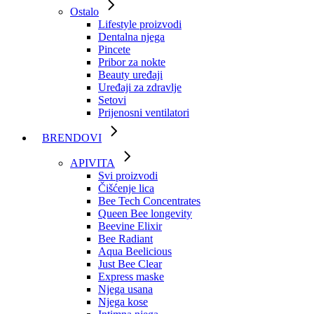
Ostalo
Lifestyle proizvodi
Dentalna njega
Pincete
Pribor za nokte
Beauty uređaji
Uređaji za zdravlje
Setovi
Prijenosni ventilatori
BRENDOVI
APIVITA
Svi proizvodi
Čišćenje lica
Bee Tech Concentrates
Queen Bee longevity
Beevine Elixir
Bee Radiant
Aqua Beelicious
Just Bee Clear
Express maske
Njega usana
Njega kose