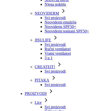
Njega noktiju
NEOVIDERM
Svi proizvodi
Neoviderm emulzija
Neoviderm SPF50+
Neoviderm tonirani SPF50+
JISULIFE
Svi proizvodi
Ručni ventilatori
Vratni ventilatori
3 u 1
CREATEIT!
Svi proizvodi
PITAKA
Svi proizvodi
PROIZVODI
Lice
Svi proizvodi