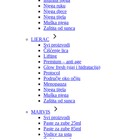
Intimna njega
Njega ruku
Njega djece
Njega tijela
Muška njega
Zaštita od sunca
LIERAC
Svi proizvodi
Čišćenje lica
Lifting
Premium – anti age
Glow fresh (sjaj i hidratacija)
Protocol
Područje oko očiju
Menopauza
Njega tijela
Muška njega
Zaštita od sunca
MARVIS
Svi proizvodi
Paste za zube 25ml
Paste za zube 85ml
Vodice za usta