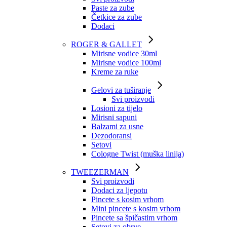
Paste za zube
Četkice za zube
Dodaci
ROGER & GALLET
Mirisne vodice 30ml
Mirisne vodice 100ml
Kreme za ruke
Gelovi za tuširanje
Svi proizvodi
Losioni za tijelo
Mirisni sapuni
Balzami za usne
Dezodoransi
Setovi
Cologne Twist (muška linija)
TWEEZERMAN
Svi proizvodi
Dodaci za ljepotu
Pincete s kosim vrhom
Mini pincete s kosim vrhom
Pincete sa špičastim vrhom
Setovi za obrve