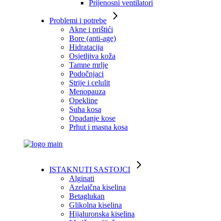
Prijenosni ventilatori
Problemi i potrebe
Akne i prištići
Bore (anti-age)
Hidratacija
Osjetljiva koža
Tamne mrlje
Podočnjaci
Strije i celulit
Menopauza
Opekline
Suha kosa
Opadanje kose
Prhut i masna kosa
ISTAKNUTI SASTOJCI
Alginati
Azelaična kiselina
Betaglukan
Glikolna kiselina
Hijaluronska kiselina