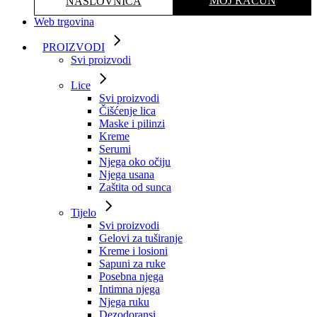
MOJ RAČUN
NASLOVNICA
Web trgovina
PROIZVODI
Svi proizvodi
Lice
Svi proizvodi
Čišćenje lica
Maske i pilinzi
Kreme
Serumi
Njega oko očiju
Njega usana
Zaštita od sunca
Tijelo
Svi proizvodi
Gelovi za tuširanje
Kreme i losioni
Sapuni za ruke
Posebna njega
Intimna njega
Njega ruku
Dezodoransi