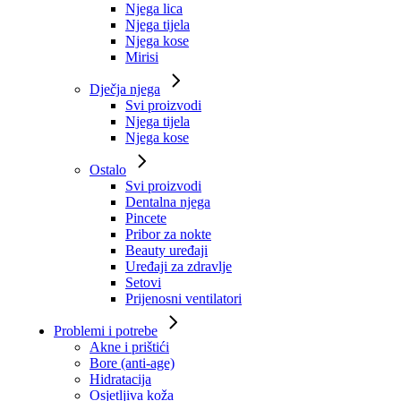
Njega lica
Njega tijela
Njega kose
Mirisi
Dječja njega
Svi proizvodi
Njega tijela
Njega kose
Ostalo
Svi proizvodi
Dentalna njega
Pincete
Pribor za nokte
Beauty uređaji
Uređaji za zdravlje
Setovi
Prijenosni ventilatori
Problemi i potrebe
Akne i prištići
Bore (anti-age)
Hidratacija
Osjetljiva koža