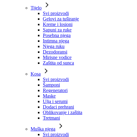
Tijelo
Svi proizvodi
Gelovi za tuširanje
Kreme i losioni
Sapuni za ruke
Posebna njega
Intimna njega
Njega ruku
Dezodoransi
Mirisne vodice
Zaštita od sunca
Kosa
Svi proizvodi
Šamponi
Regeneratori
Maske
Ulja i serumi
Dodaci prehrani
Oblikovanje i zaštita
Tretmani
Muška njega
Svi proizvodi