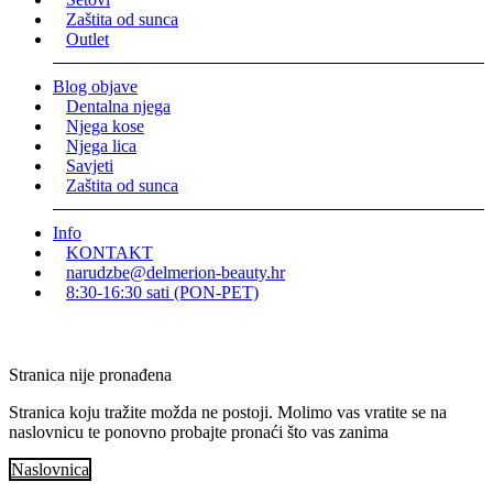
Zaštita od sunca
Outlet
Blog objave
Dentalna njega
Njega kose
Njega lica
Savjeti
Zaštita od sunca
Info
KONTAKT
narudzbe@delmerion-beauty.hr
8:30-16:30 sati (PON-PET)
Stranica nije pronađena
Stranica koju tražite možda ne postoji. Molimo vas vratite se na
naslovnicu te ponovno probajte pronaći što vas zanima
Naslovnica