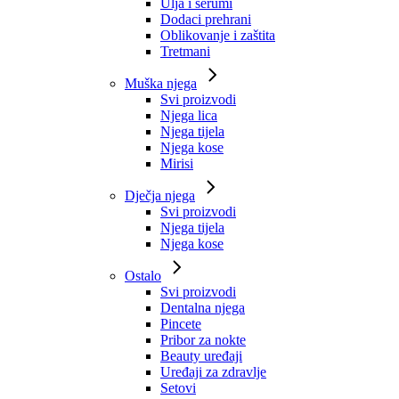
Ulja i serumi
Dodaci prehrani
Oblikovanje i zaštita
Tretmani
Muška njega
Svi proizvodi
Njega lica
Njega tijela
Njega kose
Mirisi
Dječja njega
Svi proizvodi
Njega tijela
Njega kose
Ostalo
Svi proizvodi
Dentalna njega
Pincete
Pribor za nokte
Beauty uređaji
Uređaji za zdravlje
Setovi