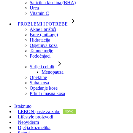
Salicilna kiselina (BHA)
Urea
Vitamin C
PROBLEMI I POTREBE
Akne i prištići
Bore (anti-age)
Hidratacija
Osjetljiva koža
Tamne mrlje
Podočnjaci
Strije i celulit
Menopauza
Opekline
Suha kosa
Opadanje kose
Prhut i masna kosa
Istaknuto
LEBON paste za zube
Lifestyle proizvodi
Neoviderm
Dječja kozmetika
Setovi