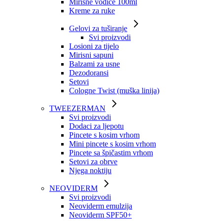
Mirisne vodice 100ml
Kreme za ruke
Gelovi za tuširanje
Svi proizvodi
Losioni za tijelo
Mirisni sapuni
Balzami za usne
Dezodoransi
Setovi
Cologne Twist (muška linija)
TWEEZERMAN
Svi proizvodi
Dodaci za ljepotu
Pincete s kosim vrhom
Mini pincete s kosim vrhom
Pincete sa špičastim vrhom
Setovi za obrve
Njega noktiju
NEOVIDERM
Svi proizvodi
Neoviderm emulzija
Neoviderm SPF50+