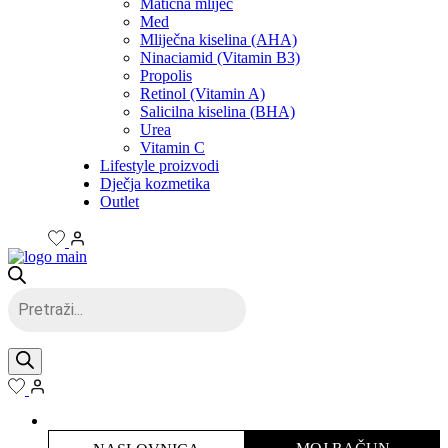
Matična mliječ
Med
Mliječna kiselina (AHA)
Ninaciamid (Vitamin B3)
Propolis
Retinol (Vitamin A)
Salicilna kiselina (BHA)
Urea
Vitamin C
Lifestyle proizvodi
Dječja kozmetika
Outlet
Products
search