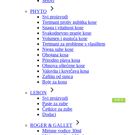
Setovi
PHYTO
Svi proizvodi
Tretmani protiv gubitka kose
Snaga i vitalnost kose
Svakodnevno pranje kose
Volumen i gustoća kose
Tretmani za probleme s vlasištem
Njega suhe kose
Obojana kosa
Prirodno plava kosa
Obnova oštećene kose
Valovita i kovrčava kosa
Zaštita od sunca
Boje za kosu
LEBON
Svi proizvodi
Paste za zube
Četkice za zube
Dodaci
ROGER & GALLET
Mirisne vodice 30ml