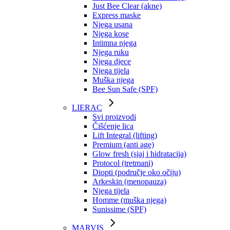
Just Bee Clear (akne)
Express maske
Njega usana
Njega kose
Intimna njega
Njega ruku
Njega djece
Njega tijela
Muška njega
Bee Sun Safe (SPF)
LIERAC
Svi proizvodi
Čišćenje lica
Lift Integral (lifting)
Premium (anti age)
Glow fresh (sjaj i hidratacija)
Protocol (tretmani)
Diopti (područje oko očiju)
Arkeskin (menopauza)
Njega tijela
Homme (muška njega)
Sunissime (SPF)
MARVIS