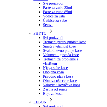
Svi proizvodi
Paste za zube 25ml
Paste za zube 85ml
Vodice za usta
Četkice za zube
Setovi
PHYTO
Svi proizvodi
Tretmani protiv gubitka kose
Snaga i vitalnost kose
Svakodnevno pranje kose
Volumen i gustoća kose
Tretmani za probleme s
vlasištem
Njega suhe kose
Obojana kosa
Prirodno plava kosa
Obnova oštećene kose
Valovita i kovrčava kosa
Zaštita od sunca
Boje za kosu
LEBON
Svi proizvodi