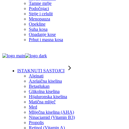
Tamne mrlje
Podočnjaci
Strije i celulit
Menopauza
Opekline
Suha kosa
Opadanje kose
Prhut i masna kosa
ISTAKNUTI SASTOJCI
Alginati
Azelaična kiselina
Betaglukan
Glikolna kiselina
Hijaluronska kiselina
Matična mliječ
Med
Mliječna kiselina (AHA)
Ninaciamid (Vitamin B3)
Propolis
Retinol (Vitamin A)