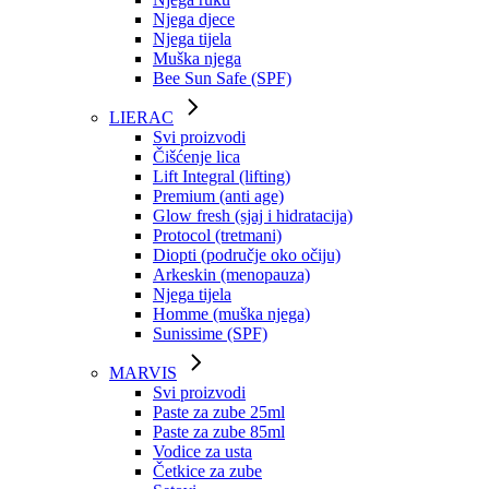
Njega djece
Njega tijela
Muška njega
Bee Sun Safe (SPF)
LIERAC
Svi proizvodi
Čišćenje lica
Lift Integral (lifting)
Premium (anti age)
Glow fresh (sjaj i hidratacija)
Protocol (tretmani)
Diopti (područje oko očiju)
Arkeskin (menopauza)
Njega tijela
Homme (muška njega)
Sunissime (SPF)
MARVIS
Svi proizvodi
Paste za zube 25ml
Paste za zube 85ml
Vodice za usta
Četkice za zube