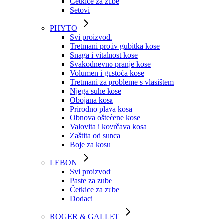
Četkice za zube
Setovi
PHYTO
Svi proizvodi
Tretmani protiv gubitka kose
Snaga i vitalnost kose
Svakodnevno pranje kose
Volumen i gustoća kose
Tretmani za probleme s vlasištem
Njega suhe kose
Obojana kosa
Prirodno plava kosa
Obnova oštećene kose
Valovita i kovrčava kosa
Zaštita od sunca
Boje za kosu
LEBON
Svi proizvodi
Paste za zube
Četkice za zube
Dodaci
ROGER & GALLET