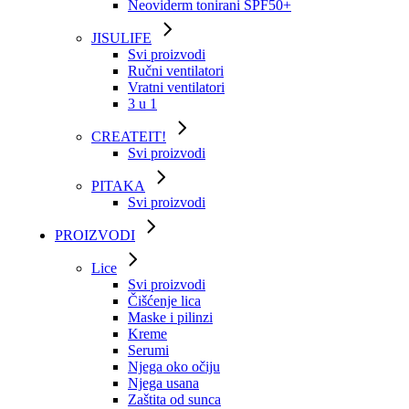
Neoviderm tonirani SPF50+
JISULIFE
Svi proizvodi
Ručni ventilatori
Vratni ventilatori
3 u 1
CREATEIT!
Svi proizvodi
PITAKA
Svi proizvodi
PROIZVODI
Lice
Svi proizvodi
Čišćenje lica
Maske i pilinzi
Kreme
Serumi
Njega oko očiju
Njega usana
Zaštita od sunca