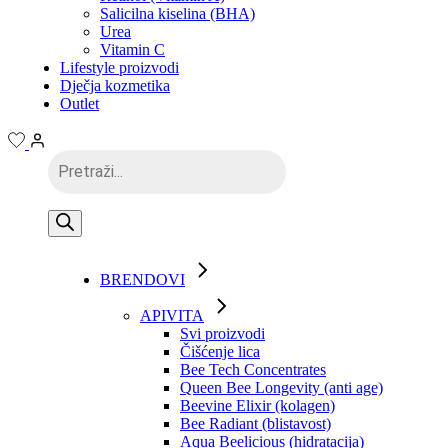
Salicilna kiselina (BHA)
Urea
Vitamin C
Lifestyle proizvodi
Dječja kozmetika
Outlet
Products
search
BRENDOVI
APIVITA
Svi proizvodi
Čišćenje lica
Bee Tech Concentrates
Queen Bee Longevity (anti age)
Beevine Elixir (kolagen)
Bee Radiant (blistavost)
Aqua Beelicious (hidratacija)