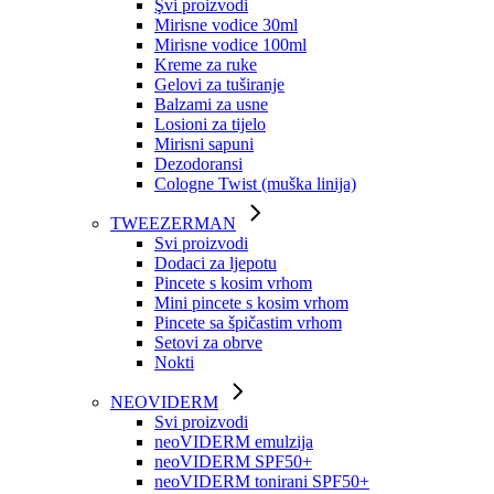
Şvi proizvodi
Mirisne vodice 30ml
Mirisne vodice 100ml
Kreme za ruke
Gelovi za tuširanje
Balzami za usne
Losioni za tijelo
Mirisni sapuni
Dezodoransi
Cologne Twist (muška linija)
TWEEZERMAN
Svi proizvodi
Dodaci za ljepotu
Pincete s kosim vrhom
Mini pincete s kosim vrhom
Pincete sa špičastim vrhom
Setovi za obrve
Nokti
NEOVIDERM
Svi proizvodi
neoVIDERM emulzija
neoVIDERM SPF50+
neoVIDERM tonirani SPF50+