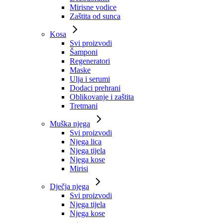
Mirisne vodice
Zaštita od sunca
Kosa
Svi proizvodi
Šamponi
Regeneratori
Maske
Ulja i serumi
Dodaci prehrani
Oblikovanje i zaštita
Tretmani
Muška njega
Svi proizvodi
Njega lica
Njega tijela
Njega kose
Mirisi
Dječja njega
Svi proizvodi
Njega tijela
Njega kose