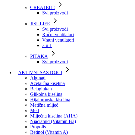
CREATEIT!
Svi proizvodi
JISULIFE
Svi proizvodi
Ručni ventilatori
Vratni ventilatori
3 u 1
PITAKA
Svi proizvodi
AKTIVNI SASTOJCI
Alginati
Azelaična kiselina
Betaglukan
Glikolna kiselina
Hijaluronska kiselina
Matična mliječ
Med
Mliječna kiselina (AHA)
Niaciamid (Vitamin B3)
Propolis
Retinol (Vitamin A)