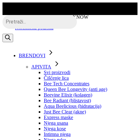
Skip
to
the
Besplatna dostava putem BOXNOW
Products
content
search
Korisnička podrška
BRENDOVI
APIVITA
Svi proizvodi
Čišćenje lica
Bee Tech Concentrates
Queen Bee Longevity (anti age)
Beevine Elixir (kolagen)
Bee Radiant (blistavost)
Aqua Beelicious (hidratacija)
Just Bee Clear (akne)
Express maske
Njega usana
Njega kose
Intimna njega
Njega ruku