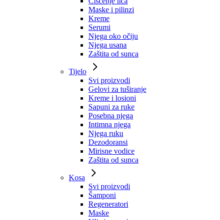
Čišćenje lica
Maske i pilinzi
Kreme
Serumi
Njega oko očiju
Njega usana
Zaštita od sunca
Tijelo
Svi proizvodi
Gelovi za tuširanje
Kreme i losioni
Sapuni za ruke
Posebna njega
Intimna njega
Njega ruku
Dezodoransi
Mirisne vodice
Zaštita od sunca
Kosa
Svi proizvodi
Šamponi
Regeneratori
Maske