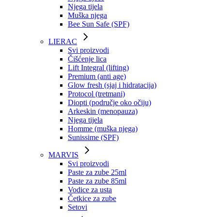
Njega tijela
Muška njega
Bee Sun Safe (SPF)
LIERAC
Svi proizvodi
Čišćenje lica
Lift Integral (lifting)
Premium (anti age)
Glow fresh (sjaj i hidratacija)
Protocol (tretmani)
Diopti (područje oko očiju)
Arkeskin (menopauza)
Njega tijela
Homme (muška njega)
Sunissime (SPF)
MARVIS
Svi proizvodi
Paste za zube 25ml
Paste za zube 85ml
Vodice za usta
Četkice za zube
Setovi