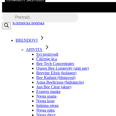
ISTAKNUTI SASTOJCI
Skip
to
the
Besplatna dostava putem BOXNOW
Products
content
search
Korisnička podrška
BRENDOVI
APIVITA
Svi proizvodi
Čišćenje lica
Bee Tech Concentrates
Queen Bee Longevity (anti age)
Beevine Elixir (kolagen)
Bee Radiant (blistavost)
Aqua Beelicious (hidratacija)
Just Bee Clear (akne)
Express maske
Njega usana
Njega kose
Intimna njega
Njega ruku
Njega djece