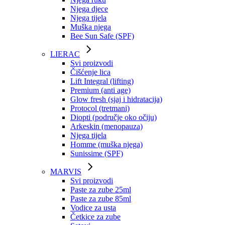
Njega djece
Njega tijela
Muška njega
Bee Sun Safe (SPF)
LIERAC
Svi proizvodi
Čišćenje lica
Lift Integral (lifting)
Premium (anti age)
Glow fresh (sjaj i hidratacija)
Protocol (tretmani)
Diopti (područje oko očiju)
Arkeskin (menopauza)
Njega tijela
Homme (muška njega)
Sunissime (SPF)
MARVIS
Svi proizvodi
Paste za zube 25ml
Paste za zube 85ml
Vodice za usta
Četkice za zube