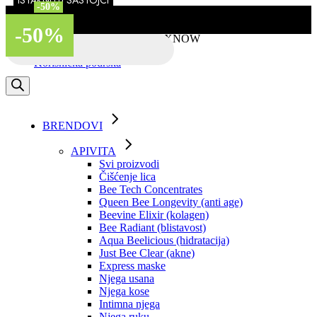
ISTAKNUTI SASTOJCI
-50%
-50%
-50%
-50%
Skip
to
-50%
the
Besplatna dostava putem BOXNOW
Products
content
search
Korisnička podrška
BRENDOVI
APIVITA
Svi proizvodi
Čišćenje lica
Bee Tech Concentrates
Queen Bee Longevity (anti age)
Beevine Elixir (kolagen)
Bee Radiant (blistavost)
Aqua Beelicious (hidratacija)
Just Bee Clear (akne)
Express maske
Njega usana
Njega kose
Intimna njega
Njega ruku