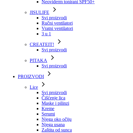
Neoviderm tonirani SPF50+
JISULIFE
Svi proizvodi
Ručni ventilatori
Vratni ventilatori
3 u 1
CREATEIT!
Svi proizvodi
PITAKA
Svi proizvodi
PROIZVODI
Lice
Svi proizvodi
Čišćenje lica
Maske i pilinzi
Kreme
Serumi
Njega oko očiju
Njega usana
Zaštita od sunca