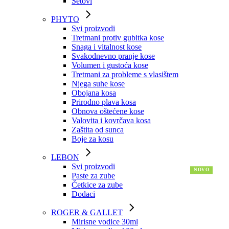
Setovi
PHYTO
Svi proizvodi
Tretmani protiv gubitka kose
Snaga i vitalnost kose
Svakodnevno pranje kose
Volumen i gustoća kose
Tretmani za probleme s vlasištem
Njega suhe kose
Obojana kosa
Prirodno plava kosa
Obnova oštećene kose
Valovita i kovrčava kosa
Zaštita od sunca
Boje za kosu
LEBON
Svi proizvodi
Paste za zube
Četkice za zube
Dodaci
ROGER & GALLET
Mirisne vodice 30ml