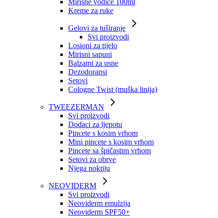
Mirisne vodice 100ml
Kreme za ruke
Gelovi za tuširanje
Svi proizvodi
Losioni za tijelo
Mirisni sapuni
Balzami za usne
Dezodoransi
Setovi
Cologne Twist (muška linija)
TWEEZERMAN
Svi proizvodi
Dodaci za ljepotu
Pincete s kosim vrhom
Mini pincete s kosim vrhom
Pincete sa špičastim vrhom
Setovi za obrve
Njega noktiju
NEOVIDERM
Svi proizvodi
Neoviderm emulzija
Neoviderm SPF50+