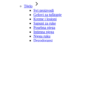
Tijelo
Svi proizvodi
Gelovi za tuširanje
Kreme i losioni
Sapuni za ruke
Posebna njega
Intimna njega
Njega ruku
Dezodoransi
Mirisne vodice
Zaštita od sunca
Kosa
Svi proizvodi
Šamponi
Regeneratori
Maske
Ulja i serumi
Dodaci prehrani
Oblikovanje i zaštita
Tretmani
Muška njega
Svi proizvodi