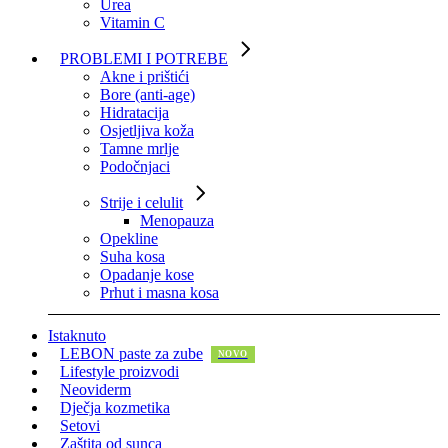
Urea
Vitamin C
PROBLEMI I POTREBE
Akne i prištići
Bore (anti-age)
Hidratacija
Osjetljiva koža
Tamne mrlje
Podočnjaci
Strije i celulit
Menopauza
Opekline
Suha kosa
Opadanje kose
Prhut i masna kosa
Istaknuto
LEBON paste za zube
Lifestyle proizvodi
Neoviderm
Dječja kozmetika
Setovi
Zaštita od sunca