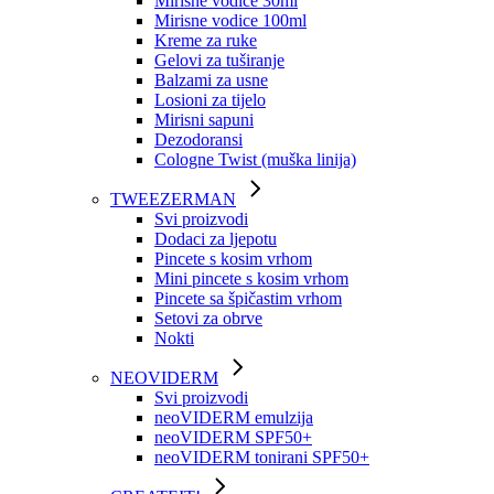
Mirisne vodice 30ml
Mirisne vodice 100ml
Kreme za ruke
Gelovi za tuširanje
Balzami za usne
Losioni za tijelo
Mirisni sapuni
Dezodoransi
Cologne Twist (muška linija)
TWEEZERMAN
Svi proizvodi
Dodaci za ljepotu
Pincete s kosim vrhom
Mini pincete s kosim vrhom
Pincete sa špičastim vrhom
Setovi za obrve
Nokti
NEOVIDERM
Svi proizvodi
neoVIDERM emulzija
neoVIDERM SPF50+
neoVIDERM tonirani SPF50+