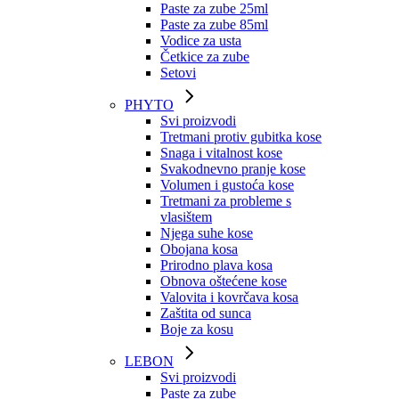
Paste za zube 25ml
Paste za zube 85ml
Vodice za usta
Četkice za zube
Setovi
PHYTO
Svi proizvodi
Tretmani protiv gubitka kose
Snaga i vitalnost kose
Svakodnevno pranje kose
Volumen i gustoća kose
Tretmani za probleme s
vlasištem
Njega suhe kose
Obojana kosa
Prirodno plava kosa
Obnova oštećene kose
Valovita i kovrčava kosa
Zaštita od sunca
Boje za kosu
LEBON
Svi proizvodi
Paste za zube