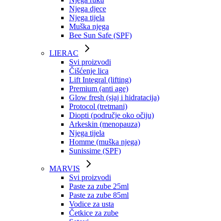
Njega djece
Njega tijela
Muška njega
Bee Sun Safe (SPF)
LIERAC
Svi proizvodi
Čišćenje lica
Lift Integral (lifting)
Premium (anti age)
Glow fresh (sjaj i hidratacija)
Protocol (tretmani)
Diopti (područje oko očiju)
Arkeskin (menopauza)
Njega tijela
Homme (muška njega)
Sunissime (SPF)
MARVIS
Svi proizvodi
Paste za zube 25ml
Paste za zube 85ml
Vodice za usta
Četkice za zube