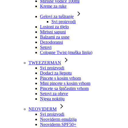
Mirisne vodice 100ml
Kreme za ruke
Gelovi za tuširanje
Svi proizvodi
Losioni za tijelo
Mirisni sapuni
Balzami za usne
Dezodoransi
Setovi
Cologne Twist (muška linija)
TWEEZERMAN
Svi proizvodi
Dodaci za ljepotu
Pincete s kosim vrhom
Mini pincete s kosim vrhom
Pincete sa špičastim vrhom
Setovi za obrve
Njega noktiju
NEOVIDERM
Svi proizvodi
Neoviderm emulzija
Neoviderm SPF50+