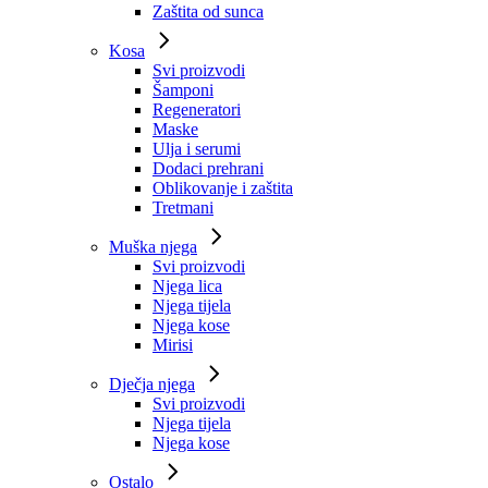
Zaštita od sunca
Kosa
Svi proizvodi
Šamponi
Regeneratori
Maske
Ulja i serumi
Dodaci prehrani
Oblikovanje i zaštita
Tretmani
Muška njega
Svi proizvodi
Njega lica
Njega tijela
Njega kose
Mirisi
Dječja njega
Svi proizvodi
Njega tijela
Njega kose
Ostalo