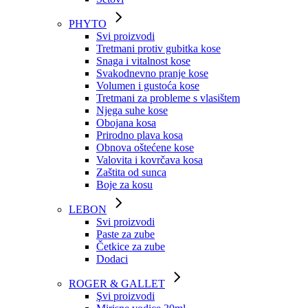
PHYTO
Svi proizvodi
Tretmani protiv gubitka kose
Snaga i vitalnost kose
Svakodnevno pranje kose
Volumen i gustoća kose
Tretmani za probleme s vlasištem
Njega suhe kose
Obojana kosa
Prirodno plava kosa
Obnova oštećene kose
Valovita i kovrčava kosa
Zaštita od sunca
Boje za kosu
LEBON
Svi proizvodi
Paste za zube
Četkice za zube
Dodaci
ROGER & GALLET
Şvi proizvodi