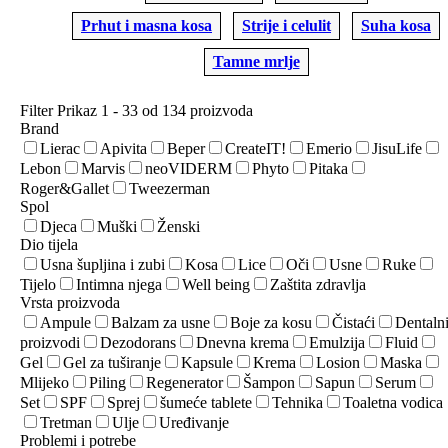
Prhut i masna kosa
Strije i celulit
Suha kosa
Tamne mrlje
Filter
Prikaz 1 - 33 od 134 proizvoda
Brand
Lierac
Apivita
Beper
CreateIT!
Emerio
JisuLife
Lebon
Marvis
neoVIDERM
Phyto
Pitaka
Roger&Gallet
Tweezerman
Spol
Djeca
Muški
Ženski
Dio tijela
Usna šupljina i zubi
Kosa
Lice
Oči
Usne
Ruke
Tijelo
Intimna njega
Well being
Zaštita zdravlja
Vrsta proizvoda
Ampule
Balzam za usne
Boje za kosu
Čistaći
Dentaln
proizvodi
Dezodorans
Dnevna krema
Emulzija
Fluid
Gel
Gel za tuširanje
Kapsule
Krema
Losion
Maska
Mlijeko
Piling
Regenerator
Šampon
Sapun
Serum
Set
SPF
Sprej
šumeće tablete
Tehnika
Toaletna vodica
Tretman
Ulje
Uređivanje
Problemi i potrebe