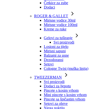
Četkice za zube
Dodaci
ROGER & GALLET
Mirisne vodice 30ml
Mirisne vodice 100ml
Kreme za ruke
Gelovi za tuširanje
Svi proizvodi
Losioni za tijelo
Mirisni sapuni
Balzami za usne
Dezodoransi
Setovi
Cologne Twist (muška linija)
TWEEZERMAN
Svi proizvodi
Dodaci za ljepotu
Pincete s kosim vrhom
Mini pincete s kosim vrhom
Pincete sa špičastim vrhom
Setovi za obrve
Njega noktiju