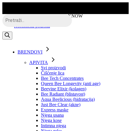
Skip
to
the
Besplatna dostava putem BOXNOW
Products
content
search
Korisnička podrška
BRENDOVI
APIVITA
Svi proizvodi
Čišćenje lica
Bee Tech Concentrates
Queen Bee Longevity (anti age)
Beevine Elixir (kolagen)
Bee Radiant (blistavost)
Aqua Beelicious (hidratacija)
Just Bee Clear (akne)
Express maske
Njega usana
Njega kose
Intimna njega
Njega ruku