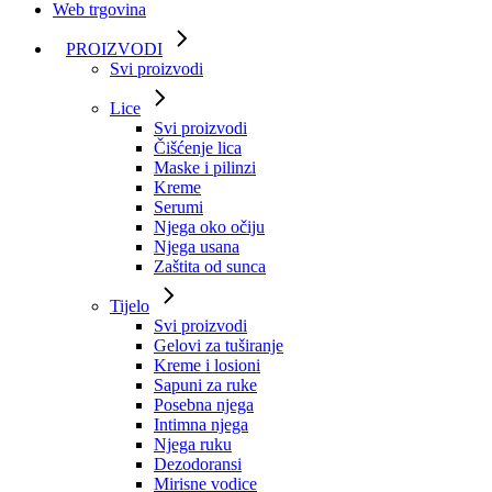
Web trgovina
PROIZVODI
Svi proizvodi
Lice
Svi proizvodi
Čišćenje lica
Maske i pilinzi
Kreme
Serumi
Njega oko očiju
Njega usana
Zaštita od sunca
Tijelo
Svi proizvodi
Gelovi za tuširanje
Kreme i losioni
Sapuni za ruke
Posebna njega
Intimna njega
Njega ruku
Dezodoransi
Mirisne vodice