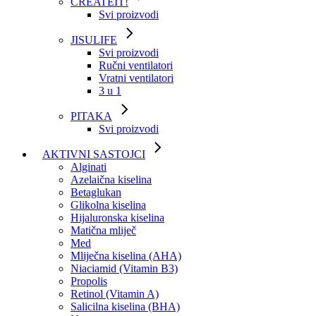
CREATEIT!
Svi proizvodi
JISULIFE
Svi proizvodi
Ručni ventilatori
Vratni ventilatori
3 u 1
PITAKA
Svi proizvodi
AKTIVNI SASTOJCI
Alginati
Azelaična kiselina
Betaglukan
Glikolna kiselina
Hijaluronska kiselina
Matična mliječ
Med
Mliječna kiselina (AHA)
Niaciamid (Vitamin B3)
Propolis
Retinol (Vitamin A)
Salicilna kiselina (BHA)