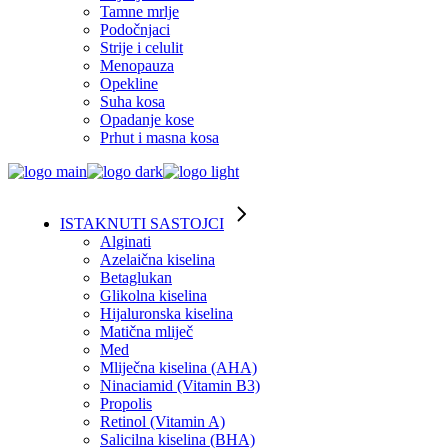
Tamne mrlje
Podočnjaci
Strije i celulit
Menopauza
Opekline
Suha kosa
Opadanje kose
Prhut i masna kosa
ISTAKNUTI SASTOJCI
Alginati
Azelaična kiselina
Betaglukan
Glikolna kiselina
Hijaluronska kiselina
Matična mliječ
Med
Mliječna kiselina (AHA)
Ninaciamid (Vitamin B3)
Propolis
Retinol (Vitamin A)
Salicilna kiselina (BHA)