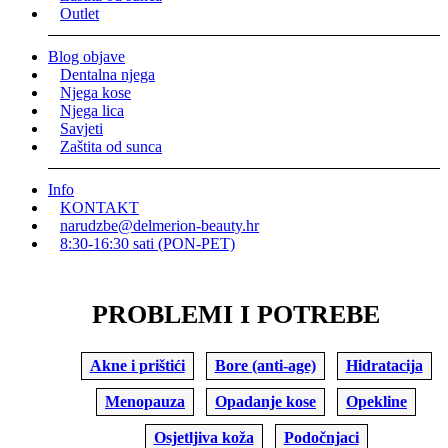
Outlet
Blog objave
Dentalna njega
Njega kose
Njega lica
Savjeti
Zaštita od sunca
Info
KONTAKT
narudzbe@delmerion-beauty.hr
8:30-16:30 sati (PON-PET)
PROBLEMI I POTREBE
Akne i prištići
Bore (anti-age)
Hidratacija
Menopauza
Opadanje kose
Opekline
Osjetljiva koža
Podočnjaci