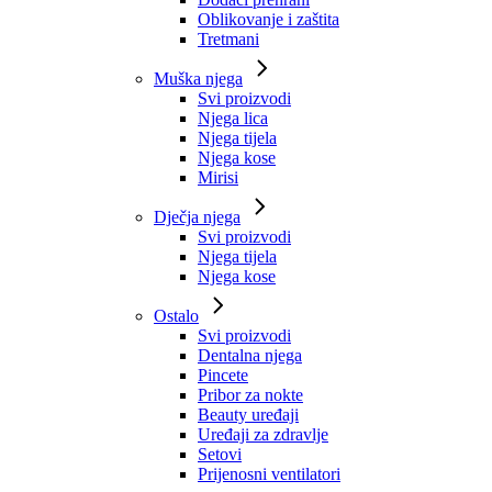
Oblikovanje i zaštita
Tretmani
Muška njega
Svi proizvodi
Njega lica
Njega tijela
Njega kose
Mirisi
Dječja njega
Svi proizvodi
Njega tijela
Njega kose
Ostalo
Svi proizvodi
Dentalna njega
Pincete
Pribor za nokte
Beauty uređaji
Uređaji za zdravlje
Setovi
Prijenosni ventilatori