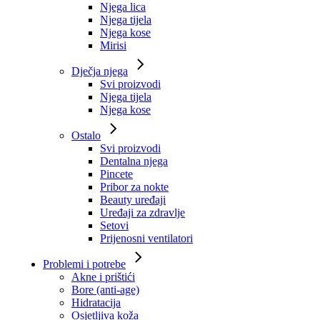
Njega lica
Njega tijela
Njega kose
Mirisi
Dječja njega
Svi proizvodi
Njega tijela
Njega kose
Ostalo
Svi proizvodi
Dentalna njega
Pincete
Pribor za nokte
Beauty uređaji
Uređaji za zdravlje
Setovi
Prijenosni ventilatori
Problemi i potrebe
Akne i prištići
Bore (anti-age)
Hidratacija
Osjetljiva koža