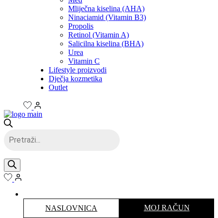
Mliječna kiselina (AHA)
Ninaciamid (Vitamin B3)
Propolis
Retinol (Vitamin A)
Salicilna kiselina (BHA)
Urea
Vitamin C
Lifestyle proizvodi
Dječja kozmetika
Outlet
Products
search
MOJ RAČUN
NASLOVNICA