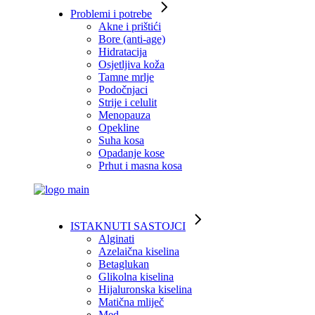
Problemi i potrebe
Akne i prištići
Bore (anti-age)
Hidratacija
Osjetljiva koža
Tamne mrlje
Podočnjaci
Strije i celulit
Menopauza
Opekline
Suha kosa
Opadanje kose
Prhut i masna kosa
ISTAKNUTI SASTOJCI
Alginati
Azelaična kiselina
Betaglukan
Glikolna kiselina
Hijaluronska kiselina
Matična mliječ
Med