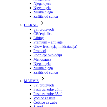
Njega djece
Njega tijela
Muška njega
Zaštita od sunca
LIERAC
Svi proizvodi
Čišćenje lica
Lifting
Premium – anti age
Glow fresh (sjaj i hidratacija)
Protocol
Područje oko očiju
Menopauza
Njega tijela
Muška njega
Zaštita od sunca
MARVIS
Svi proizvodi
Paste za zube 25ml
Paste za zube 85ml
Vodice za usta
Četkice za zube
Setovi