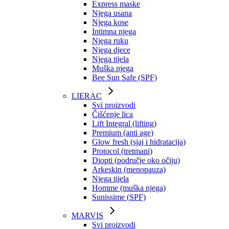
Express maske
Njega usana
Njega kose
Intimna njega
Njega ruku
Njega djece
Njega tijela
Muška njega
Bee Sun Safe (SPF)
LIERAC
Svi proizvodi
Čišćenje lica
Lift Integral (lifting)
Premium (anti age)
Glow fresh (sjaj i hidratacija)
Protocol (tretmani)
Diopti (područje oko očiju)
Arkeskin (menopauza)
Njega tijela
Homme (muška njega)
Sunissime (SPF)
MARVIS
Svi proizvodi