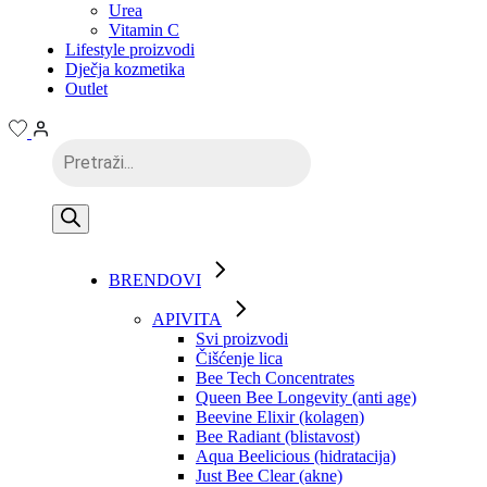
Urea
Vitamin C
Lifestyle proizvodi
Dječja kozmetika
Outlet
Products
search
BRENDOVI
APIVITA
Svi proizvodi
Čišćenje lica
Bee Tech Concentrates
Queen Bee Longevity (anti age)
Beevine Elixir (kolagen)
Bee Radiant (blistavost)
Aqua Beelicious (hidratacija)
Just Bee Clear (akne)