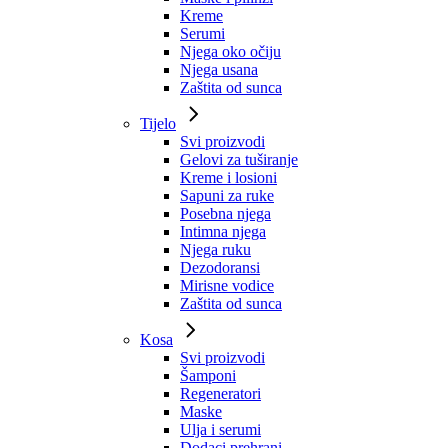
Kreme
Serumi
Njega oko očiju
Njega usana
Zaštita od sunca
Tijelo
Svi proizvodi
Gelovi za tuširanje
Kreme i losioni
Sapuni za ruke
Posebna njega
Intimna njega
Njega ruku
Dezodoransi
Mirisne vodice
Zaštita od sunca
Kosa
Svi proizvodi
Šamponi
Regeneratori
Maske
Ulja i serumi
Dodaci prehrani