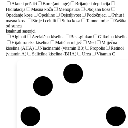
Akne i prištići
Bore (anti age)
Brijanje i depilacija
Hidratacija
Masna koža
Menopauza
Obojana kosa
Opadanje kose
Opekline
Osjetljivost
Podočnjaci
Prhut i
masna kosa
Strije i celulit
Suha kosa
Tamne mrlje
Zaštita
od sunca
Istaknuti sastojci
Alginati
Azelaična kiselina
Beta-glukan
Glikolna kiselin
Hijaluronska kiselina
Matična mliječ
Med
Mliječna
kiselina (AHA)
Niacinamid (vitamin B3)
Propolis
Retinol
(vitamin A)
Salicilna kiselina (BHA)
Urea
Vitamin C