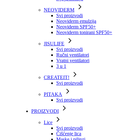
NEOVIDERM
Svi proizvodi
Neoviderm emulzija
Neoviderm SPF50+
Neoviderm tonirani SPF50+
JISULIFE
Svi proizvodi
Ručni ventilatori
Vratni ventilatori
3 u 1
CREATEIT!
Svi proizvodi
PITAKA
Svi proizvodi
PROIZVODI
Lice
Svi proizvodi
Čišćenje lica
Maske i pilinzi