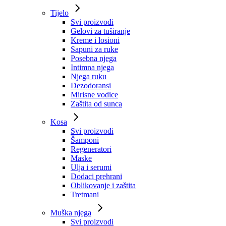
Tijelo
Svi proizvodi
Gelovi za tuširanje
Kreme i losioni
Sapuni za ruke
Posebna njega
Intimna njega
Njega ruku
Dezodoransi
Mirisne vodice
Zaštita od sunca
Kosa
Svi proizvodi
Šamponi
Regeneratori
Maske
Ulja i serumi
Dodaci prehrani
Oblikovanje i zaštita
Tretmani
Muška njega
Svi proizvodi