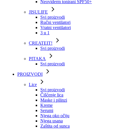
Neoviderm tonirani SPF50+
JISULIFE
Svi proizvodi
Ručni ventilatori
Vratni ventilatori
3 u 1
CREATEIT!
Svi proizvodi
PITAKA
Svi proizvodi
PROIZVODI
Lice
Svi proizvodi
Čišćenje lica
Maske i pilinzi
Kreme
Serumi
Njega oko očiju
Njega usana
Zaštita od sunca