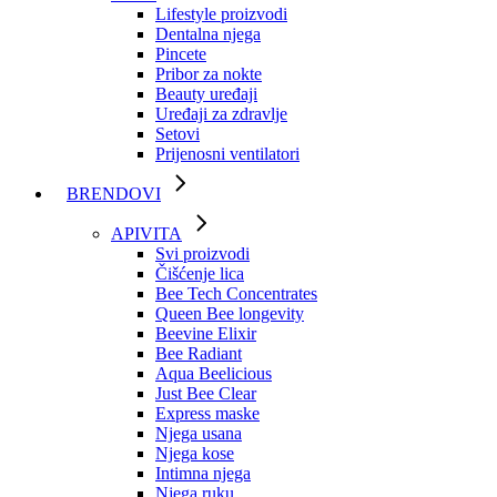
Lifestyle proizvodi
Dentalna njega
Pincete
Pribor za nokte
Beauty uređaji
Uređaji za zdravlje
Setovi
Prijenosni ventilatori
BRENDOVI
APIVITA
Svi proizvodi
Čišćenje lica
Bee Tech Concentrates
Queen Bee longevity
Beevine Elixir
Bee Radiant
Aqua Beelicious
Just Bee Clear
Express maske
Njega usana
Njega kose
Intimna njega
Njega ruku