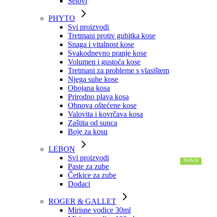
Setovi
PHYTO
Svi proizvodi
Tretmani protiv gubitka kose
Snaga i vitalnost kose
Svakodnevno pranje kose
Volumen i gustoća kose
Tretmani za probleme s vlasištem
Njega suhe kose
Obojana kosa
Prirodno plava kosa
Obnova oštećene kose
Valovita i kovrčava kosa
Zaštita od sunca
Boje za kosu
LEBON
Svi proizvodi
Paste za zube
Četkice za zube
Dodaci
ROGER & GALLET
Mirisne vodice 30ml