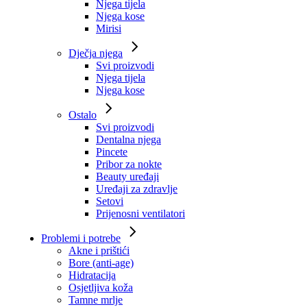
Njega tijela
Njega kose
Mirisi
Dječja njega
Svi proizvodi
Njega tijela
Njega kose
Ostalo
Svi proizvodi
Dentalna njega
Pincete
Pribor za nokte
Beauty uređaji
Uređaji za zdravlje
Setovi
Prijenosni ventilatori
Problemi i potrebe
Akne i prištići
Bore (anti-age)
Hidratacija
Osjetljiva koža
Tamne mrlje