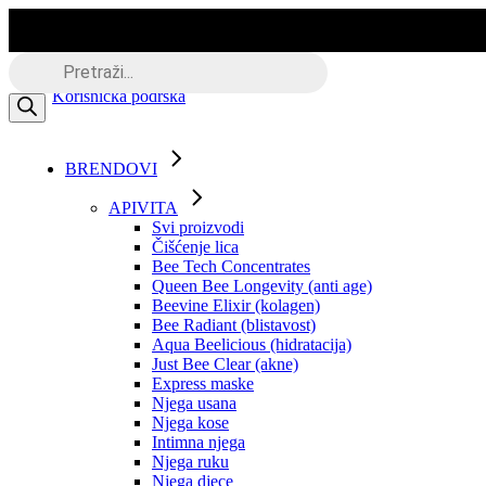
Skip
to
the
Besplatna dostava putem BOXNOW
Products
content
search
Korisnička podrška
BRENDOVI
APIVITA
Svi proizvodi
Čišćenje lica
Bee Tech Concentrates
Queen Bee Longevity (anti age)
Beevine Elixir (kolagen)
Bee Radiant (blistavost)
Aqua Beelicious (hidratacija)
Just Bee Clear (akne)
Express maske
Njega usana
Njega kose
Intimna njega
Njega ruku
Njega djece