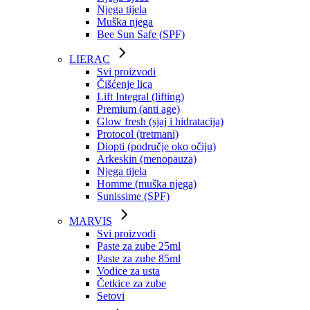
Njega tijela
Muška njega
Bee Sun Safe (SPF)
LIERAC
Svi proizvodi
Čišćenje lica
Lift Integral (lifting)
Premium (anti age)
Glow fresh (sjaj i hidratacija)
Protocol (tretmani)
Diopti (područje oko očiju)
Arkeskin (menopauza)
Njega tijela
Homme (muška njega)
Sunissime (SPF)
MARVIS
Svi proizvodi
Paste za zube 25ml
Paste za zube 85ml
Vodice za usta
Četkice za zube
Setovi