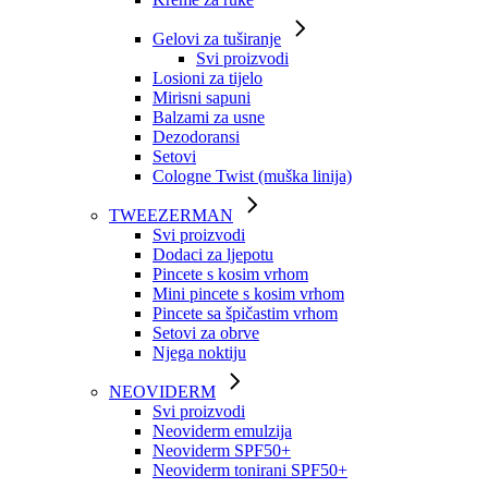
Gelovi za tuširanje
Svi proizvodi
Losioni za tijelo
Mirisni sapuni
Balzami za usne
Dezodoransi
Setovi
Cologne Twist (muška linija)
TWEEZERMAN
Svi proizvodi
Dodaci za ljepotu
Pincete s kosim vrhom
Mini pincete s kosim vrhom
Pincete sa špičastim vrhom
Setovi za obrve
Njega noktiju
NEOVIDERM
Svi proizvodi
Neoviderm emulzija
Neoviderm SPF50+
Neoviderm tonirani SPF50+