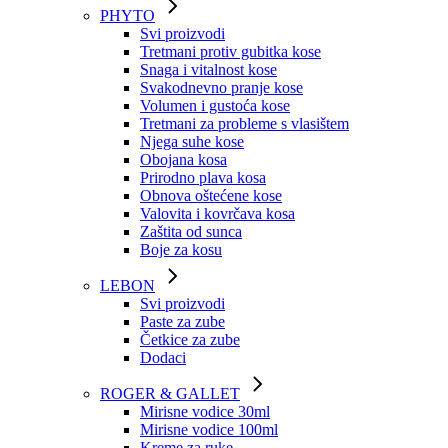
PHYTO
Svi proizvodi
Tretmani protiv gubitka kose
Snaga i vitalnost kose
Svakodnevno pranje kose
Volumen i gustoća kose
Tretmani za probleme s vlasištem
Njega suhe kose
Obojana kosa
Prirodno plava kosa
Obnova oštećene kose
Valovita i kovrčava kosa
Zaštita od sunca
Boje za kosu
LEBON
Svi proizvodi
Paste za zube
Četkice za zube
Dodaci
ROGER & GALLET
Mirisne vodice 30ml
Mirisne vodice 100ml
Kreme za ruke