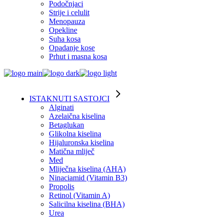
Podočnjaci
Strije i celulit
Menopauza
Opekline
Suha kosa
Opadanje kose
Prhut i masna kosa
ISTAKNUTI SASTOJCI
Alginati
Azelaična kiselina
Betaglukan
Glikolna kiselina
Hijaluronska kiselina
Matična mliječ
Med
Mliječna kiselina (AHA)
Ninaciamid (Vitamin B3)
Propolis
Retinol (Vitamin A)
Salicilna kiselina (BHA)
Urea