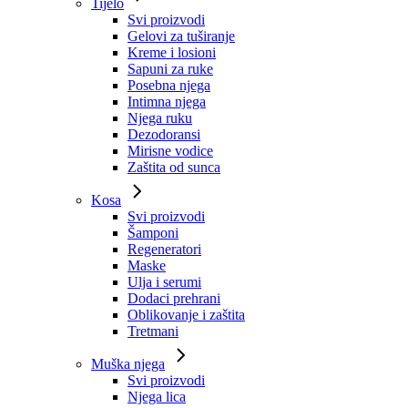
Tijelo
Svi proizvodi
Gelovi za tuširanje
Kreme i losioni
Sapuni za ruke
Posebna njega
Intimna njega
Njega ruku
Dezodoransi
Mirisne vodice
Zaštita od sunca
Kosa
Svi proizvodi
Šamponi
Regeneratori
Maske
Ulja i serumi
Dodaci prehrani
Oblikovanje i zaštita
Tretmani
Muška njega
Svi proizvodi
Njega lica