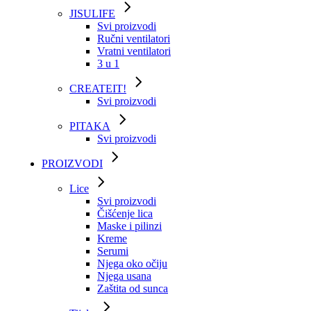
JISULIFE
Svi proizvodi
Ručni ventilatori
Vratni ventilatori
3 u 1
CREATEIT!
Svi proizvodi
PITAKA
Svi proizvodi
PROIZVODI
Lice
Svi proizvodi
Čišćenje lica
Maske i pilinzi
Kreme
Serumi
Njega oko očiju
Njega usana
Zaštita od sunca