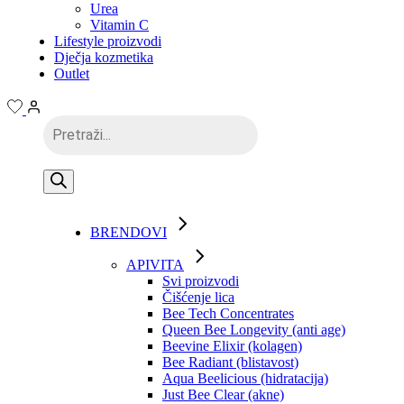
Urea
Vitamin C
Lifestyle proizvodi
Dječja kozmetika
Outlet
Products
search
BRENDOVI
APIVITA
Svi proizvodi
Čišćenje lica
Bee Tech Concentrates
Queen Bee Longevity (anti age)
Beevine Elixir (kolagen)
Bee Radiant (blistavost)
Aqua Beelicious (hidratacija)
Just Bee Clear (akne)