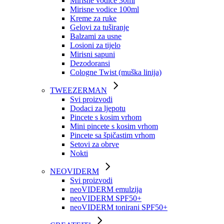
Mirisne vodice 30ml
Mirisne vodice 100ml
Kreme za ruke
Gelovi za tuširanje
Balzami za usne
Losioni za tijelo
Mirisni sapuni
Dezodoransi
Cologne Twist (muška linija)
TWEEZERMAN
Svi proizvodi
Dodaci za ljepotu
Pincete s kosim vrhom
Mini pincete s kosim vrhom
Pincete sa špičastim vrhom
Setovi za obrve
Nokti
NEOVIDERM
Svi proizvodi
neoVIDERM emulzija
neoVIDERM SPF50+
neoVIDERM tonirani SPF50+