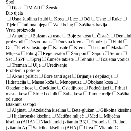
Spol
Djeca
Muški
Ženski
Dio tijela
Usna šupljina i zubi
Kosa
Lice
Oči
Usne
Ruke
Tijelo
Intimna njega
Well being
Zaštita zdravlja
Vrsta proizvoda
Ampule
Balzam za usne
Boje za kosu
Čistaći
Dentaln
proizvodi
Dezodorans
Dnevna krema
Emulzija
Fluid
Gel
Gel za tuširanje
Kapsule
Krema
Losion
Maska
Mlijeko
Piling
Regenerator
Šampon
Sapun
Serum
Set
SPF
Sprej
šumeće tablete
Tehnika
Toaletna vodica
Tretman
Ulje
Uređivanje
Problemi i potrebe
Akne i prištići
Bore (anti age)
Brijanje i depilacija
Hidratacija
Masna koža
Menopauza
Obojana kosa
Opadanje kose
Opekline
Osjetljivost
Podočnjaci
Prhut i
masna kosa
Strije i celulit
Suha kosa
Tamne mrlje
Zaštita
od sunca
Istaknuti sastojci
Alginati
Azelaična kiselina
Beta-glukan
Glikolna kiselin
Hijaluronska kiselina
Matična mliječ
Med
Mliječna
kiselina (AHA)
Niacinamid (vitamin B3)
Propolis
Retinol
(vitamin A)
Salicilna kiselina (BHA)
Urea
Vitamin C