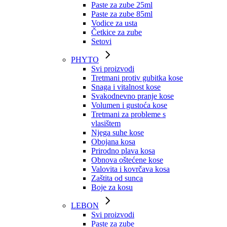
Paste za zube 25ml
Paste za zube 85ml
Vodice za usta
Četkice za zube
Setovi
PHYTO
Svi proizvodi
Tretmani protiv gubitka kose
Snaga i vitalnost kose
Svakodnevno pranje kose
Volumen i gustoća kose
Tretmani za probleme s
vlasištem
Njega suhe kose
Obojana kosa
Prirodno plava kosa
Obnova oštećene kose
Valovita i kovrčava kosa
Zaštita od sunca
Boje za kosu
LEBON
Svi proizvodi
Paste za zube