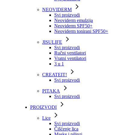
NEOVIDERM
Svi proizvodi
Neoviderm emulzija
Neoviderm SPF50+
Neoviderm tonirani SPF50+
JISULIFE
Svi proizvodi
Ručni ventilatori
Vratni ventilatori
3 u 1
CREATEIT!
Svi proizvodi
PITAKA
Svi proizvodi
PROIZVODI
Lice
Svi proizvodi
Čišćenje lica
Maske i pilinzi