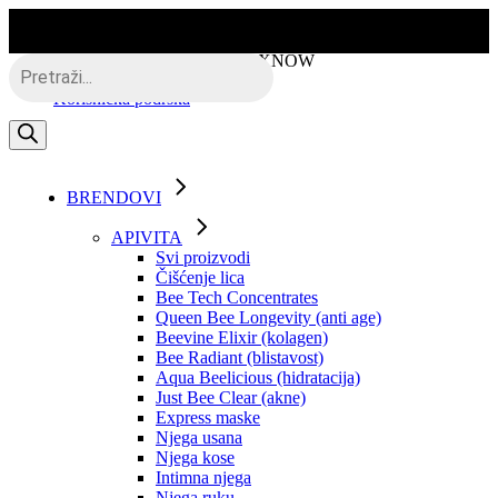
Skip
to
the
Besplatna dostava putem BOXNOW
Products
content
search
Korisnička podrška
BRENDOVI
APIVITA
Svi proizvodi
Čišćenje lica
Bee Tech Concentrates
Queen Bee Longevity (anti age)
Beevine Elixir (kolagen)
Bee Radiant (blistavost)
Aqua Beelicious (hidratacija)
Just Bee Clear (akne)
Express maske
Njega usana
Njega kose
Intimna njega
Njega ruku