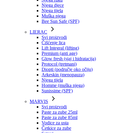
Njega djece
Njega tijela
Muška njega
Bee Sun Safe (SPF)
LIERAC
Svi proizvodi
Čišćenje lica
Lift Integral (lifting)
Premium (anti age)
Glow fresh (sjaj i hidratacija)
Protocol (tretmani)
Diopti (područje oko očiju)
Arkeskin (menopauza)
Njega tijela
Homme (muška njega)
Sunissime (SPF)
MARVIS
Svi proizvodi
Paste za zube 25ml
Paste za zube 85ml
Vodice za usta
Četkice za zube