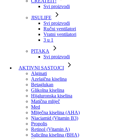
CREATEIT!
Svi proizvodi
JISULIFE
Svi proizvodi
Ručni ventilatori
Vratni ventilatori
3 u 1
PITAKA
Svi proizvodi
AKTIVNI SASTOJCI
Alginati
Azelaična kiselina
Betaglukan
Glikolna kiselina
Hijaluronska kiselina
Matična mliječ
Med
Mliječna kiselina (AHA)
Niaciamid (Vitamin B3)
Propolis
Retinol (Vitamin A)
Salicilna kiselina (BHA)