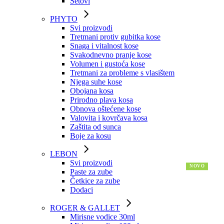
Setovi
PHYTO
Svi proizvodi
Tretmani protiv gubitka kose
Snaga i vitalnost kose
Svakodnevno pranje kose
Volumen i gustoća kose
Tretmani za probleme s vlasištem
Njega suhe kose
Obojana kosa
Prirodno plava kosa
Obnova oštećene kose
Valovita i kovrčava kosa
Zaštita od sunca
Boje za kosu
LEBON
Svi proizvodi
Paste za zube
Četkice za zube
Dodaci
ROGER & GALLET
Mirisne vodice 30ml