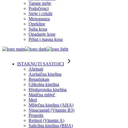
Tamne mrlje
Podočnjaci
Strije i celulit
Menopauza
Opekline
Suha kosa
Opadanje kose
Prhut i masna kosa
ISTAKNUTI SASTOJCI
Alginati
Azelaična kiselina
Betaglukan
Glikolna kiselina
Hijaluronska kiselina
Matična mliječ
Med
Mliječna kiselina (AHA)
Ninaciamid (Vitamin B3)
Propolis
Retinol (Vitamin A)
Salicilna kiselina (BHA)