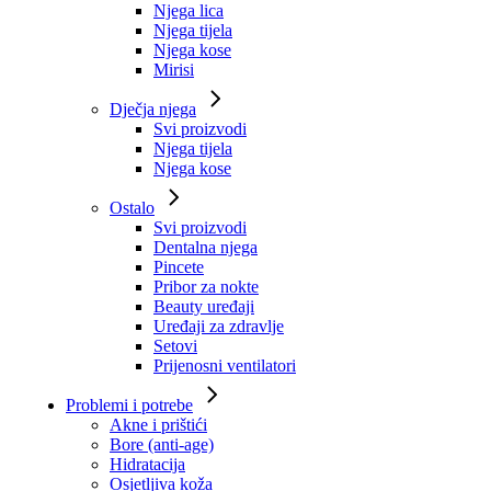
Njega lica
Njega tijela
Njega kose
Mirisi
Dječja njega
Svi proizvodi
Njega tijela
Njega kose
Ostalo
Svi proizvodi
Dentalna njega
Pincete
Pribor za nokte
Beauty uređaji
Uređaji za zdravlje
Setovi
Prijenosni ventilatori
Problemi i potrebe
Akne i prištići
Bore (anti-age)
Hidratacija
Osjetljiva koža