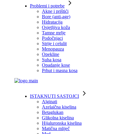
Problemi i potrebe
Akne i prištići
Bore (anti-age)
Hidratacija
Osjetljiva koža
Tamne mrlje
Podočnjaci
Strije i celulit
Menopauza
Opekline
Suha kosa
Opadanje kose
Prhut i masna kosa
ISTAKNUTI SASTOJCI
Alginati
Azelaična kiselina
Betaglukan
Glikolna kiselina
Hijaluronska kiselina
Matična mliječ
Med