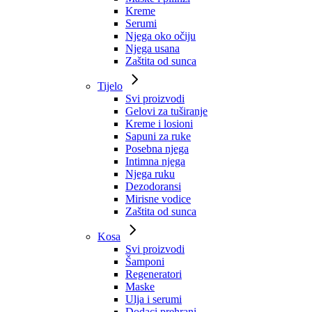
Kreme
Serumi
Njega oko očiju
Njega usana
Zaštita od sunca
Tijelo
Svi proizvodi
Gelovi za tuširanje
Kreme i losioni
Sapuni za ruke
Posebna njega
Intimna njega
Njega ruku
Dezodoransi
Mirisne vodice
Zaštita od sunca
Kosa
Svi proizvodi
Šamponi
Regeneratori
Maske
Ulja i serumi
Dodaci prehrani