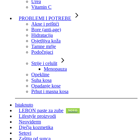
Urea
Vitamin C
PROBLEMI I POTREBE
Akne i prištići
Bore (anti-age)
Hidratacija
Osjetljiva koža
Tamne mrlje
Podočnjaci
Strije i celulit
Menopauza
Opekline
Suha kosa
Opadanje kose
Prhut i masna kosa
Istaknuto
LEBON paste za zube
Lifestyle proizvodi
Neoviderm
Dječja kozmetika
Setovi
Zaštita od sunca