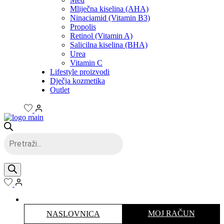
Mliječna kiselina (AHA)
Ninaciamid (Vitamin B3)
Propolis
Retinol (Vitamin A)
Salicilna kiselina (BHA)
Urea
Vitamin C
Lifestyle proizvodi
Dječja kozmetika
Outlet
Products
search
MOJ RAČUN
NASLOVNICA