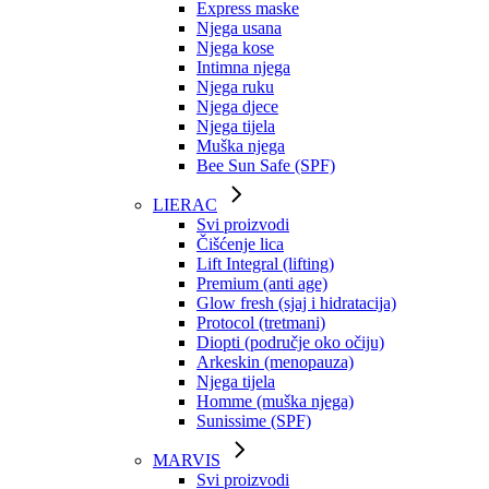
Express maske
Njega usana
Njega kose
Intimna njega
Njega ruku
Njega djece
Njega tijela
Muška njega
Bee Sun Safe (SPF)
LIERAC
Svi proizvodi
Čišćenje lica
Lift Integral (lifting)
Premium (anti age)
Glow fresh (sjaj i hidratacija)
Protocol (tretmani)
Diopti (područje oko očiju)
Arkeskin (menopauza)
Njega tijela
Homme (muška njega)
Sunissime (SPF)
MARVIS
Svi proizvodi