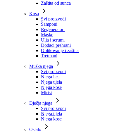
Zaštita od sunca
Kosa
Svi proizvodi
Šamponi
Regeneratori
Maske
Ulja i serumi
Dodaci prehrani
Oblikovanje i zaštita
Tretmani
Muška njega
Svi proizvodi
Njega lica
Njega tijela
Njega kose
Mirisi
Dječja njega
Svi proizvodi
Njega tijela
Njega kose
Ostalo