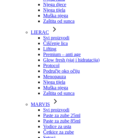
Njega djece
Njega tijela
Muška njega
Zaštita od sunca
LIERAC
Svi proizvodi
Čišćenje lica
Lifting
Premium – anti age
Glow fresh (sjaj i hidratacija)
Protocol
Područje oko očiju
Menopauza
Njega tijela
Muška njega
Zaštita od sunca
MARVIS
Svi proizvodi
Paste za zube 25ml
Paste za zube 85ml
Vodice za usta
Četkice za zube
Setovi