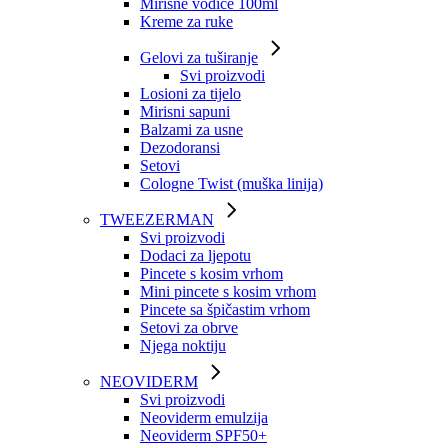
Mirisne vodice 100ml
Kreme za ruke
Gelovi za tuširanje
Svi proizvodi
Losioni za tijelo
Mirisni sapuni
Balzami za usne
Dezodoransi
Setovi
Cologne Twist (muška linija)
TWEEZERMAN
Svi proizvodi
Dodaci za ljepotu
Pincete s kosim vrhom
Mini pincete s kosim vrhom
Pincete sa špičastim vrhom
Setovi za obrve
Njega noktiju
NEOVIDERM
Svi proizvodi
Neoviderm emulzija
Neoviderm SPF50+