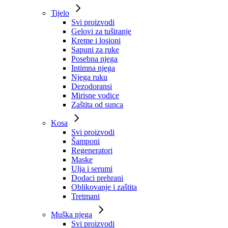
Tijelo
Svi proizvodi
Gelovi za tuširanje
Kreme i losioni
Sapuni za ruke
Posebna njega
Intimna njega
Njega ruku
Dezodoransi
Mirisne vodice
Zaštita od sunca
Kosa
Svi proizvodi
Šamponi
Regeneratori
Maske
Ulja i serumi
Dodaci prehrani
Oblikovanje i zaštita
Tretmani
Muška njega
Svi proizvodi