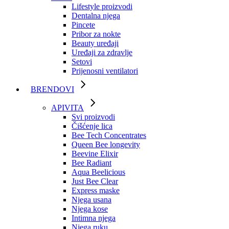
Lifestyle proizvodi
Dentalna njega
Pincete
Pribor za nokte
Beauty uređaji
Uređaji za zdravlje
Setovi
Prijenosni ventilatori
BRENDOVI
APIVITA
Svi proizvodi
Čišćenje lica
Bee Tech Concentrates
Queen Bee longevity
Beevine Elixir
Bee Radiant
Aqua Beelicious
Just Bee Clear
Express maske
Njega usana
Njega kose
Intimna njega
Njega ruku