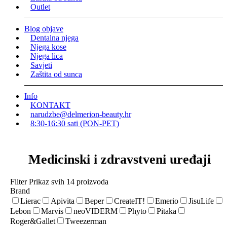
Outlet
Blog objave
Dentalna njega
Njega kose
Njega lica
Savjeti
Zaštita od sunca
Info
KONTAKT
narudzbe@delmerion-beauty.hr
8:30-16:30 sati (PON-PET)
Medicinski i zdravstveni uređaji
Filter
Prikaz svih 14 proizvoda
Brand
Lierac
Apivita
Beper
CreateIT!
Emerio
JisuLife
Lebon
Marvis
neoVIDERM
Phyto
Pitaka
Roger&Gallet
Tweezerman