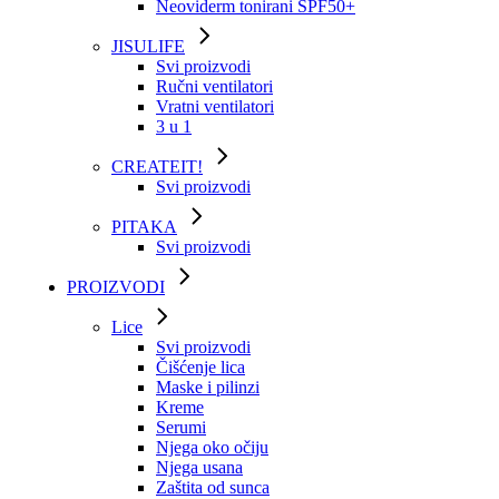
Neoviderm tonirani SPF50+
JISULIFE
Svi proizvodi
Ručni ventilatori
Vratni ventilatori
3 u 1
CREATEIT!
Svi proizvodi
PITAKA
Svi proizvodi
PROIZVODI
Lice
Svi proizvodi
Čišćenje lica
Maske i pilinzi
Kreme
Serumi
Njega oko očiju
Njega usana
Zaštita od sunca