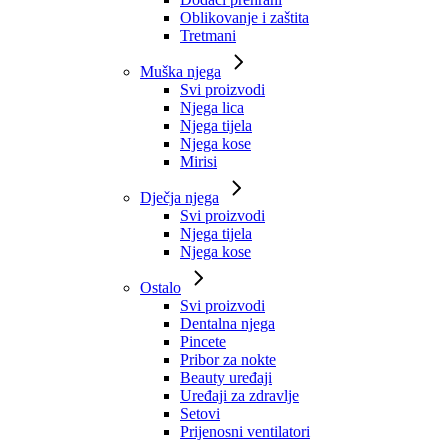
Oblikovanje i zaštita
Tretmani
Muška njega
Svi proizvodi
Njega lica
Njega tijela
Njega kose
Mirisi
Dječja njega
Svi proizvodi
Njega tijela
Njega kose
Ostalo
Svi proizvodi
Dentalna njega
Pincete
Pribor za nokte
Beauty uređaji
Uređaji za zdravlje
Setovi
Prijenosni ventilatori