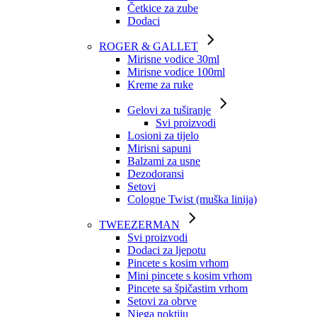
Četkice za zube
Dodaci
ROGER & GALLET
Mirisne vodice 30ml
Mirisne vodice 100ml
Kreme za ruke
Gelovi za tuširanje
Svi proizvodi
Losioni za tijelo
Mirisni sapuni
Balzami za usne
Dezodoransi
Setovi
Cologne Twist (muška linija)
TWEEZERMAN
Svi proizvodi
Dodaci za ljepotu
Pincete s kosim vrhom
Mini pincete s kosim vrhom
Pincete sa špičastim vrhom
Setovi za obrve
Njega noktiju