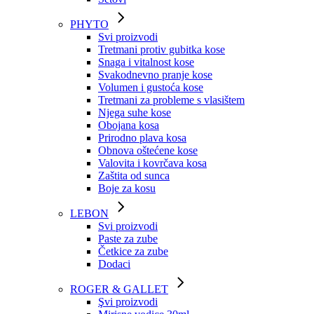
PHYTO
Svi proizvodi
Tretmani protiv gubitka kose
Snaga i vitalnost kose
Svakodnevno pranje kose
Volumen i gustoća kose
Tretmani za probleme s vlasištem
Njega suhe kose
Obojana kosa
Prirodno plava kosa
Obnova oštećene kose
Valovita i kovrčava kosa
Zaštita od sunca
Boje za kosu
LEBON
Svi proizvodi
Paste za zube
Četkice za zube
Dodaci
ROGER & GALLET
Şvi proizvodi