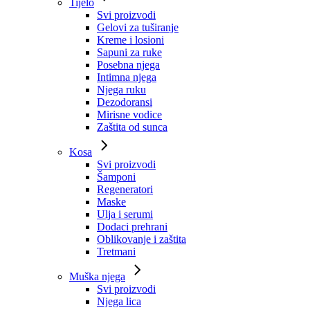
Tijelo
Svi proizvodi
Gelovi za tuširanje
Kreme i losioni
Sapuni za ruke
Posebna njega
Intimna njega
Njega ruku
Dezodoransi
Mirisne vodice
Zaštita od sunca
Kosa
Svi proizvodi
Šamponi
Regeneratori
Maske
Ulja i serumi
Dodaci prehrani
Oblikovanje i zaštita
Tretmani
Muška njega
Svi proizvodi
Njega lica