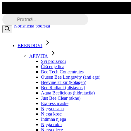
Skip
to
the
Besplatna dostava putem BOXNOW
Products
content
search
Korisnička podrška
BRENDOVI
APIVITA
Svi proizvodi
Čišćenje lica
Bee Tech Concentrates
Queen Bee Longevity (anti age)
Beevine Elixir (kolagen)
Bee Radiant (blistavost)
Aqua Beelicious (hidratacija)
Just Bee Clear (akne)
Express maske
Njega usana
Njega kose
Intimna njega
Njega ruku
Njega djece