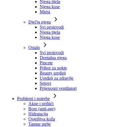
Njega tijela
Njega kose
Mirisi
Dječja njega
Svi proizvodi
Njega tijela
Njega kose
Ostalo
Svi proizvodi
Dentalna njega
Pincete
Pribor za nokte
Beauty uređaji
Uređaji za zdravlje
Setovi
Prijenosni ventilatori
Problemi i potrebe
Akne i prištići
Bore (anti-age)
Hidratacija
Osjetljiva koža
Tamne mrlje