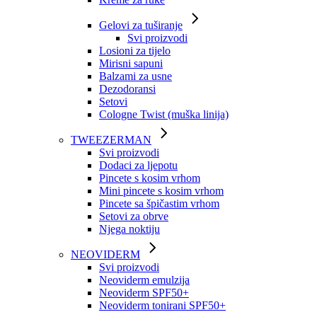
Gelovi za tuširanje
Svi proizvodi
Losioni za tijelo
Mirisni sapuni
Balzami za usne
Dezodoransi
Setovi
Cologne Twist (muška linija)
TWEEZERMAN
Svi proizvodi
Dodaci za ljepotu
Pincete s kosim vrhom
Mini pincete s kosim vrhom
Pincete sa špičastim vrhom
Setovi za obrve
Njega noktiju
NEOVIDERM
Svi proizvodi
Neoviderm emulzija
Neoviderm SPF50+
Neoviderm tonirani SPF50+