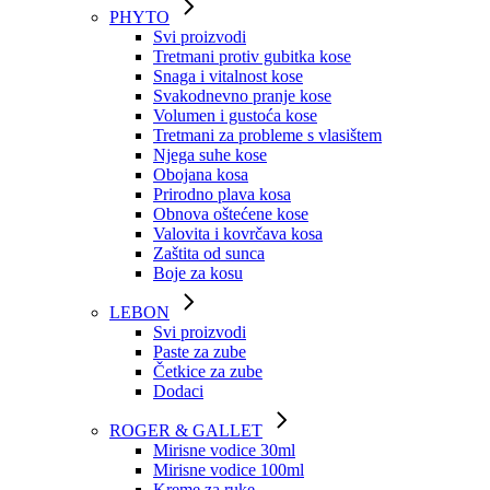
PHYTO
Svi proizvodi
Tretmani protiv gubitka kose
Snaga i vitalnost kose
Svakodnevno pranje kose
Volumen i gustoća kose
Tretmani za probleme s vlasištem
Njega suhe kose
Obojana kosa
Prirodno plava kosa
Obnova oštećene kose
Valovita i kovrčava kosa
Zaštita od sunca
Boje za kosu
LEBON
Svi proizvodi
Paste za zube
Četkice za zube
Dodaci
ROGER & GALLET
Mirisne vodice 30ml
Mirisne vodice 100ml
Kreme za ruke