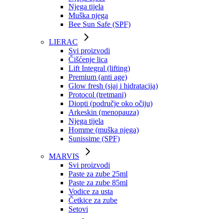
Njega tijela
Muška njega
Bee Sun Safe (SPF)
LIERAC
Svi proizvodi
Čišćenje lica
Lift Integral (lifting)
Premium (anti age)
Glow fresh (sjaj i hidratacija)
Protocol (tretmani)
Diopti (područje oko očiju)
Arkeskin (menopauza)
Njega tijela
Homme (muška njega)
Sunissime (SPF)
MARVIS
Svi proizvodi
Paste za zube 25ml
Paste za zube 85ml
Vodice za usta
Četkice za zube
Setovi