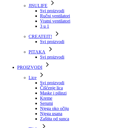
JISULIFE
Svi proizvodi
Ručni ventilatori
Vratni ventilatori
3 u 1
CREATEIT!
Svi proizvodi
PITAKA
Svi proizvodi
PROIZVODI
Lice
Svi proizvodi
Čišćenje lica
Maske i pilinzi
Kreme
Serumi
Njega oko očiju
Njega usana
Zaštita od sunca