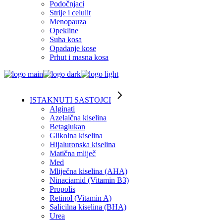
Podočnjaci
Strije i celulit
Menopauza
Opekline
Suha kosa
Opadanje kose
Prhut i masna kosa
ISTAKNUTI SASTOJCI
Alginati
Azelaična kiselina
Betaglukan
Glikolna kiselina
Hijaluronska kiselina
Matična mliječ
Med
Mliječna kiselina (AHA)
Ninaciamid (Vitamin B3)
Propolis
Retinol (Vitamin A)
Salicilna kiselina (BHA)
Urea