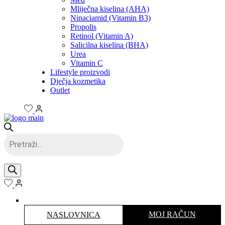
Mliječna kiselina (AHA)
Ninaciamid (Vitamin B3)
Propolis
Retinol (Vitamin A)
Salicilna kiselina (BHA)
Urea
Vitamin C
Lifestyle proizvodi
Dječja kozmetika
Outlet
Products
search
MOJ RAČUN
NASLOVNICA