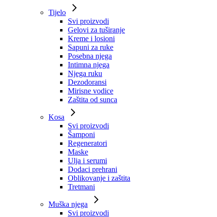
Tijelo
Svi proizvodi
Gelovi za tuširanje
Kreme i losioni
Sapuni za ruke
Posebna njega
Intimna njega
Njega ruku
Dezodoransi
Mirisne vodice
Zaštita od sunca
Kosa
Svi proizvodi
Šamponi
Regeneratori
Maske
Ulja i serumi
Dodaci prehrani
Oblikovanje i zaštita
Tretmani
Muška njega
Svi proizvodi