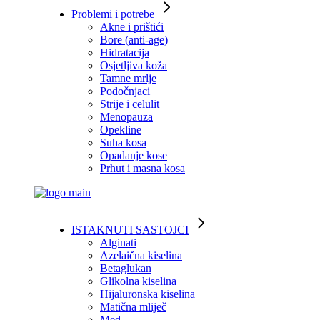
Problemi i potrebe
Akne i prištići
Bore (anti-age)
Hidratacija
Osjetljiva koža
Tamne mrlje
Podočnjaci
Strije i celulit
Menopauza
Opekline
Suha kosa
Opadanje kose
Prhut i masna kosa
ISTAKNUTI SASTOJCI
Alginati
Azelaična kiselina
Betaglukan
Glikolna kiselina
Hijaluronska kiselina
Matična mliječ
Med