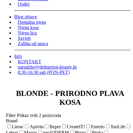
Outlet
Blog objave
Dentalna njega
Njega kose
Njega lica
Savjeti
Zaštita od sunca
Info
KONTAKT
narudzbe@delmerion-beauty.hr
8:30-16:30 sati (PON-PET)
BLONDE - PRIRODNO PLAVA
KOSA
Filter
Prikaz svih 2 proizvoda
Brand
Lierac
Apivita
Beper
CreateIT!
Emerio
JisuLife
Lebon
Marvis
neoVIDERM
Phyto
Pitaka