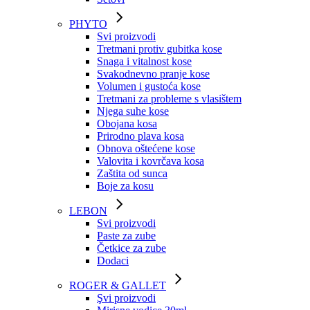
PHYTO
Svi proizvodi
Tretmani protiv gubitka kose
Snaga i vitalnost kose
Svakodnevno pranje kose
Volumen i gustoća kose
Tretmani za probleme s vlasištem
Njega suhe kose
Obojana kosa
Prirodno plava kosa
Obnova oštećene kose
Valovita i kovrčava kosa
Zaštita od sunca
Boje za kosu
LEBON
Svi proizvodi
Paste za zube
Četkice za zube
Dodaci
ROGER & GALLET
Şvi proizvodi