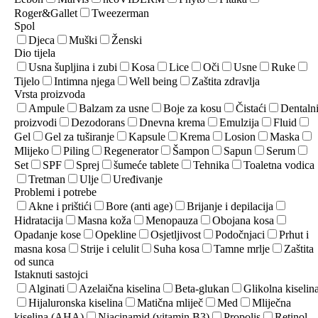
Roger&Gallet
Tweezerman
Spol
Djeca
Muški
Ženski
Dio tijela
Usna šupljina i zubi
Kosa
Lice
Oči
Usne
Ruke
Tijelo
Intimna njega
Well being
Zaštita zdravlja
Vrsta proizvoda
Ampule
Balzam za usne
Boje za kosu
Čistaći
Dentaln
proizvodi
Dezodorans
Dnevna krema
Emulzija
Fluid
Gel
Gel za tuširanje
Kapsule
Krema
Losion
Maska
Mlijeko
Piling
Regenerator
Šampon
Sapun
Serum
Set
SPF
Sprej
šumeće tablete
Tehnika
Toaletna vodica
Tretman
Ulje
Uređivanje
Problemi i potrebe
Akne i prištići
Bore (anti age)
Brijanje i depilacija
Hidratacija
Masna koža
Menopauza
Obojana kosa
Opadanje kose
Opekline
Osjetljivost
Podočnjaci
Prhut i
masna kosa
Strije i celulit
Suha kosa
Tamne mrlje
Zaštita
od sunca
Istaknuti sastojci
Alginati
Azelaična kiselina
Beta-glukan
Glikolna kiselin
Hijaluronska kiselina
Matična mliječ
Med
Mliječna
kiselina (AHA)
Niacinamid (vitamin B3)
Propolis
Retinol