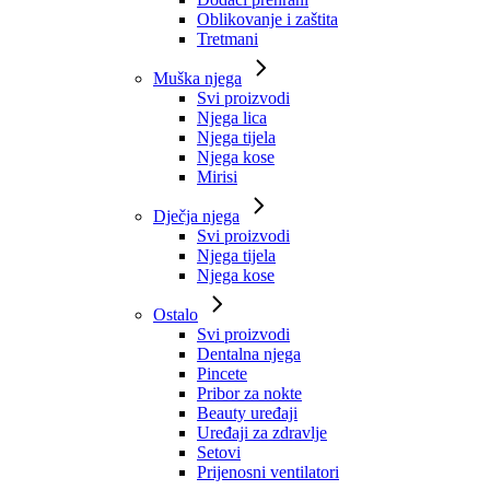
Oblikovanje i zaštita
Tretmani
Muška njega
Svi proizvodi
Njega lica
Njega tijela
Njega kose
Mirisi
Dječja njega
Svi proizvodi
Njega tijela
Njega kose
Ostalo
Svi proizvodi
Dentalna njega
Pincete
Pribor za nokte
Beauty uređaji
Uređaji za zdravlje
Setovi
Prijenosni ventilatori