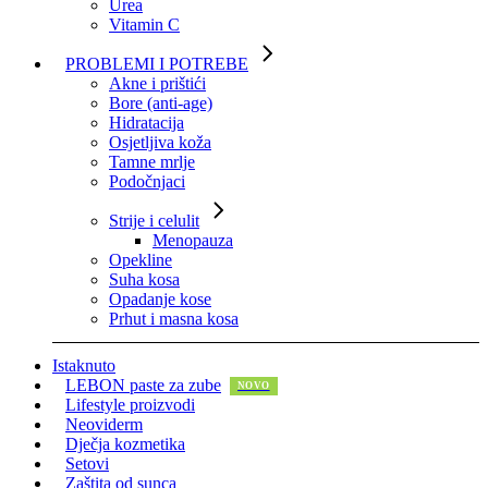
Urea
Vitamin C
PROBLEMI I POTREBE
Akne i prištići
Bore (anti-age)
Hidratacija
Osjetljiva koža
Tamne mrlje
Podočnjaci
Strije i celulit
Menopauza
Opekline
Suha kosa
Opadanje kose
Prhut i masna kosa
Istaknuto
LEBON paste za zube
Lifestyle proizvodi
Neoviderm
Dječja kozmetika
Setovi
Zaštita od sunca