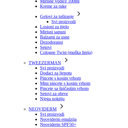
Mirisne vodice 100ml
Kreme za ruke
Gelovi za tuširanje
Svi proizvodi
Losioni za tijelo
Mirisni sapuni
Balzami za usne
Dezodoransi
Setovi
Cologne Twist (muška linija)
TWEEZERMAN
Svi proizvodi
Dodaci za ljepotu
Pincete s kosim vrhom
Mini pincete s kosim vrhom
Pincete sa špičastim vrhom
Setovi za obrve
Njega noktiju
NEOVIDERM
Svi proizvodi
Neoviderm emulzija
Neoviderm SPF50+