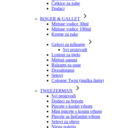
Četkice za zube
Dodaci
ROGER & GALLET
Mirisne vodice 30ml
Mirisne vodice 100ml
Kreme za ruke
Gelovi za tuširanje
Svi proizvodi
Losioni za tijelo
Mirisni sapuni
Balzami za usne
Dezodoransi
Setovi
Cologne Twist (muška linija)
TWEEZERMAN
Svi proizvodi
Dodaci za ljepotu
Pincete s kosim vrhom
Mini pincete s kosim vrhom
Pincete sa špičastim vrhom
Setovi za obrve
Njega noktiju