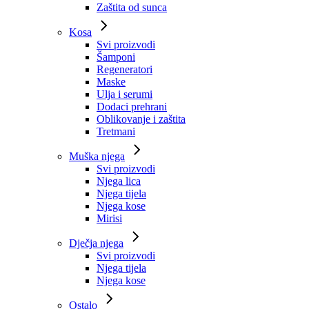
Zaštita od sunca
Kosa
Svi proizvodi
Šamponi
Regeneratori
Maske
Ulja i serumi
Dodaci prehrani
Oblikovanje i zaštita
Tretmani
Muška njega
Svi proizvodi
Njega lica
Njega tijela
Njega kose
Mirisi
Dječja njega
Svi proizvodi
Njega tijela
Njega kose
Ostalo