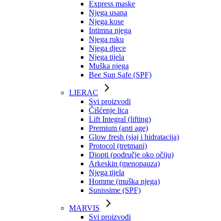
Express maske
Njega usana
Njega kose
Intimna njega
Njega ruku
Njega djece
Njega tijela
Muška njega
Bee Sun Safe (SPF)
LIERAC
Svi proizvodi
Čišćenje lica
Lift Integral (lifting)
Premium (anti age)
Glow fresh (sjaj i hidratacija)
Protocol (tretmani)
Diopti (područje oko očiju)
Arkeskin (menopauza)
Njega tijela
Homme (muška njega)
Sunissime (SPF)
MARVIS
Svi proizvodi