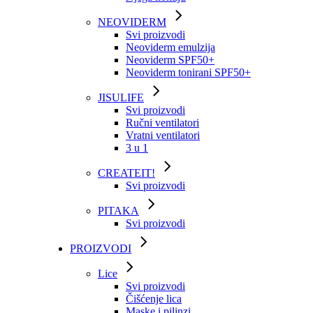
NEOVIDERM
Svi proizvodi
Neoviderm emulzija
Neoviderm SPF50+
Neoviderm tonirani SPF50+
JISULIFE
Svi proizvodi
Ručni ventilatori
Vratni ventilatori
3 u 1
CREATEIT!
Svi proizvodi
PITAKA
Svi proizvodi
PROIZVODI
Lice
Svi proizvodi
Čišćenje lica
Maske i pilinzi