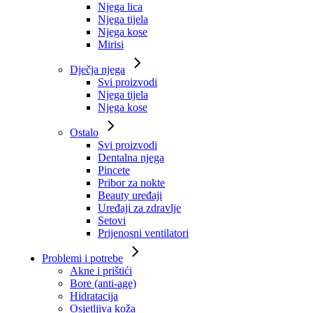
Njega lica
Njega tijela
Njega kose
Mirisi
Dječja njega
Svi proizvodi
Njega tijela
Njega kose
Ostalo
Svi proizvodi
Dentalna njega
Pincete
Pribor za nokte
Beauty uređaji
Uređaji za zdravlje
Setovi
Prijenosni ventilatori
Problemi i potrebe
Akne i prištići
Bore (anti-age)
Hidratacija
Osjetljiva koža