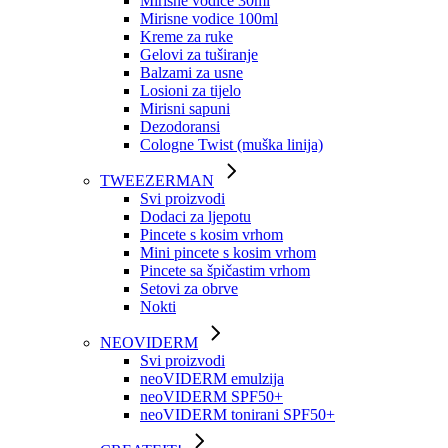
Mirisne vodice 30ml
Mirisne vodice 100ml
Kreme za ruke
Gelovi za tuširanje
Balzami za usne
Losioni za tijelo
Mirisni sapuni
Dezodoransi
Cologne Twist (muška linija)
TWEEZERMAN
Svi proizvodi
Dodaci za ljepotu
Pincete s kosim vrhom
Mini pincete s kosim vrhom
Pincete sa špičastim vrhom
Setovi za obrve
Nokti
NEOVIDERM
Svi proizvodi
neoVIDERM emulzija
neoVIDERM SPF50+
neoVIDERM tonirani SPF50+