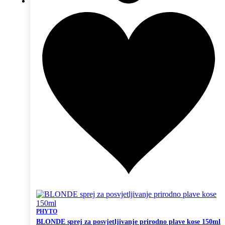
PHYTO
BLONDE sprej za posvjetljivanje prirodno plave kose 150ml