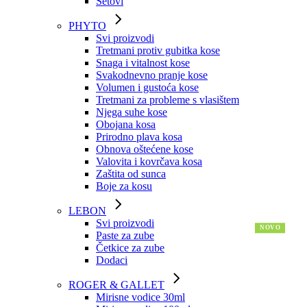
Setovi
PHYTO
Svi proizvodi
Tretmani protiv gubitka kose
Snaga i vitalnost kose
Svakodnevno pranje kose
Volumen i gustoća kose
Tretmani za probleme s vlasištem
Njega suhe kose
Obojana kosa
Prirodno plava kosa
Obnova oštećene kose
Valovita i kovrčava kosa
Zaštita od sunca
Boje za kosu
LEBON
Svi proizvodi
Paste za zube
Četkice za zube
Dodaci
ROGER & GALLET
Mirisne vodice 30ml