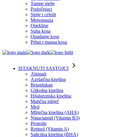
Tamne mrlje
Podočnjaci
Strije i celulit
Menopauza
Opekline
Suha kosa
Opadanje kose
Prhut i masna kosa
ISTAKNUTI SASTOJCI
Alginati
Azelaična kiselina
Betaglukan
Glikolna kiselina
Hijaluronska kiselina
Matična mliječ
Med
Mliječna kiselina (AHA)
Ninaciamid (Vitamin B3)
Propolis
Retinol (Vitamin A)
Salicilna kiselina (BHA)