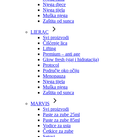
Njega djece
Njega tijela
Muška njega
Zaštita od sunca
LIERAC
Svi proizvodi
Čišćenje lica
Lifting
Premium – anti age
Glow fresh (sjaj i hidratacija)
Protocol
Područje oko očiju
Menopauza
Njega tijela
Muška njega
Zaštita od sunca
MARVIS
Svi proizvodi
Paste za zube 25ml
Paste za zube 85ml
Vodice za usta
Četkice za zube
Setovi