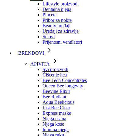
Lifestyle proizvodi
Dentalna njega
Pincete
Pribor za nokte
Beauty uređaji
Uređaji za zdravlje
Setovi
Prijenosni ventilatori
BRENDOVI
APIVITA
Svi proizvodi
Čišćenje lica
Bee Tech Concentrates
Queen Bee longevity
Beevine Elixir
Bee Radiant
Aqua Beelicious
Just Bee Clear
Express maske
Njega usana
Njega kose
Intimna njega
Njega ruku