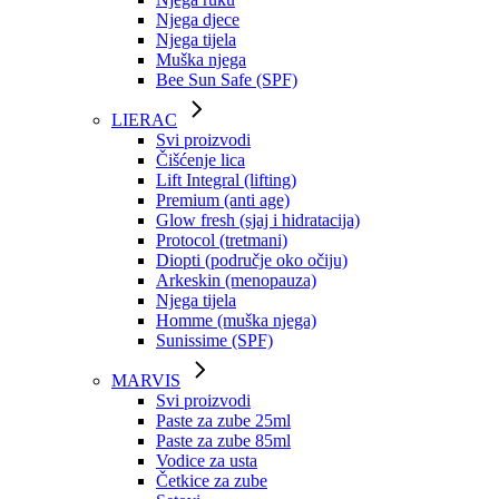
Njega djece
Njega tijela
Muška njega
Bee Sun Safe (SPF)
LIERAC
Svi proizvodi
Čišćenje lica
Lift Integral (lifting)
Premium (anti age)
Glow fresh (sjaj i hidratacija)
Protocol (tretmani)
Diopti (područje oko očiju)
Arkeskin (menopauza)
Njega tijela
Homme (muška njega)
Sunissime (SPF)
MARVIS
Svi proizvodi
Paste za zube 25ml
Paste za zube 85ml
Vodice za usta
Četkice za zube