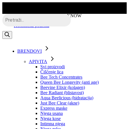
Skip
to
the
Besplatna dostava putem BOXNOW
Products
content
search
Korisnička podrška
BRENDOVI
APIVITA
Svi proizvodi
Čišćenje lica
Bee Tech Concentrates
Queen Bee Longevity (anti age)
Beevine Elixir (kolagen)
Bee Radiant (blistavost)
Aqua Beelicious (hidratacija)
Just Bee Clear (akne)
Express maske
Njega usana
Njega kose
Intimna njega
Njega ruku