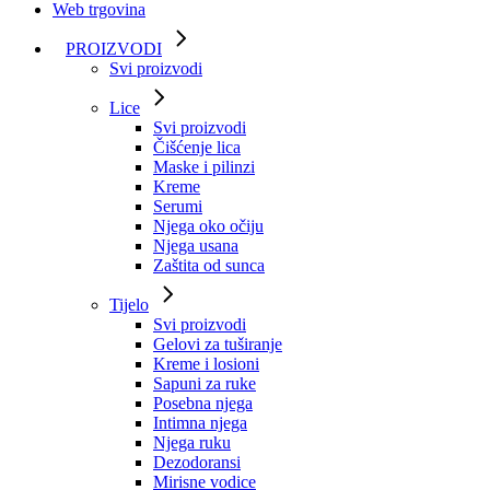
Web trgovina
PROIZVODI
Svi proizvodi
Lice
Svi proizvodi
Čišćenje lica
Maske i pilinzi
Kreme
Serumi
Njega oko očiju
Njega usana
Zaštita od sunca
Tijelo
Svi proizvodi
Gelovi za tuširanje
Kreme i losioni
Sapuni za ruke
Posebna njega
Intimna njega
Njega ruku
Dezodoransi
Mirisne vodice