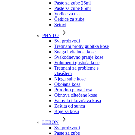
Paste za zube 25ml
Paste za zube 85ml
Vodice za usta
Četkice za zube
Setovi
PHYTO
Svi proizvodi
Tretmani protiv gubitka kose
Snaga i vitalnost kose
Svakodnevno pranje kose
Volumen i gustoća kose
Tretmani za probleme s
vlasištem
Njega suhe kose
Obojana kosa
Prirodno plava kosa
Obnova oštećene kose
Valovita i kovrčava kosa
Zaštita od sunca
Boje za kosu
LEBON
Svi proizvodi
Paste za zube