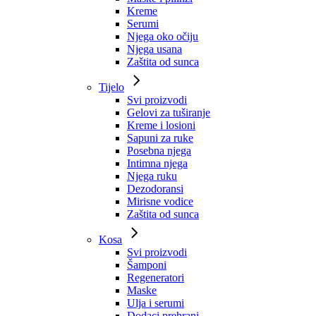
Kreme
Serumi
Njega oko očiju
Njega usana
Zaštita od sunca
Tijelo
Svi proizvodi
Gelovi za tuširanje
Kreme i losioni
Sapuni za ruke
Posebna njega
Intimna njega
Njega ruku
Dezodoransi
Mirisne vodice
Zaštita od sunca
Kosa
Svi proizvodi
Šamponi
Regeneratori
Maske
Ulja i serumi
Dodaci prehrani