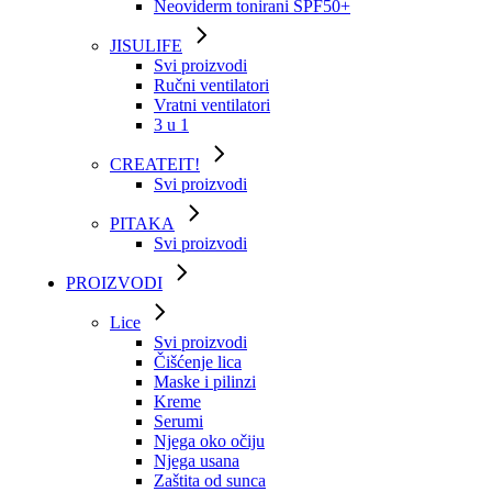
Neoviderm tonirani SPF50+
JISULIFE
Svi proizvodi
Ručni ventilatori
Vratni ventilatori
3 u 1
CREATEIT!
Svi proizvodi
PITAKA
Svi proizvodi
PROIZVODI
Lice
Svi proizvodi
Čišćenje lica
Maske i pilinzi
Kreme
Serumi
Njega oko očiju
Njega usana
Zaštita od sunca