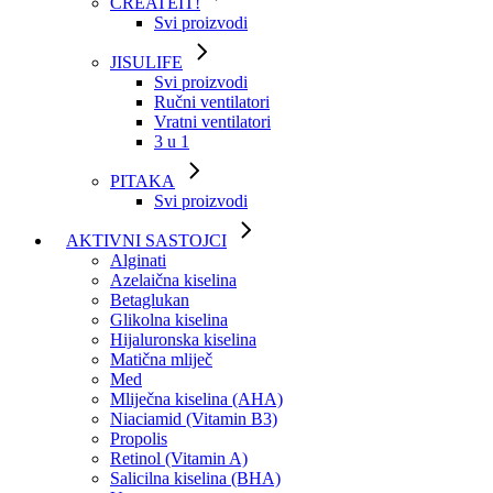
CREATEIT!
Svi proizvodi
JISULIFE
Svi proizvodi
Ručni ventilatori
Vratni ventilatori
3 u 1
PITAKA
Svi proizvodi
AKTIVNI SASTOJCI
Alginati
Azelaična kiselina
Betaglukan
Glikolna kiselina
Hijaluronska kiselina
Matična mliječ
Med
Mliječna kiselina (AHA)
Niaciamid (Vitamin B3)
Propolis
Retinol (Vitamin A)
Salicilna kiselina (BHA)