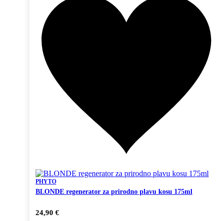
PHYTO
BLONDE regenerator za prirodno plavu kosu 175ml
24,90
€