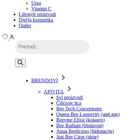
Urea
Vitamin C
Lifestyle proizvodi
Dječja kozmetika
Outlet
Products
search
BRENDOVI
APIVITA
Svi proizvodi
Čišćenje lica
Bee Tech Concentrates
Queen Bee Longevity (anti age)
Beevine Elixir (kolagen)
Bee Radiant (blistavost)
Aqua Beelicious (hidratacija)
Just Bee Clear (akne)