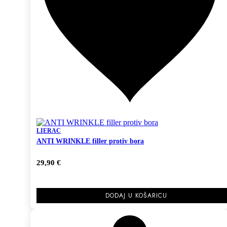
LIERAC
ANTI WRINKLE filler protiv bora
29,90
€
DODAJ U KOŠARICU