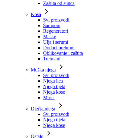
Zaštita od sunca
Kosa
Svi proizvodi
Šamponi
Regeneratori
Maske
Ulja i serumi
Dodaci prehrani
Oblikovanje i zaštita
Tretmani
Muška njega
Svi proizvodi
Njega lica
Njega tijela
Njega kose
Mirisi
Dječja njega
Svi proizvodi
Njega tijela
Njega kose
Ostalo