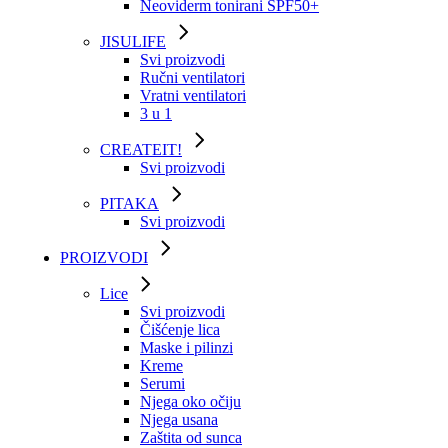
Neoviderm tonirani SPF50+
JISULIFE
Svi proizvodi
Ručni ventilatori
Vratni ventilatori
3 u 1
CREATEIT!
Svi proizvodi
PITAKA
Svi proizvodi
PROIZVODI
Lice
Svi proizvodi
Čišćenje lica
Maske i pilinzi
Kreme
Serumi
Njega oko očiju
Njega usana
Zaštita od sunca