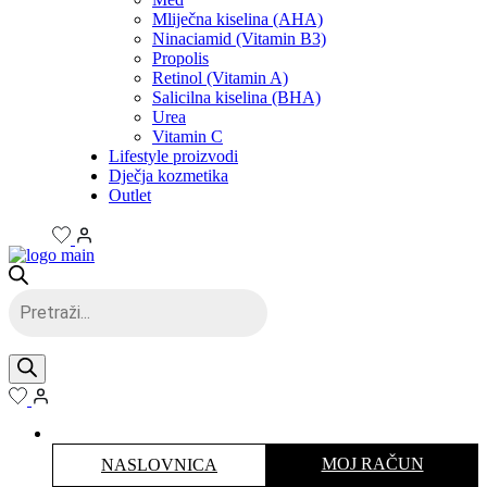
Mliječna kiselina (AHA)
Ninaciamid (Vitamin B3)
Propolis
Retinol (Vitamin A)
Salicilna kiselina (BHA)
Urea
Vitamin C
Lifestyle proizvodi
Dječja kozmetika
Outlet
Products
search
MOJ RAČUN
NASLOVNICA