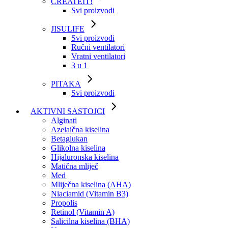
CREATEIT!
Svi proizvodi
JISULIFE
Svi proizvodi
Ručni ventilatori
Vratni ventilatori
3 u 1
PITAKA
Svi proizvodi
AKTIVNI SASTOJCI
Alginati
Azelaična kiselina
Betaglukan
Glikolna kiselina
Hijaluronska kiselina
Matična mliječ
Med
Mliječna kiselina (AHA)
Niaciamid (Vitamin B3)
Propolis
Retinol (Vitamin A)
Salicilna kiselina (BHA)