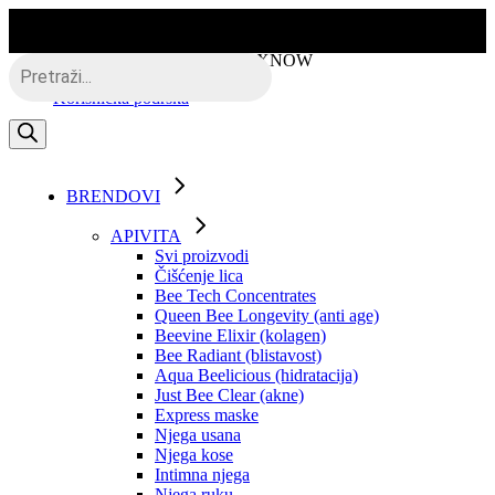
Skip
to
the
Besplatna dostava putem BOXNOW
Products
content
search
Korisnička podrška
BRENDOVI
APIVITA
Svi proizvodi
Čišćenje lica
Bee Tech Concentrates
Queen Bee Longevity (anti age)
Beevine Elixir (kolagen)
Bee Radiant (blistavost)
Aqua Beelicious (hidratacija)
Just Bee Clear (akne)
Express maske
Njega usana
Njega kose
Intimna njega
Njega ruku