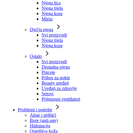
Njega lica
Njega tijela
Njega kose
Mirisi
Dječja njega
Svi proizvodi
Njega tijela
Njega kose
Ostalo
Svi proizvodi
Dentalna njega
Pincete
Pribor za nokte
Beauty uređaji
Uređaji za zdravlje
Setovi
Prijenosni ventilatori
Problemi i potrebe
Akne i prištići
Bore (anti-age)
Hidratacija
Osjetljiva koža