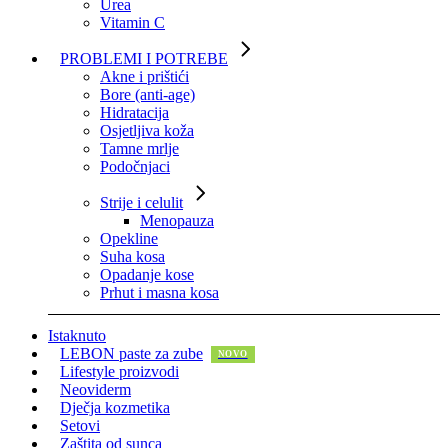
Urea
Vitamin C
PROBLEMI I POTREBE
Akne i prištići
Bore (anti-age)
Hidratacija
Osjetljiva koža
Tamne mrlje
Podočnjaci
Strije i celulit
Menopauza
Opekline
Suha kosa
Opadanje kose
Prhut i masna kosa
Istaknuto
LEBON paste za zube
Lifestyle proizvodi
Neoviderm
Dječja kozmetika
Setovi
Zaštita od sunca