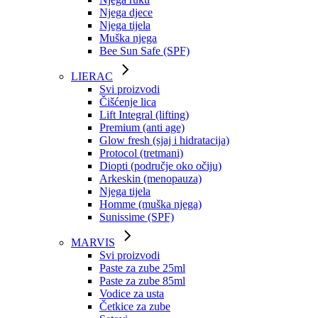
Njega djece
Njega tijela
Muška njega
Bee Sun Safe (SPF)
LIERAC
Svi proizvodi
Čišćenje lica
Lift Integral (lifting)
Premium (anti age)
Glow fresh (sjaj i hidratacija)
Protocol (tretmani)
Diopti (područje oko očiju)
Arkeskin (menopauza)
Njega tijela
Homme (muška njega)
Sunissime (SPF)
MARVIS
Svi proizvodi
Paste za zube 25ml
Paste za zube 85ml
Vodice za usta
Četkice za zube