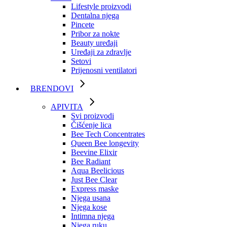
Lifestyle proizvodi
Dentalna njega
Pincete
Pribor za nokte
Beauty uređaji
Uređaji za zdravlje
Setovi
Prijenosni ventilatori
BRENDOVI
APIVITA
Svi proizvodi
Čišćenje lica
Bee Tech Concentrates
Queen Bee longevity
Beevine Elixir
Bee Radiant
Aqua Beelicious
Just Bee Clear
Express maske
Njega usana
Njega kose
Intimna njega
Njega ruku