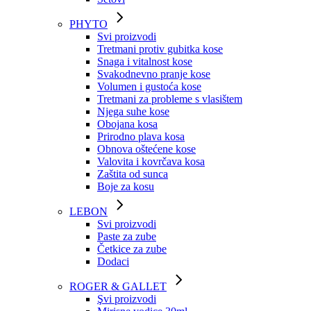
PHYTO
Svi proizvodi
Tretmani protiv gubitka kose
Snaga i vitalnost kose
Svakodnevno pranje kose
Volumen i gustoća kose
Tretmani za probleme s vlasištem
Njega suhe kose
Obojana kosa
Prirodno plava kosa
Obnova oštećene kose
Valovita i kovrčava kosa
Zaštita od sunca
Boje za kosu
LEBON
Svi proizvodi
Paste za zube
Četkice za zube
Dodaci
ROGER & GALLET
Şvi proizvodi