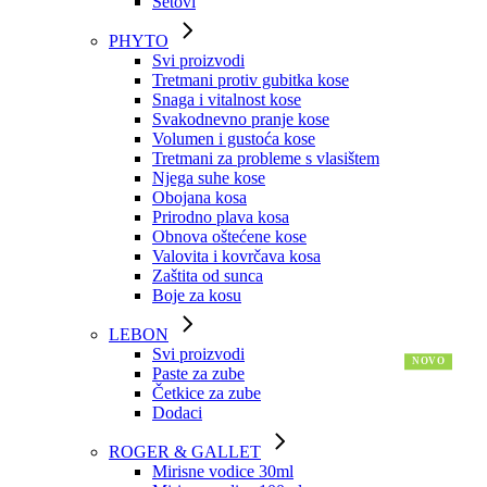
Setovi
PHYTO
Svi proizvodi
Tretmani protiv gubitka kose
Snaga i vitalnost kose
Svakodnevno pranje kose
Volumen i gustoća kose
Tretmani za probleme s vlasištem
Njega suhe kose
Obojana kosa
Prirodno plava kosa
Obnova oštećene kose
Valovita i kovrčava kosa
Zaštita od sunca
Boje za kosu
LEBON
Svi proizvodi
Paste za zube
Četkice za zube
Dodaci
ROGER & GALLET
Mirisne vodice 30ml