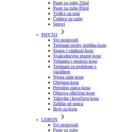
Paste za zube 25ml
Paste za zube 85ml
Vodice za usta
Četkice za zube
Setovi
PHYTO
Svi proizvodi
Tretmani protiv gubitka kose
Snaga i vitalnost kose
Svakodnevno pranje kose
Volumen i gustoća kose
Tretmani za probleme s
vlasištem
Njega suhe kose
Obojana kosa
Prirodno plava kosa
Obnova oštećene kose
Valovita i kovrčava kosa
Zaštita od sunca
Boje za kosu
LEBON
Svi proizvodi
Paste za zube