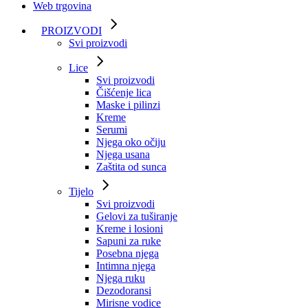
Web trgovina
PROIZVODI
Svi proizvodi
Lice
Svi proizvodi
Čišćenje lica
Maske i pilinzi
Kreme
Serumi
Njega oko očiju
Njega usana
Zaštita od sunca
Tijelo
Svi proizvodi
Gelovi za tuširanje
Kreme i losioni
Sapuni za ruke
Posebna njega
Intimna njega
Njega ruku
Dezodoransi
Mirisne vodice