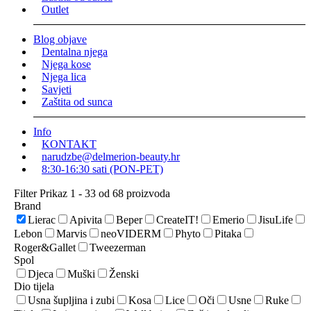
Outlet
Blog objave
Dentalna njega
Njega kose
Njega lica
Savjeti
Zaštita od sunca
Info
KONTAKT
narudzbe@delmerion-beauty.hr
8:30-16:30 sati (PON-PET)
Filter
Prikaz 1 - 33 od 68 proizvoda
Brand
Lierac
Apivita
Beper
CreateIT!
Emerio
JisuLife
Lebon
Marvis
neoVIDERM
Phyto
Pitaka
Roger&Gallet
Tweezerman
Spol
Djeca
Muški
Ženski
Dio tijela
Usna šupljina i zubi
Kosa
Lice
Oči
Usne
Ruke