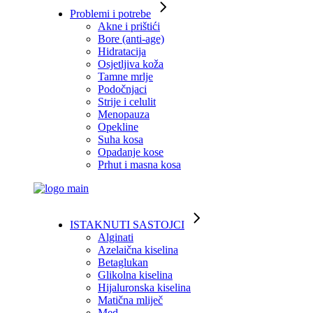
Problemi i potrebe
Akne i prištići
Bore (anti-age)
Hidratacija
Osjetljiva koža
Tamne mrlje
Podočnjaci
Strije i celulit
Menopauza
Opekline
Suha kosa
Opadanje kose
Prhut i masna kosa
ISTAKNUTI SASTOJCI
Alginati
Azelaična kiselina
Betaglukan
Glikolna kiselina
Hijaluronska kiselina
Matična mliječ
Med