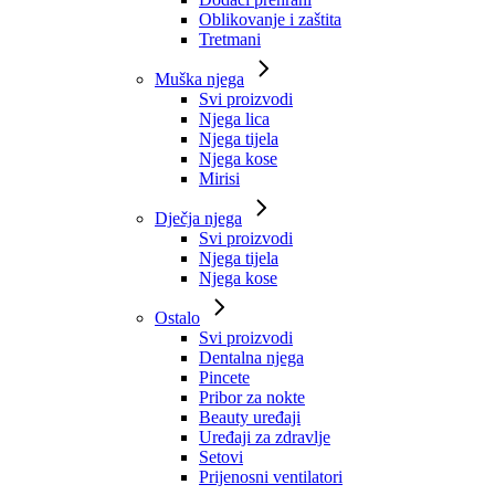
Oblikovanje i zaštita
Tretmani
Muška njega
Svi proizvodi
Njega lica
Njega tijela
Njega kose
Mirisi
Dječja njega
Svi proizvodi
Njega tijela
Njega kose
Ostalo
Svi proizvodi
Dentalna njega
Pincete
Pribor za nokte
Beauty uređaji
Uređaji za zdravlje
Setovi
Prijenosni ventilatori