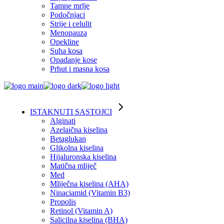
Tamne mrlje
Podočnjaci
Strije i celulit
Menopauza
Opekline
Suha kosa
Opadanje kose
Prhut i masna kosa
ISTAKNUTI SASTOJCI
Alginati
Azelaična kiselina
Betaglukan
Glikolna kiselina
Hijaluronska kiselina
Matična mliječ
Med
Mliječna kiselina (AHA)
Ninaciamid (Vitamin B3)
Propolis
Retinol (Vitamin A)
Salicilna kiselina (BHA)