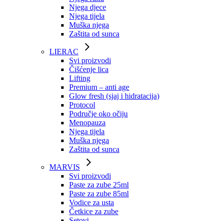
Njega djece
Njega tijela
Muška njega
Zaštita od sunca
LIERAC
Svi proizvodi
Čišćenje lica
Lifting
Premium – anti age
Glow fresh (sjaj i hidratacija)
Protocol
Područje oko očiju
Menopauza
Njega tijela
Muška njega
Zaštita od sunca
MARVIS
Svi proizvodi
Paste za zube 25ml
Paste za zube 85ml
Vodice za usta
Četkice za zube
Setovi