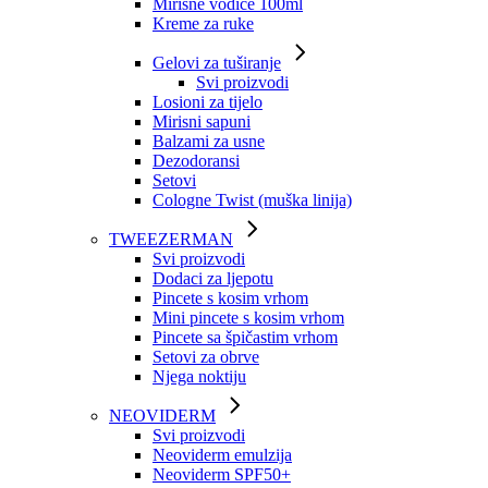
Mirisne vodice 100ml
Kreme za ruke
Gelovi za tuširanje
Svi proizvodi
Losioni za tijelo
Mirisni sapuni
Balzami za usne
Dezodoransi
Setovi
Cologne Twist (muška linija)
TWEEZERMAN
Svi proizvodi
Dodaci za ljepotu
Pincete s kosim vrhom
Mini pincete s kosim vrhom
Pincete sa špičastim vrhom
Setovi za obrve
Njega noktiju
NEOVIDERM
Svi proizvodi
Neoviderm emulzija
Neoviderm SPF50+