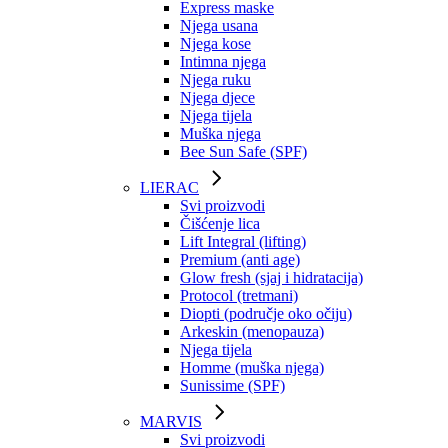
Express maske
Njega usana
Njega kose
Intimna njega
Njega ruku
Njega djece
Njega tijela
Muška njega
Bee Sun Safe (SPF)
LIERAC
Svi proizvodi
Čišćenje lica
Lift Integral (lifting)
Premium (anti age)
Glow fresh (sjaj i hidratacija)
Protocol (tretmani)
Diopti (područje oko očiju)
Arkeskin (menopauza)
Njega tijela
Homme (muška njega)
Sunissime (SPF)
MARVIS
Svi proizvodi