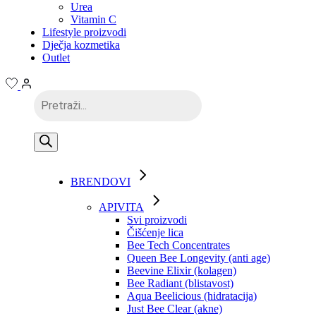
Urea
Vitamin C
Lifestyle proizvodi
Dječja kozmetika
Outlet
Products
search
BRENDOVI
APIVITA
Svi proizvodi
Čišćenje lica
Bee Tech Concentrates
Queen Bee Longevity (anti age)
Beevine Elixir (kolagen)
Bee Radiant (blistavost)
Aqua Beelicious (hidratacija)
Just Bee Clear (akne)