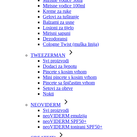
Mirisne vodice 30ml
Mirisne vodice 100ml
Kreme za ruke
Gelovi za tuširanje
Balzami za usne
Losioni za tijelo
Mirisni sapuni
Dezodoransi
Cologne Twist (muška linija)
TWEEZERMAN
Svi proizvodi
Dodaci za ljepotu
Pincete s kosim vrhom
Mini pincete s kosim vrhom
Pincete sa špičastim vrhom
Setovi za obrve
Nokti
NEOVIDERM
Svi proizvodi
neoVIDERM emulzija
neoVIDERM SPF50+
neoVIDERM tonirani SPF50+