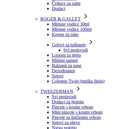
Četkice za zube
Dodaci
ROGER & GALLET
Mirisne vodice 30ml
Mirisne vodice 100ml
Kreme za ruke
Gelovi za tuširanje
Svi proizvodi
Losioni za tijelo
Mirisni sapuni
Balzami za usne
Dezodoransi
Setovi
Cologne Twist (muška linija)
TWEEZERMAN
Svi proizvodi
Dodaci za ljepotu
Pincete s kosim vrhom
Mini pincete s kosim vrhom
Pincete sa špičastim vrhom
Setovi za obrve
Njega noktiju