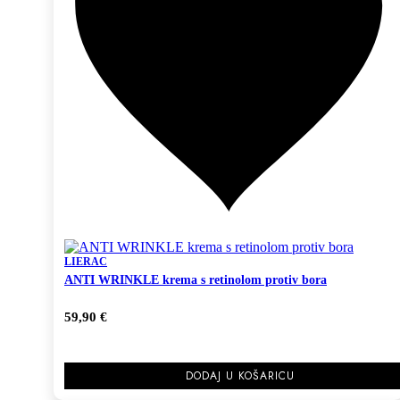
LIERAC
ANTI WRINKLE krema s retinolom protiv bora
59,90
€
DODAJ U KOŠARICU