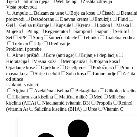
Tijelo
Intimna njega
Well being
Zaštita zdravlja
Vrsta proizvoda
Ampule
Balzam za usne
Boje za kosu
Čistaći
Dentaln
proizvodi
Dezodorans
Dnevna krema
Emulzija
Fluid
Gel
Gel za tuširanje
Kapsule
Krema
Losion
Maska
Mlijeko
Piling
Regenerator
Šampon
Sapun
Serum
Set
SPF
Sprej
šumeće tablete
Tehnika
Toaletna vodica
Tretman
Ulje
Uređivanje
Problemi i potrebe
Akne i prištići
Bore (anti age)
Brijanje i depilacija
Hidratacija
Masna koža
Menopauza
Obojana kosa
Opadanje kose
Opekline
Osjetljivost
Podočnjaci
Prhut i
masna kosa
Strije i celulit
Suha kosa
Tamne mrlje
Zaštita
od sunca
Istaknuti sastojci
Alginati
Azelaična kiselina
Beta-glukan
Glikolna kiselin
Hijaluronska kiselina
Matična mliječ
Med
Mliječna
kiselina (AHA)
Niacinamid (vitamin B3)
Propolis
Retinol
(vitamin A)
Salicilna kiselina (BHA)
Urea
Vitamin C