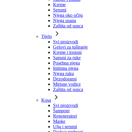
Kreme
Serumi
Njega oko očiju
Njega usana
Zaštita od sunca
Tijelo
Svi proizvodi
Gelovi za tuširanje
Kreme i losioni
Sapuni za ruke
Posebna njega
Intimna njega
Njega ruku
Dezodoransi
Mirisne vodice
Zaštita od sunca
Kosa
Svi proizvodi
Šamponi
Regeneratori
Maske
Ulja i serumi
Dodaci prehrani