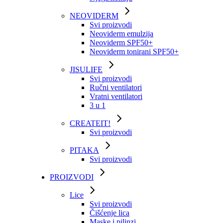
NEOVIDERM
Svi proizvodi
Neoviderm emulzija
Neoviderm SPF50+
Neoviderm tonirani SPF50+
JISULIFE
Svi proizvodi
Ručni ventilatori
Vratni ventilatori
3 u 1
CREATEIT!
Svi proizvodi
PITAKA
Svi proizvodi
PROIZVODI
Lice
Svi proizvodi
Čišćenje lica
Maske i pilinzi