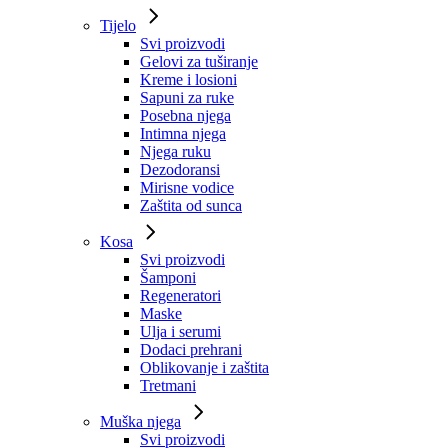
Tijelo
Svi proizvodi
Gelovi za tuširanje
Kreme i losioni
Sapuni za ruke
Posebna njega
Intimna njega
Njega ruku
Dezodoransi
Mirisne vodice
Zaštita od sunca
Kosa
Svi proizvodi
Šamponi
Regeneratori
Maske
Ulja i serumi
Dodaci prehrani
Oblikovanje i zaštita
Tretmani
Muška njega
Svi proizvodi