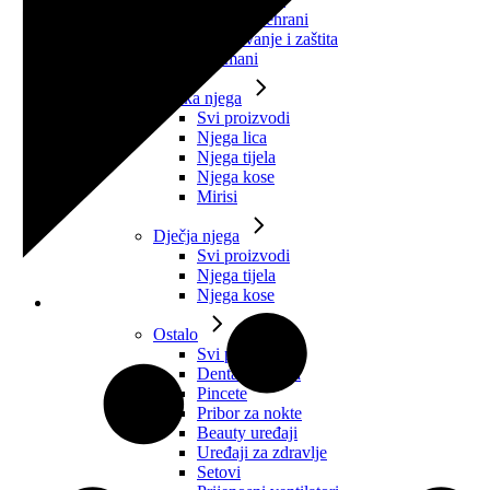
Dodaci prehrani
Oblikovanje i zaštita
Tretmani
Muška njega
Svi proizvodi
Njega lica
Njega tijela
Njega kose
Mirisi
Dječja njega
Svi proizvodi
Njega tijela
Njega kose
Ostalo
Svi proizvodi
Dentalna njega
Pincete
Pribor za nokte
Beauty uređaji
Uređaji za zdravlje
Setovi