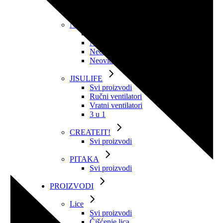
Njega noktiju
NEOVIDERM
Svi proizvodi
Neoviderm emulzija
Neoviderm SPF50+
Neoviderm tonirani SPF50+
JISULIFE
Svi proizvodi
Ručni ventilatori
Vratni ventilatori
3 u 1
CREATEIT!
Svi proizvodi
PITAKA
Svi proizvodi
PROIZVODI
Lice
Svi proizvodi
Čišćenje lica