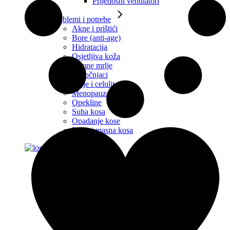
Prijenosni ventilatori
Problemi i potrebe
Akne i prištići
Bore (anti-age)
Hidratacija
Osjetljiva koža
Tamne mrlje
Podočnjaci
Strije i celulit
Menopauza
Opekline
Suha kosa
Opadanje kose
Prhut i masna kosa
ISTAKNUTI SASTOJCI
Alginati
Azelaična kiselina
Betaglukan
Glikolna kiselina
Hijaluronska kiselina
Matična mliječ