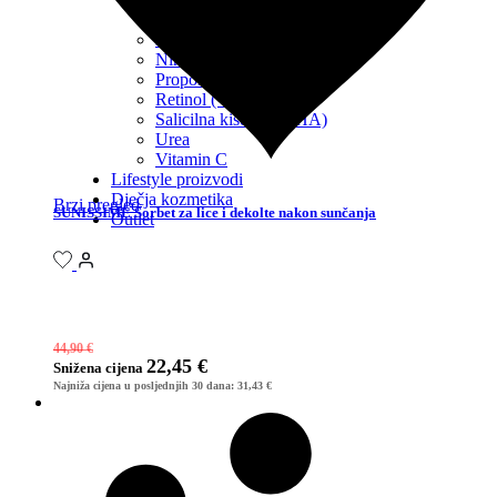
Med
Mliječna kiselina (AHA)
Ninaciamid (Vitamin B3)
Propolis
Retinol (Vitamin A)
Salicilna kiselina (BHA)
Urea
Vitamin C
Lifestyle proizvodi
Dječja kozmetika
Brzi pregled
SUNISSIME Sorbet za lice i dekolte nakon sunčanja
Outlet
44,90
€
22,45
€
Snižena
cijena
Najniža cijena u posljednjih 30 dana:
31,43
€