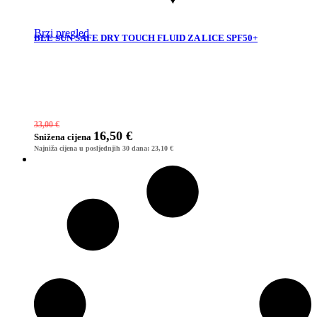
Brzi pregled
BEE SUN SAFE DRY TOUCH FLUID ZA LICE SPF50+
33,00
€
16,50
€
Snižena
cijena
Najniža cijena u posljednjih 30 dana:
23,10
€