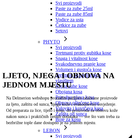
Svi proizvodi
Paste za zube 25ml
Paste za zube 85ml
Vodice za usta
Četkice za zube
Setovi
PHYTO
Svi proizvodi
Tretmani protiv gubitka kose
Snaga i vitalnost kose
Svakodnevno pranje kose
Volumen i gustoća kose
LJETO, NJEGA I OBNOVA NA
SVE ZA
Tretmani za probleme s
vlasištem
JEDNOM MJESTU
Njega suhe kose
LJETO
Obojana kosa
Prirodno plava kosa
Na Delmerion webshopu pronađite pažljivo odabrane proizvode
Obnova oštećene kose
za ljeto, zaštitu od sunca, njegu kože i svakodnevno osvježenje.
Valovita i kovrčava kosa
Od preparata za lice, tijelo i kosu, do proizvoda za obnovu kože
Zaštita od sunca
nakon sunca i praktičnih ljetnih dodataka — sve što vam treba za
Boje za kosu
bezbrižne tople dane dostupno je na jednom mjestu.
LEBON
Svi proizvodi