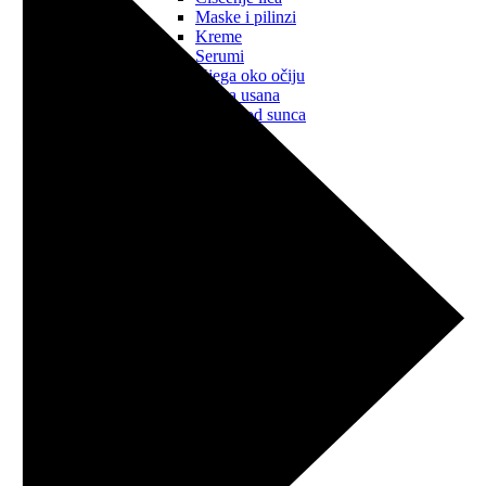
Maske i pilinzi
Kreme
Serumi
Njega oko očiju
Njega usana
Zaštita od sunca
Tijelo
Svi proizvodi
Gelovi za tuširanje
Kreme i losioni
Sapuni za ruke
Posebna njega
Intimna njega
Njega ruku
Dezodoransi
Mirisne vodice
Zaštita od sunca
Kosa
Svi proizvodi
Šamponi
Regeneratori
Maske
Ulja i serumi