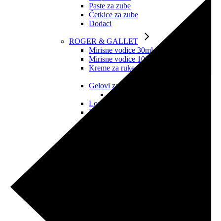
Paste za zube
Četkice za zube
Dodaci
ROGER & GALLET
Mirisne vodice 30ml
Mirisne vodice 100ml
Kreme za ruke
Gelovi za tuširanje
Svi proizvodi
Losioni za tijelo
Mirisni sapuni
Balzami za usne
Dezodoransi
Setovi
Cologne Twist (muška linija)
TWEEZERMAN
Svi proizvodi
Dodaci za ljepotu
Pincete s kosim vrhom
Mini pincete s kosim vrhom
Pincete sa špičastim vrhom
Setovi za obrve