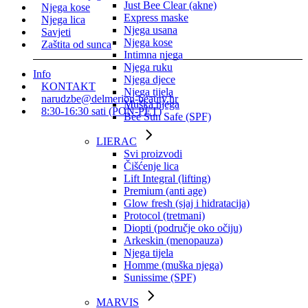
Just Bee Clear (akne)
Njega kose
Express maske
Njega lica
Njega usana
Savjeti
Njega kose
Zaštita od sunca
Intimna njega
Njega ruku
Info
Njega djece
KONTAKT
Njega tijela
narudzbe@delmerion-beauty.hr
Muška njega
8:30-16:30 sati (PON-PET)
Bee Sun Safe (SPF)
LIERAC
Svi proizvodi
Čišćenje lica
Lift Integral (lifting)
Premium (anti age)
Glow fresh (sjaj i hidratacija)
Protocol (tretmani)
Diopti (područje oko očiju)
Arkeskin (menopauza)
Njega tijela
Homme (muška njega)
Sunissime (SPF)
MARVIS