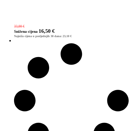
33,00
€
16,50
€
Snižena
cijena
Najniža cijena u posljednjih 30 dana:
23,10
€