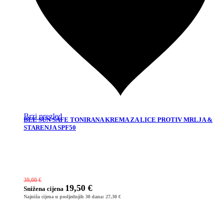
Brzi pregled
BEE SUN SAFE TONIRANA KREMA ZA LICE PROTIV MRLJA &
STARENJA SPF50
39,00
€
19,50
€
Snižena
cijena
Najniža cijena u posljednjih 30 dana:
27,30
€