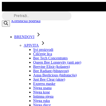
Skip
to
the
Besplatna dostava putem BOXNOW
Products
content
search
Korisnička podrška
BRENDOVI
APIVITA
Svi proizvodi
Čišćenje lica
Bee Tech Concentrates
Queen Bee Longevity (anti age)
Beevine Elixir (kolagen)
Bee Radiant (blistavost)
Aqua Beelicious (hidratacija)
Just Bee Clear (akne)
Express maske
Njega usana
Njega kose
Intimna njega
Njega ruku
Njega djece