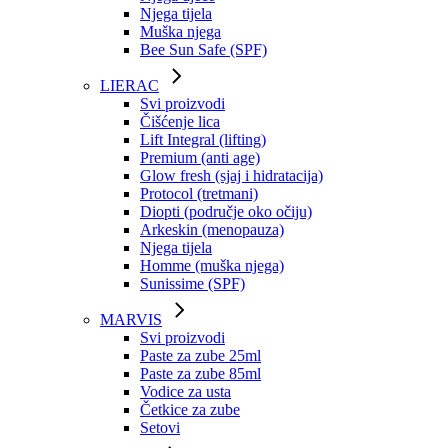
Njega tijela
Muška njega
Bee Sun Safe (SPF)
LIERAC
Svi proizvodi
Čišćenje lica
Lift Integral (lifting)
Premium (anti age)
Glow fresh (sjaj i hidratacija)
Protocol (tretmani)
Diopti (područje oko očiju)
Arkeskin (menopauza)
Njega tijela
Homme (muška njega)
Sunissime (SPF)
MARVIS
Svi proizvodi
Paste za zube 25ml
Paste za zube 85ml
Vodice za usta
Četkice za zube
Setovi