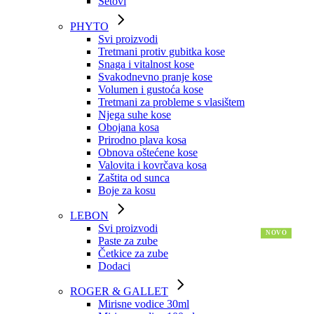
Setovi
PHYTO
Svi proizvodi
Tretmani protiv gubitka kose
Snaga i vitalnost kose
Svakodnevno pranje kose
Volumen i gustoća kose
Tretmani za probleme s vlasištem
Njega suhe kose
Obojana kosa
Prirodno plava kosa
Obnova oštećene kose
Valovita i kovrčava kosa
Zaštita od sunca
Boje za kosu
LEBON
Svi proizvodi
Paste za zube
Četkice za zube
Dodaci
ROGER & GALLET
Mirisne vodice 30ml