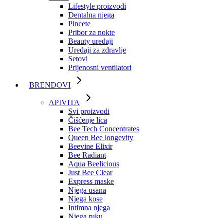
Lifestyle proizvodi
Dentalna njega
Pincete
Pribor za nokte
Beauty uređaji
Uređaji za zdravlje
Setovi
Prijenosni ventilatori
BRENDOVI
APIVITA
Svi proizvodi
Čišćenje lica
Bee Tech Concentrates
Queen Bee longevity
Beevine Elixir
Bee Radiant
Aqua Beelicious
Just Bee Clear
Express maske
Njega usana
Njega kose
Intimna njega
Njega ruku