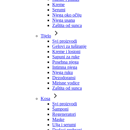
Kreme
Serumi
Njega oko očiju
Njega usana
Zaštita od sunca
Tijelo
Svi proizvodi
Gelovi za tuširanje
Kreme i losioni
Sapuni za ruke
Posebna njega
Intimna njega
Njega ruku
Dezodoransi
Mirisne vodice
Zaštita od sunca
Kosa
Svi proizvodi
Šamponi
Regeneratori
Maske
Ulja i serumi
Dodaci prehrani