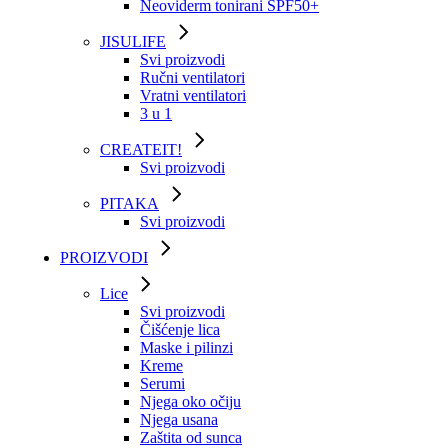
Neoviderm tonirani SPF50+
JISULIFE
Svi proizvodi
Ručni ventilatori
Vratni ventilatori
3 u 1
CREATEIT!
Svi proizvodi
PITAKA
Svi proizvodi
PROIZVODI
Lice
Svi proizvodi
Čišćenje lica
Maske i pilinzi
Kreme
Serumi
Njega oko očiju
Njega usana
Zaštita od sunca