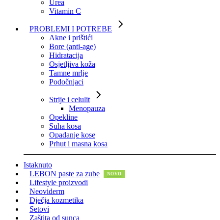
Urea
Vitamin C
PROBLEMI I POTREBE
Akne i prištići
Bore (anti-age)
Hidratacija
Osjetljiva koža
Tamne mrlje
Podočnjaci
Strije i celulit
Menopauza
Opekline
Suha kosa
Opadanje kose
Prhut i masna kosa
Istaknuto
LEBON paste za zube
Lifestyle proizvodi
Neoviderm
Dječja kozmetika
Setovi
Zaštita od sunca