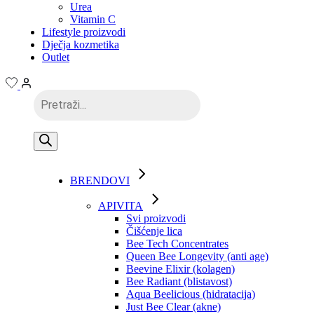
Urea
Vitamin C
Lifestyle proizvodi
Dječja kozmetika
Outlet
Products
search
BRENDOVI
APIVITA
Svi proizvodi
Čišćenje lica
Bee Tech Concentrates
Queen Bee Longevity (anti age)
Beevine Elixir (kolagen)
Bee Radiant (blistavost)
Aqua Beelicious (hidratacija)
Just Bee Clear (akne)