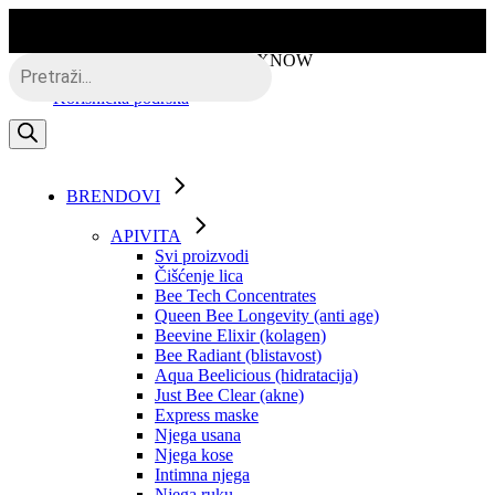
Skip
to
the
Besplatna dostava putem BOXNOW
Products
content
search
Korisnička podrška
BRENDOVI
APIVITA
Svi proizvodi
Čišćenje lica
Bee Tech Concentrates
Queen Bee Longevity (anti age)
Beevine Elixir (kolagen)
Bee Radiant (blistavost)
Aqua Beelicious (hidratacija)
Just Bee Clear (akne)
Express maske
Njega usana
Njega kose
Intimna njega
Njega ruku