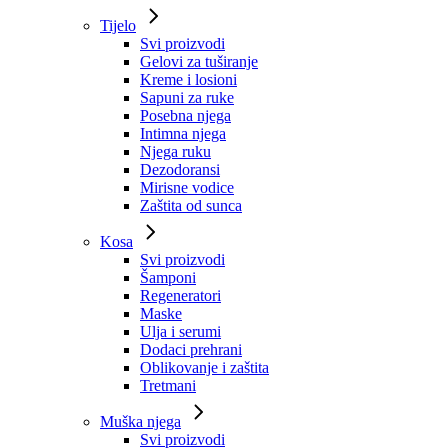
Tijelo
Svi proizvodi
Gelovi za tuširanje
Kreme i losioni
Sapuni za ruke
Posebna njega
Intimna njega
Njega ruku
Dezodoransi
Mirisne vodice
Zaštita od sunca
Kosa
Svi proizvodi
Šamponi
Regeneratori
Maske
Ulja i serumi
Dodaci prehrani
Oblikovanje i zaštita
Tretmani
Muška njega
Svi proizvodi