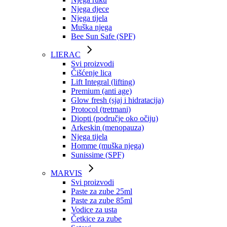
Njega djece
Njega tijela
Muška njega
Bee Sun Safe (SPF)
LIERAC
Svi proizvodi
Čišćenje lica
Lift Integral (lifting)
Premium (anti age)
Glow fresh (sjaj i hidratacija)
Protocol (tretmani)
Diopti (područje oko očiju)
Arkeskin (menopauza)
Njega tijela
Homme (muška njega)
Sunissime (SPF)
MARVIS
Svi proizvodi
Paste za zube 25ml
Paste za zube 85ml
Vodice za usta
Četkice za zube