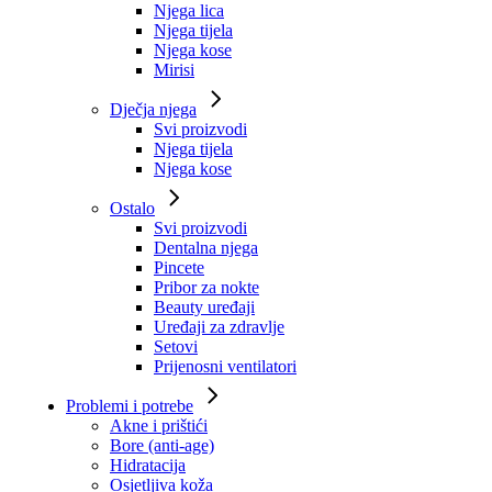
Njega lica
Njega tijela
Njega kose
Mirisi
Dječja njega
Svi proizvodi
Njega tijela
Njega kose
Ostalo
Svi proizvodi
Dentalna njega
Pincete
Pribor za nokte
Beauty uređaji
Uređaji za zdravlje
Setovi
Prijenosni ventilatori
Problemi i potrebe
Akne i prištići
Bore (anti-age)
Hidratacija
Osjetljiva koža