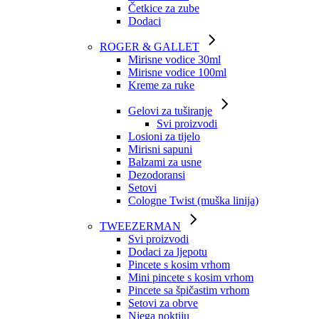
Četkice za zube
Dodaci
ROGER & GALLET
Mirisne vodice 30ml
Mirisne vodice 100ml
Kreme za ruke
Gelovi za tuširanje
Svi proizvodi
Losioni za tijelo
Mirisni sapuni
Balzami za usne
Dezodoransi
Setovi
Cologne Twist (muška linija)
TWEEZERMAN
Svi proizvodi
Dodaci za ljepotu
Pincete s kosim vrhom
Mini pincete s kosim vrhom
Pincete sa špičastim vrhom
Setovi za obrve
Njega noktiju