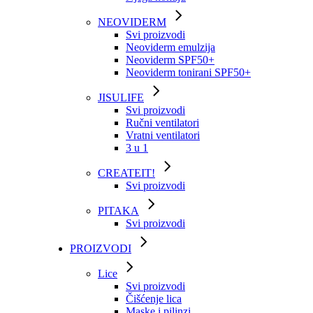
NEOVIDERM
Svi proizvodi
Neoviderm emulzija
Neoviderm SPF50+
Neoviderm tonirani SPF50+
JISULIFE
Svi proizvodi
Ručni ventilatori
Vratni ventilatori
3 u 1
CREATEIT!
Svi proizvodi
PITAKA
Svi proizvodi
PROIZVODI
Lice
Svi proizvodi
Čišćenje lica
Maske i pilinzi