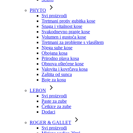
PHYTO
Svi proizvodi
Tretmani protiv gubitka kose
Snaga i vitalnost kose
Svakodnevno pranje kose
Volumen i gustoća kose
Tretmani za probleme s vlasištem
Njega suhe kose
Obojana kosa
Prirodno plava kosa
Obnova oštećene kose
Valovita i kovrčava kosa
Zaštita od sunca
Boje za kosu
LEBON
Svi proizvodi
Paste za zube
Četkice za zube
Dodaci
ROGER & GALLET
Şvi proizvodi