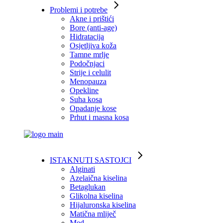
Problemi i potrebe
Akne i prištići
Bore (anti-age)
Hidratacija
Osjetljiva koža
Tamne mrlje
Podočnjaci
Strije i celulit
Menopauza
Opekline
Suha kosa
Opadanje kose
Prhut i masna kosa
ISTAKNUTI SASTOJCI
Alginati
Azelaična kiselina
Betaglukan
Glikolna kiselina
Hijaluronska kiselina
Matična mliječ
Med