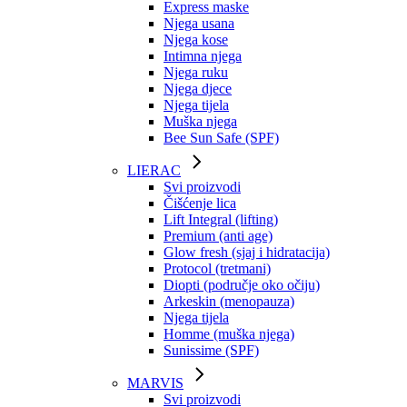
Express maske
Njega usana
Njega kose
Intimna njega
Njega ruku
Njega djece
Njega tijela
Muška njega
Bee Sun Safe (SPF)
LIERAC
Svi proizvodi
Čišćenje lica
Lift Integral (lifting)
Premium (anti age)
Glow fresh (sjaj i hidratacija)
Protocol (tretmani)
Diopti (područje oko očiju)
Arkeskin (menopauza)
Njega tijela
Homme (muška njega)
Sunissime (SPF)
MARVIS
Svi proizvodi