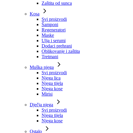
Zaštita od sunca
Kosa
Svi proizvodi
Šamponi
Regeneratori
Maske
Ulja i serumi
Dodaci prehrani
Oblikovanje i zaštita
Tretmani
Muška njega
Svi proizvodi
Njega lica
Njega tijela
Njega kose
Mirisi
Dječja njega
Svi proizvodi
Njega tijela
Njega kose
Ostalo