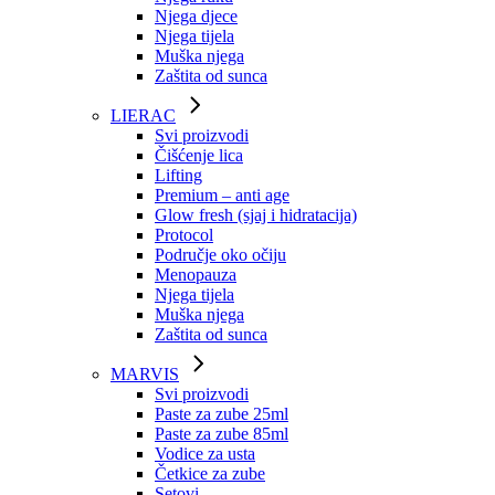
Njega djece
Njega tijela
Muška njega
Zaštita od sunca
LIERAC
Svi proizvodi
Čišćenje lica
Lifting
Premium – anti age
Glow fresh (sjaj i hidratacija)
Protocol
Područje oko očiju
Menopauza
Njega tijela
Muška njega
Zaštita od sunca
MARVIS
Svi proizvodi
Paste za zube 25ml
Paste za zube 85ml
Vodice za usta
Četkice za zube
Setovi