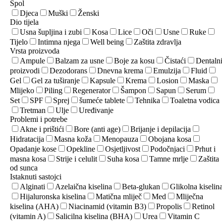
Spol
Djeca
Muški
Ženski
Dio tijela
Usna šupljina i zubi
Kosa
Lice
Oči
Usne
Ruke
Tijelo
Intimna njega
Well being
Zaštita zdravlja
Vrsta proizvoda
Ampule
Balzam za usne
Boje za kosu
Čistaći
Dentaln
proizvodi
Dezodorans
Dnevna krema
Emulzija
Fluid
Gel
Gel za tuširanje
Kapsule
Krema
Losion
Maska
Mlijeko
Piling
Regenerator
Šampon
Sapun
Serum
Set
SPF
Sprej
šumeće tablete
Tehnika
Toaletna vodica
Tretman
Ulje
Uređivanje
Problemi i potrebe
Akne i prištići
Bore (anti age)
Brijanje i depilacija
Hidratacija
Masna koža
Menopauza
Obojana kosa
Opadanje kose
Opekline
Osjetljivost
Podočnjaci
Prhut i
masna kosa
Strije i celulit
Suha kosa
Tamne mrlje
Zaštita
od sunca
Istaknuti sastojci
Alginati
Azelaična kiselina
Beta-glukan
Glikolna kiselin
Hijaluronska kiselina
Matična mliječ
Med
Mliječna
kiselina (AHA)
Niacinamid (vitamin B3)
Propolis
Retinol
(vitamin A)
Salicilna kiselina (BHA)
Urea
Vitamin C