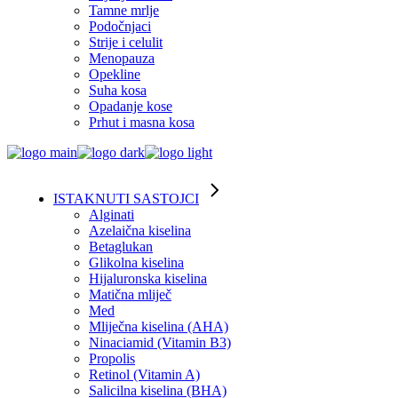
Tamne mrlje
Podočnjaci
Strije i celulit
Menopauza
Opekline
Suha kosa
Opadanje kose
Prhut i masna kosa
ISTAKNUTI SASTOJCI
Alginati
Azelaična kiselina
Betaglukan
Glikolna kiselina
Hijaluronska kiselina
Matična mliječ
Med
Mliječna kiselina (AHA)
Ninaciamid (Vitamin B3)
Propolis
Retinol (Vitamin A)
Salicilna kiselina (BHA)