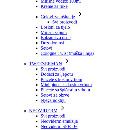
Mirisne vodice 100ml
Kreme za ruke
Gelovi za tuširanje
Svi proizvodi
Losioni za tijelo
Mirisni sapuni
Balzami za usne
Dezodoransi
Setovi
Cologne Twist (muška linija)
TWEEZERMAN
Svi proizvodi
Dodaci za ljepotu
Pincete s kosim vrhom
Mini pincete s kosim vrhom
Pincete sa špičastim vrhom
Setovi za obrve
Njega noktiju
NEOVIDERM
Svi proizvodi
Neoviderm emulzija
Neoviderm SPF50+