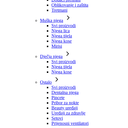
Oblikovanje i zaštita
Tretmani
Muška njega
Svi proizvodi
Njega lica
Njega tijela
Njega kose
Mirisi
Dječja njega
Svi proizvodi
Njega tijela
Njega kose
Ostalo
Svi proizvodi
Dentalna njega
Pincete
Pribor za nokte
Beauty uređaji
Uređaji za zdravlje
Setovi
Prijenosni ventilatori