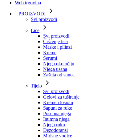
Web trgovina
PROIZVODI
Svi proizvodi
Lice
Svi proizvodi
Čišćenje lica
Maske i pilinzi
Kreme
Serumi
Njega oko očiju
Njega usana
Zaštita od sunca
Tijelo
Svi proizvodi
Gelovi za tuširanje
Kreme i losioni
Sapuni za ruke
Posebna njega
Intimna njega
Njega ruku
Dezodoransi
Mirisne vodice