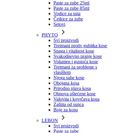
Paste za zube 25ml
Paste za zube 85ml
Vodice za usta
Četkice za zube
Setovi
PHYTO
Svi proizvodi
Tretmani protiv gubitka kose
Snaga i vitalnost kose
Svakodnevno pranje kose
Volumen i gustoća kose
Tretmani za probleme s
vlasištem
Njega suhe kose
Obojana kosa
Prirodno plava kosa
Obnova oštećene kose
Valovita i kovrčava kosa
Zaštita od sunca
Boje za kosu
LEBON
Svi proizvodi
Paste za zube