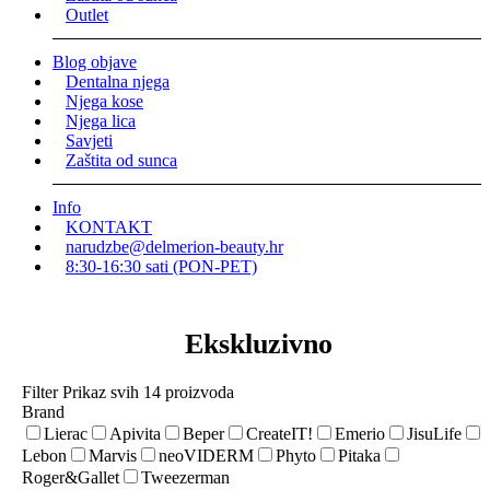
Outlet
Blog objave
Dentalna njega
Njega kose
Njega lica
Savjeti
Zaštita od sunca
Info
KONTAKT
narudzbe@delmerion-beauty.hr
8:30-16:30 sati (PON-PET)
Ekskluzivno
Filter
Prikaz svih 14 proizvoda
Brand
Lierac
Apivita
Beper
CreateIT!
Emerio
JisuLife
Lebon
Marvis
neoVIDERM
Phyto
Pitaka
Roger&Gallet
Tweezerman