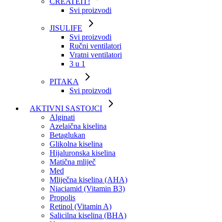
CREATEIT!
Svi proizvodi
JISULIFE
Svi proizvodi
Ručni ventilatori
Vratni ventilatori
3 u 1
PITAKA
Svi proizvodi
AKTIVNI SASTOJCI
Alginati
Azelaična kiselina
Betaglukan
Glikolna kiselina
Hijaluronska kiselina
Matična mliječ
Med
Mliječna kiselina (AHA)
Niaciamid (Vitamin B3)
Propolis
Retinol (Vitamin A)
Salicilna kiselina (BHA)