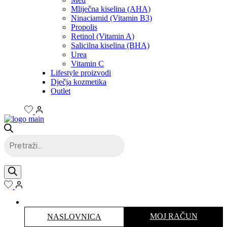
Mliječna kiselina (AHA)
Ninaciamid (Vitamin B3)
Propolis
Retinol (Vitamin A)
Salicilna kiselina (BHA)
Urea
Vitamin C
Lifestyle proizvodi
Dječja kozmetika
Outlet
Products
search
MOJ RAČUN
NASLOVNICA