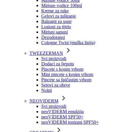
Mirisne vodice 30ml
Mirisne vodice 100ml
Kreme za ruke
Gelovi za tuširanje
Balzami za usne
Losioni za tijelo
Mirisni sapuni
Dezodoransi
Cologne Twist (muška linija)
TWEEZERMAN
Svi proizvodi
Dodaci za ljepotu
Pincete s kosim vrhom
Mini pincete s kosim vrhom
Pincete sa špičastim vrhom
Setovi za obrve
Nokti
NEOVIDERM
Svi proizvodi
neoVIDERM emulzija
neoVIDERM SPF50+
neoVIDERM tonirani SPF50+