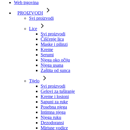
Web trgovina
PROIZVODI
Svi proizvodi
Lice
Svi proizvodi
Čišćenje lica
Maske i pilinzi
Kreme
Serumi
Njega oko očiju
Njega usana
Zaštita od sunca
Tijelo
Svi proizvodi
Gelovi za tuširanje
Kreme i losioni
Sapuni za ruke
Posebna njega
Intimna njega
Njega ruku
Dezodoransi
Mirisne vodice