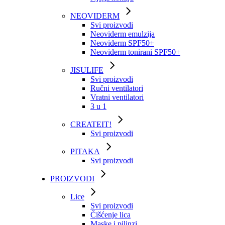
NEOVIDERM
Svi proizvodi
Neoviderm emulzija
Neoviderm SPF50+
Neoviderm tonirani SPF50+
JISULIFE
Svi proizvodi
Ručni ventilatori
Vratni ventilatori
3 u 1
CREATEIT!
Svi proizvodi
PITAKA
Svi proizvodi
PROIZVODI
Lice
Svi proizvodi
Čišćenje lica
Maske i pilinzi