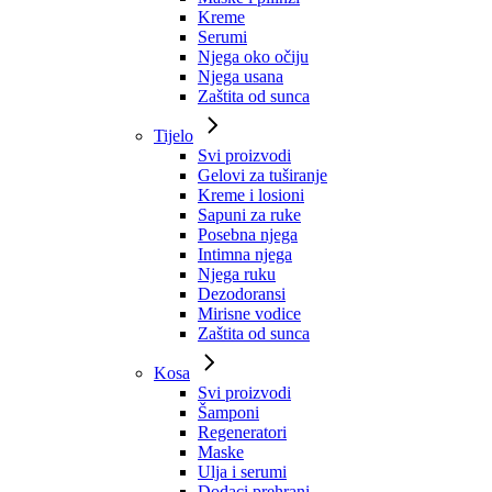
Kreme
Serumi
Njega oko očiju
Njega usana
Zaštita od sunca
Tijelo
Svi proizvodi
Gelovi za tuširanje
Kreme i losioni
Sapuni za ruke
Posebna njega
Intimna njega
Njega ruku
Dezodoransi
Mirisne vodice
Zaštita od sunca
Kosa
Svi proizvodi
Šamponi
Regeneratori
Maske
Ulja i serumi
Dodaci prehrani