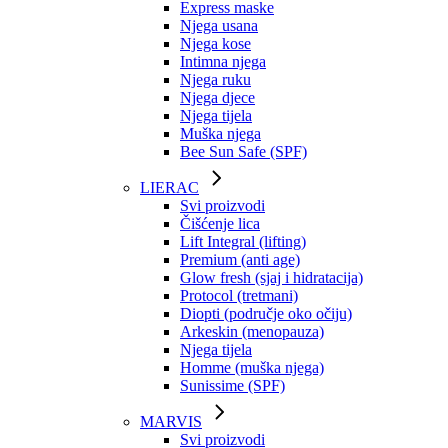
Express maske
Njega usana
Njega kose
Intimna njega
Njega ruku
Njega djece
Njega tijela
Muška njega
Bee Sun Safe (SPF)
LIERAC
Svi proizvodi
Čišćenje lica
Lift Integral (lifting)
Premium (anti age)
Glow fresh (sjaj i hidratacija)
Protocol (tretmani)
Diopti (područje oko očiju)
Arkeskin (menopauza)
Njega tijela
Homme (muška njega)
Sunissime (SPF)
MARVIS
Svi proizvodi