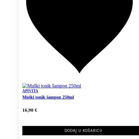
APIVITA
Muški tonik šampon 250ml
16,90
€
DODAJ U KOŠARICU