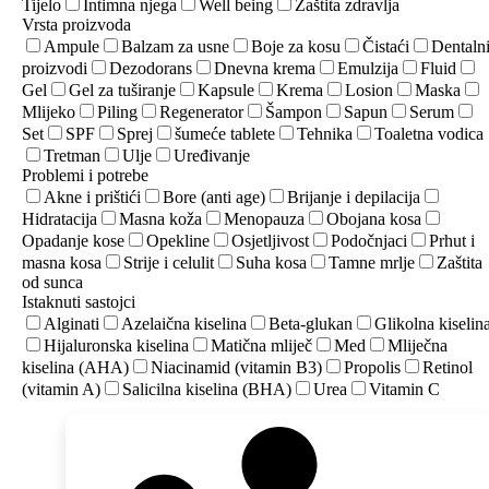
Tijelo
Intimna njega
Well being
Zaštita zdravlja
Vrsta proizvoda
Ampule
Balzam za usne
Boje za kosu
Čistaći
Dentaln
proizvodi
Dezodorans
Dnevna krema
Emulzija
Fluid
Gel
Gel za tuširanje
Kapsule
Krema
Losion
Maska
Mlijeko
Piling
Regenerator
Šampon
Sapun
Serum
Set
SPF
Sprej
šumeće tablete
Tehnika
Toaletna vodica
Tretman
Ulje
Uređivanje
Problemi i potrebe
Akne i prištići
Bore (anti age)
Brijanje i depilacija
Hidratacija
Masna koža
Menopauza
Obojana kosa
Opadanje kose
Opekline
Osjetljivost
Podočnjaci
Prhut i
masna kosa
Strije i celulit
Suha kosa
Tamne mrlje
Zaštita
od sunca
Istaknuti sastojci
Alginati
Azelaična kiselina
Beta-glukan
Glikolna kiselin
Hijaluronska kiselina
Matična mliječ
Med
Mliječna
kiselina (AHA)
Niacinamid (vitamin B3)
Propolis
Retinol
(vitamin A)
Salicilna kiselina (BHA)
Urea
Vitamin C