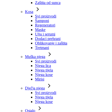
Zaštita od sunca
Kosa
Svi proizvodi
Šamponi
Regeneratori
Maske
Ulja i serumi
Dodaci prehrani
Oblikovanje i zaštita
Tretmani
Muška njega
Svi proizvodi
Njega lica
Njega tijela
Njega kose
Mirisi
Dječja njega
Svi proizvodi
Njega tijela
Njega kose
Ostalo