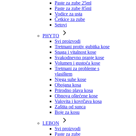
Paste za zube 25ml
Paste za zube 85ml
Vodice za usta
Četkice za zube
Setovi
PHYTO
Svi proizvodi
Tretmani protiv gubitka kose
Snaga i vitalnost kose
Svakodnevno pranje kose
Volumen i gustoća kose
Tretmani za probleme s
vlasištem
Njega suhe kose
Obojana kosa
Prirodno plava kosa
Obnova oštećene kose
Valovita i kovrčava kosa
Zaštita od sunca
Boje za kosu
LEBON
Svi proizvodi
Paste za zube