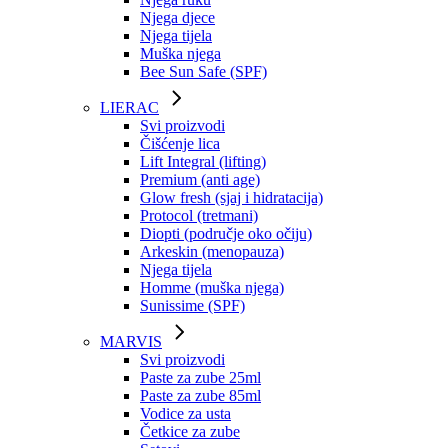
Njega djece
Njega tijela
Muška njega
Bee Sun Safe (SPF)
LIERAC
Svi proizvodi
Čišćenje lica
Lift Integral (lifting)
Premium (anti age)
Glow fresh (sjaj i hidratacija)
Protocol (tretmani)
Diopti (područje oko očiju)
Arkeskin (menopauza)
Njega tijela
Homme (muška njega)
Sunissime (SPF)
MARVIS
Svi proizvodi
Paste za zube 25ml
Paste za zube 85ml
Vodice za usta
Četkice za zube