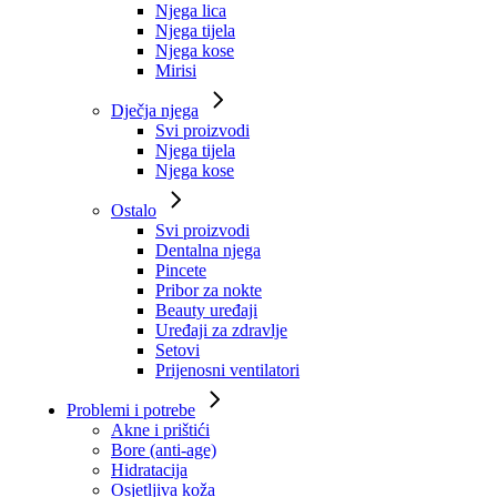
Njega lica
Njega tijela
Njega kose
Mirisi
Dječja njega
Svi proizvodi
Njega tijela
Njega kose
Ostalo
Svi proizvodi
Dentalna njega
Pincete
Pribor za nokte
Beauty uređaji
Uređaji za zdravlje
Setovi
Prijenosni ventilatori
Problemi i potrebe
Akne i prištići
Bore (anti-age)
Hidratacija
Osjetljiva koža