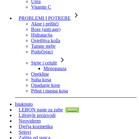
Urea
Vitamin C
PROBLEMI I POTREBE
Akne i prištići
Bore (anti-age)
Hidratacija
Osjetljiva koža
Tamne mrlje
Podočnjaci
Strije i celulit
Menopauza
Opekline
Suha kosa
Opadanje kose
Prhut i masna kosa
Istaknuto
LEBON paste za zube
Lifestyle proizvodi
Neoviderm
Dječja kozmetika
Setovi
Zaštita od sunca