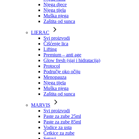
Njega djece
Njega tijela
Muška njega
Zaštita od sunca
LIERAC
Svi proizvodi
Čišćenje lica
Lifting
Premium – anti age
Glow fresh (sjaj i hidratacija)
Protocol
Područje oko očiju
Menopauza
Njega tijela
Muška njega
Zaštita od sunca
MARVIS
Svi proizvodi
Paste za zube 25ml
Paste za zube 85ml
Vodice za usta
Četkice za zube
Setovi