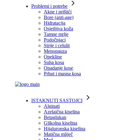
Problemi i potrebe
Akne i prištići
Bore (anti-age)
Hidratacija
Osjetljiva koža
Tamne mrlje
Podočnjaci
Strije i celulit
Menopauza
Opekline
Suha kosa
Opadanje kose
Prhut i masna kosa
ISTAKNUTI SASTOJCI
Alginati
Azelaična kiselina
Betaglukan
Glikolna kiselina
Hijaluronska kiselina
Matična mliječ
Med