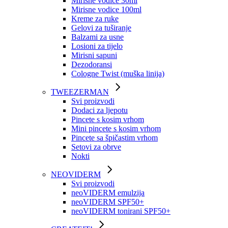
Mirisne vodice 30ml
Mirisne vodice 100ml
Kreme za ruke
Gelovi za tuširanje
Balzami za usne
Losioni za tijelo
Mirisni sapuni
Dezodoransi
Cologne Twist (muška linija)
TWEEZERMAN
Svi proizvodi
Dodaci za ljepotu
Pincete s kosim vrhom
Mini pincete s kosim vrhom
Pincete sa špičastim vrhom
Setovi za obrve
Nokti
NEOVIDERM
Svi proizvodi
neoVIDERM emulzija
neoVIDERM SPF50+
neoVIDERM tonirani SPF50+