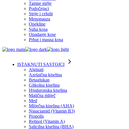
Tamne mrlje
Podočnjaci
Strije i celulit
Menopauza
Opekline
Suha kosa
Opadanje kose
Prhut i masna kosa
ISTAKNUTI SASTOJCI
Alginati
Azelaična kiselina
Betaglukan
Glikolna kiselina
Hijaluronska kiselina
Matična mliječ
Med
Mliječna kiselina (AHA)
Ninaciamid (Vitamin B3)
Propolis
Retinol (Vitamin A)
Salicilna kiselina (BHA)