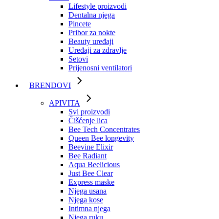
Lifestyle proizvodi
Dentalna njega
Pincete
Pribor za nokte
Beauty uređaji
Uređaji za zdravlje
Setovi
Prijenosni ventilatori
BRENDOVI
APIVITA
Svi proizvodi
Čišćenje lica
Bee Tech Concentrates
Queen Bee longevity
Beevine Elixir
Bee Radiant
Aqua Beelicious
Just Bee Clear
Express maske
Njega usana
Njega kose
Intimna njega
Njega ruku