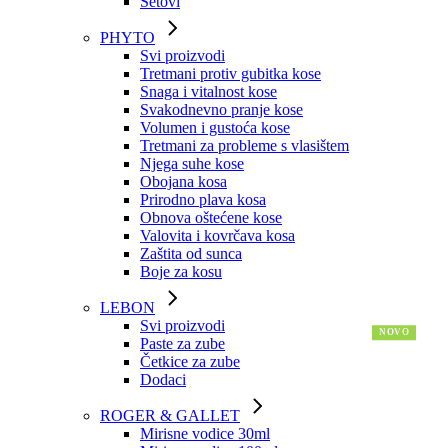
Setovi
PHYTO
Svi proizvodi
Tretmani protiv gubitka kose
Snaga i vitalnost kose
Svakodnevno pranje kose
Volumen i gustoća kose
Tretmani za probleme s vlasištem
Njega suhe kose
Obojana kosa
Prirodno plava kosa
Obnova oštećene kose
Valovita i kovrčava kosa
Zaštita od sunca
Boje za kosu
LEBON
Svi proizvodi
Paste za zube
Četkice za zube
Dodaci
ROGER & GALLET
Mirisne vodice 30ml