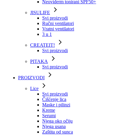
Neoviderm tonirani SPF50+
JISULIFE
Svi proizvodi
Ručni ventilatori
Vratni ventilatori
3 u 1
CREATEIT!
Svi proizvodi
PITAKA
Svi proizvodi
PROIZVODI
Lice
Svi proizvodi
Čišćenje lica
Maske i pilinzi
Kreme
Serumi
Njega oko očiju
Njega usana
Zaštita od sunca