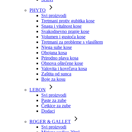
PHYTO
Svi proizvodi
Tretmani protiv gubitka kose
Snaga i vitalnost kose
Svakodnevno pranje kose
Volumen i gustoća kose
Tretmani za probleme s vlasištem
Njega suhe kose
Obojana kosa
Prirodno plava kosa
Obnova oštećene kose
Valovita i kovrčava kosa
Zaštita od sunca
Boje za kosu
LEBON
Svi proizvodi
Paste za zube
Četkice za zube
Dodaci
ROGER & GALLET
Şvi proizvodi