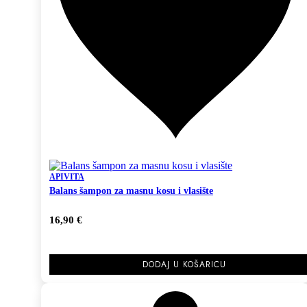
APIVITA
Balans šampon za masnu kosu i vlasište
16,90
€
DODAJ U KOŠARICU