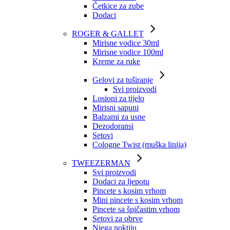
Četkice za zube
Dodaci
ROGER & GALLET
Mirisne vodice 30ml
Mirisne vodice 100ml
Kreme za ruke
Gelovi za tuširanje
Svi proizvodi
Losioni za tijelo
Mirisni sapuni
Balzami za usne
Dezodoransi
Setovi
Cologne Twist (muška linija)
TWEEZERMAN
Svi proizvodi
Dodaci za ljepotu
Pincete s kosim vrhom
Mini pincete s kosim vrhom
Pincete sa špičastim vrhom
Setovi za obrve
Njega noktiju