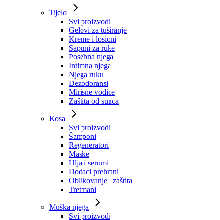
Tijelo
Svi proizvodi
Gelovi za tuširanje
Kreme i losioni
Sapuni za ruke
Posebna njega
Intimna njega
Njega ruku
Dezodoransi
Mirisne vodice
Zaštita od sunca
Kosa
Svi proizvodi
Šamponi
Regeneratori
Maske
Ulja i serumi
Dodaci prehrani
Oblikovanje i zaštita
Tretmani
Muška njega
Svi proizvodi