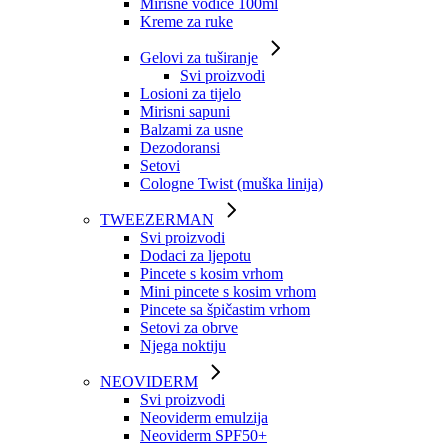
Mirisne vodice 100ml
Kreme za ruke
Gelovi za tuširanje
Svi proizvodi
Losioni za tijelo
Mirisni sapuni
Balzami za usne
Dezodoransi
Setovi
Cologne Twist (muška linija)
TWEEZERMAN
Svi proizvodi
Dodaci za ljepotu
Pincete s kosim vrhom
Mini pincete s kosim vrhom
Pincete sa špičastim vrhom
Setovi za obrve
Njega noktiju
NEOVIDERM
Svi proizvodi
Neoviderm emulzija
Neoviderm SPF50+