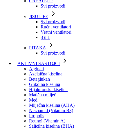
CREATEIT!
Svi proizvodi
JISULIFE
Svi proizvodi
Ručni ventilatori
Vratni ventilatori
3 u 1
PITAKA
Svi proizvodi
AKTIVNI SASTOJCI
Alginati
Azelaična kiselina
Betaglukan
Glikolna kiselina
Hijaluronska kiselina
Matična mliječ
Med
Mliječna kiselina (AHA)
Niaciamid (Vitamin B3)
Propolis
Retinol (Vitamin A)
Salicilna kiselina (BHA)