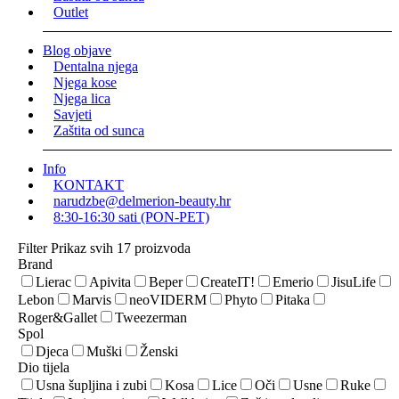
Outlet
Blog objave
Dentalna njega
Njega kose
Njega lica
Savjeti
Zaštita od sunca
Info
KONTAKT
narudzbe@delmerion-beauty.hr
8:30-16:30 sati (PON-PET)
Filter
Prikaz svih 17 proizvoda
Brand
Lierac
Apivita
Beper
CreateIT!
Emerio
JisuLife
Lebon
Marvis
neoVIDERM
Phyto
Pitaka
Roger&Gallet
Tweezerman
Spol
Djeca
Muški
Ženski
Dio tijela
Usna šupljina i zubi
Kosa
Lice
Oči
Usne
Ruke