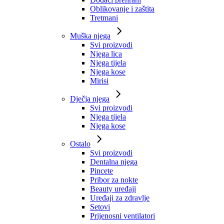
Oblikovanje i zaštita
Tretmani
Muška njega
Svi proizvodi
Njega lica
Njega tijela
Njega kose
Mirisi
Dječja njega
Svi proizvodi
Njega tijela
Njega kose
Ostalo
Svi proizvodi
Dentalna njega
Pincete
Pribor za nokte
Beauty uređaji
Uređaji za zdravlje
Setovi
Prijenosni ventilatori