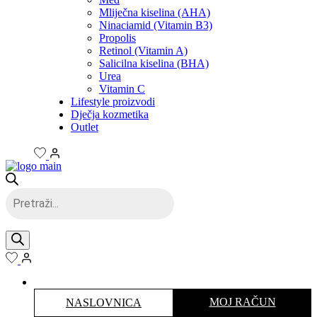
Mliječna kiselina (AHA)
Ninaciamid (Vitamin B3)
Propolis
Retinol (Vitamin A)
Salicilna kiselina (BHA)
Urea
Vitamin C
Lifestyle proizvodi
Dječja kozmetika
Outlet
Products
search
MOJ RAČUN
NASLOVNICA