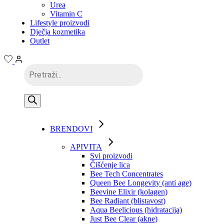
Urea
Vitamin C
Lifestyle proizvodi
Dječja kozmetika
Outlet
Products
search
BRENDOVI
APIVITA
Svi proizvodi
Čišćenje lica
Bee Tech Concentrates
Queen Bee Longevity (anti age)
Beevine Elixir (kolagen)
Bee Radiant (blistavost)
Aqua Beelicious (hidratacija)
Just Bee Clear (akne)