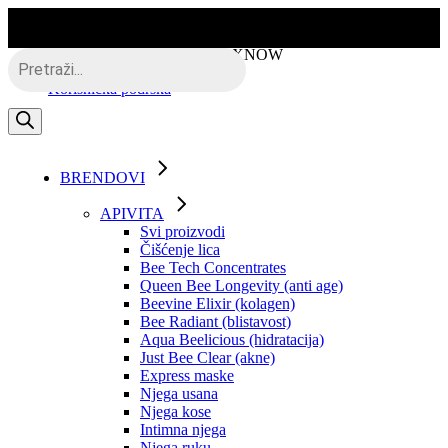
Skip
to
the
Besplatna dostava putem BOXNOW
Products
content
search
Korisnička podrška
BRENDOVI
APIVITA
Svi proizvodi
Čišćenje lica
Bee Tech Concentrates
Queen Bee Longevity (anti age)
Beevine Elixir (kolagen)
Bee Radiant (blistavost)
Aqua Beelicious (hidratacija)
Just Bee Clear (akne)
Express maske
Njega usana
Njega kose
Intimna njega
Njega ruku