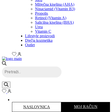
Mliječna kiselina (AHA)
Ninaciamid (Vitamin B3)
Propolis
Retinol (Vitamin A)
Salicilna kiselina (BHA)
Urea
Vitamin C
Lifestyle proizvodi
Dječja kozmetika
Outlet
Products
search
MOJ RAČUN
NASLOVNICA