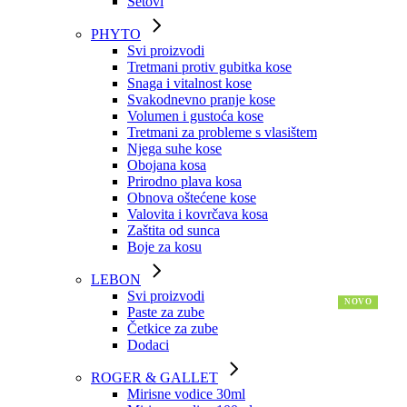
Setovi
PHYTO
Svi proizvodi
Tretmani protiv gubitka kose
Snaga i vitalnost kose
Svakodnevno pranje kose
Volumen i gustoća kose
Tretmani za probleme s vlasištem
Njega suhe kose
Obojana kosa
Prirodno plava kosa
Obnova oštećene kose
Valovita i kovrčava kosa
Zaštita od sunca
Boje za kosu
LEBON
Svi proizvodi
Paste za zube
Četkice za zube
Dodaci
ROGER & GALLET
Mirisne vodice 30ml