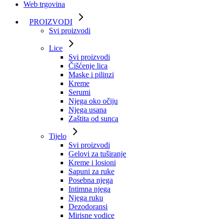
Web trgovina
PROIZVODI
Svi proizvodi
Lice
Svi proizvodi
Čišćenje lica
Maske i pilinzi
Kreme
Serumi
Njega oko očiju
Njega usana
Zaštita od sunca
Tijelo
Svi proizvodi
Gelovi za tuširanje
Kreme i losioni
Sapuni za ruke
Posebna njega
Intimna njega
Njega ruku
Dezodoransi
Mirisne vodice