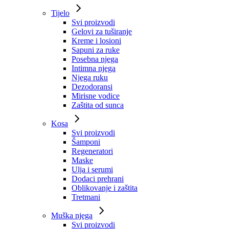
Tijelo
Svi proizvodi
Gelovi za tuširanje
Kreme i losioni
Sapuni za ruke
Posebna njega
Intimna njega
Njega ruku
Dezodoransi
Mirisne vodice
Zaštita od sunca
Kosa
Svi proizvodi
Šamponi
Regeneratori
Maske
Ulja i serumi
Dodaci prehrani
Oblikovanje i zaštita
Tretmani
Muška njega
Svi proizvodi