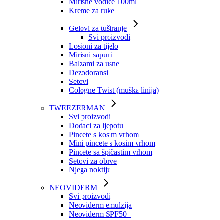
Mirisne vodice 100ml
Kreme za ruke
Gelovi za tuširanje
Svi proizvodi
Losioni za tijelo
Mirisni sapuni
Balzami za usne
Dezodoransi
Setovi
Cologne Twist (muška linija)
TWEEZERMAN
Svi proizvodi
Dodaci za ljepotu
Pincete s kosim vrhom
Mini pincete s kosim vrhom
Pincete sa špičastim vrhom
Setovi za obrve
Njega noktiju
NEOVIDERM
Svi proizvodi
Neoviderm emulzija
Neoviderm SPF50+