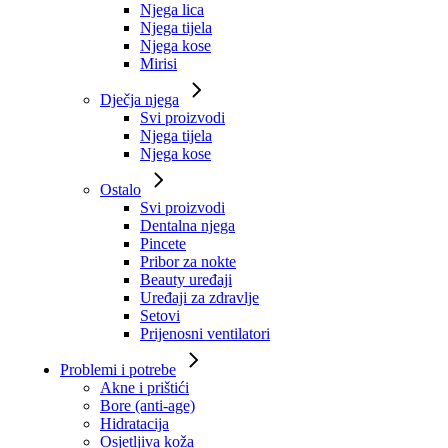
Njega lica
Njega tijela
Njega kose
Mirisi
Dječja njega
Svi proizvodi
Njega tijela
Njega kose
Ostalo
Svi proizvodi
Dentalna njega
Pincete
Pribor za nokte
Beauty uređaji
Uređaji za zdravlje
Setovi
Prijenosni ventilatori
Problemi i potrebe
Akne i prištići
Bore (anti-age)
Hidratacija
Osjetljiva koža