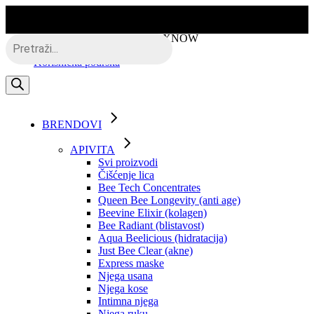
Skip
to
the
Besplatna dostava putem BOXNOW
Products
content
search
Korisnička podrška
BRENDOVI
APIVITA
Svi proizvodi
Čišćenje lica
Bee Tech Concentrates
Queen Bee Longevity (anti age)
Beevine Elixir (kolagen)
Bee Radiant (blistavost)
Aqua Beelicious (hidratacija)
Just Bee Clear (akne)
Express maske
Njega usana
Njega kose
Intimna njega
Njega ruku