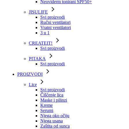
Neoviderm tonirani SPF50+
JISULIFE
Svi proizvodi
Ručni ventilatori
Vratni ventilatori
3 u 1
CREATEIT!
Svi proizvodi
PITAKA
Svi proizvodi
PROIZVODI
Lice
Svi proizvodi
Čišćenje lica
Maske i pilinzi
Kreme
Serumi
Njega oko očiju
Njega usana
Zaštita od sunca