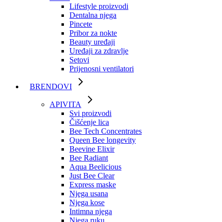
Lifestyle proizvodi
Dentalna njega
Pincete
Pribor za nokte
Beauty uređaji
Uređaji za zdravlje
Setovi
Prijenosni ventilatori
BRENDOVI
APIVITA
Svi proizvodi
Čišćenje lica
Bee Tech Concentrates
Queen Bee longevity
Beevine Elixir
Bee Radiant
Aqua Beelicious
Just Bee Clear
Express maske
Njega usana
Njega kose
Intimna njega
Njega ruku