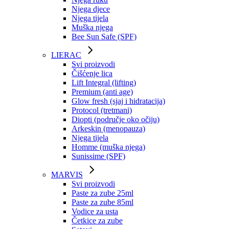
Njega djece
Njega tijela
Muška njega
Bee Sun Safe (SPF)
LIERAC
Svi proizvodi
Čišćenje lica
Lift Integral (lifting)
Premium (anti age)
Glow fresh (sjaj i hidratacija)
Protocol (tretmani)
Diopti (područje oko očiju)
Arkeskin (menopauza)
Njega tijela
Homme (muška njega)
Sunissime (SPF)
MARVIS
Svi proizvodi
Paste za zube 25ml
Paste za zube 85ml
Vodice za usta
Četkice za zube