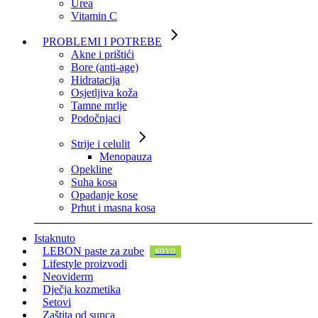
Urea
Vitamin C
PROBLEMI I POTREBE
Akne i prištići
Bore (anti-age)
Hidratacija
Osjetljiva koža
Tamne mrlje
Podočnjaci
Strije i celulit
Menopauza
Opekline
Suha kosa
Opadanje kose
Prhut i masna kosa
Istaknuto
LEBON paste za zube
Lifestyle proizvodi
Neoviderm
Dječja kozmetika
Setovi
Zaštita od sunca