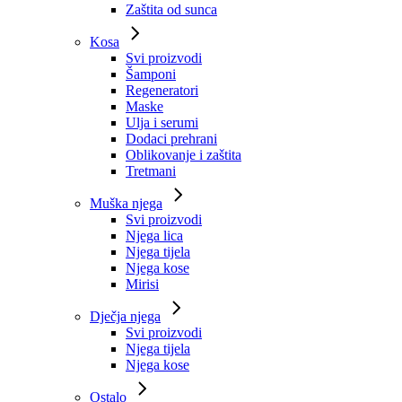
Zaštita od sunca
Kosa
Svi proizvodi
Šamponi
Regeneratori
Maske
Ulja i serumi
Dodaci prehrani
Oblikovanje i zaštita
Tretmani
Muška njega
Svi proizvodi
Njega lica
Njega tijela
Njega kose
Mirisi
Dječja njega
Svi proizvodi
Njega tijela
Njega kose
Ostalo