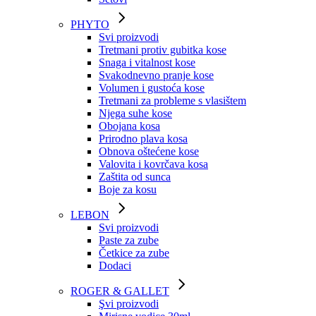
PHYTO
Svi proizvodi
Tretmani protiv gubitka kose
Snaga i vitalnost kose
Svakodnevno pranje kose
Volumen i gustoća kose
Tretmani za probleme s vlasištem
Njega suhe kose
Obojana kosa
Prirodno plava kosa
Obnova oštećene kose
Valovita i kovrčava kosa
Zaštita od sunca
Boje za kosu
LEBON
Svi proizvodi
Paste za zube
Četkice za zube
Dodaci
ROGER & GALLET
Şvi proizvodi