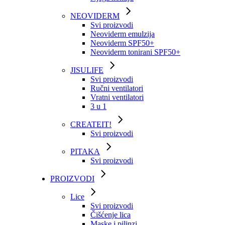
NEOVIDERM
Svi proizvodi
Neoviderm emulzija
Neoviderm SPF50+
Neoviderm tonirani SPF50+
JISULIFE
Svi proizvodi
Ručni ventilatori
Vratni ventilatori
3 u 1
CREATEIT!
Svi proizvodi
PITAKA
Svi proizvodi
PROIZVODI
Lice
Svi proizvodi
Čišćenje lica
Maske i pilinzi