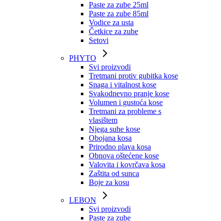
Paste za zube 25ml
Paste za zube 85ml
Vodice za usta
Četkice za zube
Setovi
PHYTO
Svi proizvodi
Tretmani protiv gubitka kose
Snaga i vitalnost kose
Svakodnevno pranje kose
Volumen i gustoća kose
Tretmani za probleme s
vlasištem
Njega suhe kose
Obojana kosa
Prirodno plava kosa
Obnova oštećene kose
Valovita i kovrčava kosa
Zaštita od sunca
Boje za kosu
LEBON
Svi proizvodi
Paste za zube