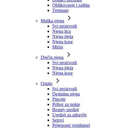
Oblikovanje i zaštita
Tretmani
Muška njega
Svi proizvodi
Njega lica
Njega tijela
Njega kose
Mirisi
Dječja njega
Svi proizvodi
Njega tijela
Njega kose
Ostalo
Svi proizvodi
Dentalna njega
Pincete
Pribor za nokte
Beauty uređaji
Uređaji za zdravlje
Setovi
Prijenosni ventilatori