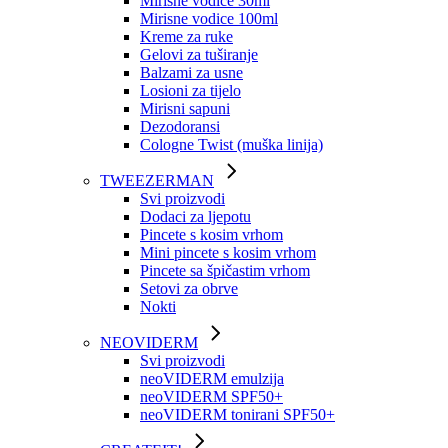
Mirisne vodice 30ml
Mirisne vodice 100ml
Kreme za ruke
Gelovi za tuširanje
Balzami za usne
Losioni za tijelo
Mirisni sapuni
Dezodoransi
Cologne Twist (muška linija)
TWEEZERMAN
Svi proizvodi
Dodaci za ljepotu
Pincete s kosim vrhom
Mini pincete s kosim vrhom
Pincete sa špičastim vrhom
Setovi za obrve
Nokti
NEOVIDERM
Svi proizvodi
neoVIDERM emulzija
neoVIDERM SPF50+
neoVIDERM tonirani SPF50+