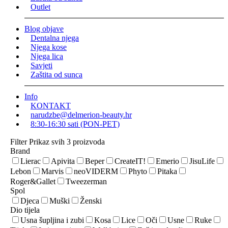
Outlet
Blog objave
Dentalna njega
Njega kose
Njega lica
Savjeti
Zaštita od sunca
Info
KONTAKT
narudzbe@delmerion-beauty.hr
8:30-16:30 sati (PON-PET)
Filter
Prikaz svih 3 proizvoda
Brand
Lierac
Apivita
Beper
CreateIT!
Emerio
JisuLife
Lebon
Marvis
neoVIDERM
Phyto
Pitaka
Roger&Gallet
Tweezerman
Spol
Djeca
Muški
Ženski
Dio tijela
Usna šupljina i zubi
Kosa
Lice
Oči
Usne
Ruke