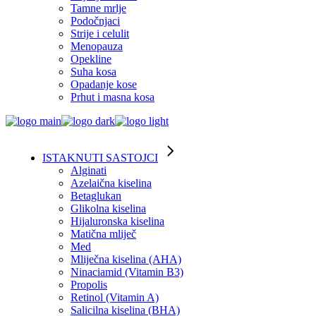
Tamne mrlje
Podočnjaci
Strije i celulit
Menopauza
Opekline
Suha kosa
Opadanje kose
Prhut i masna kosa
ISTAKNUTI SASTOJCI
Alginati
Azelaična kiselina
Betaglukan
Glikolna kiselina
Hijaluronska kiselina
Matična mliječ
Med
Mliječna kiselina (AHA)
Ninaciamid (Vitamin B3)
Propolis
Retinol (Vitamin A)
Salicilna kiselina (BHA)