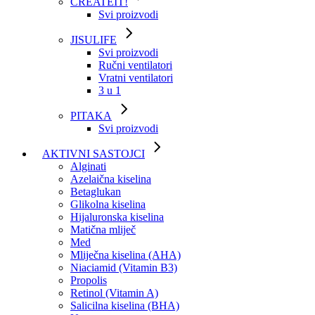
CREATEIT!
Svi proizvodi
JISULIFE
Svi proizvodi
Ručni ventilatori
Vratni ventilatori
3 u 1
PITAKA
Svi proizvodi
AKTIVNI SASTOJCI
Alginati
Azelaična kiselina
Betaglukan
Glikolna kiselina
Hijaluronska kiselina
Matična mliječ
Med
Mliječna kiselina (AHA)
Niaciamid (Vitamin B3)
Propolis
Retinol (Vitamin A)
Salicilna kiselina (BHA)