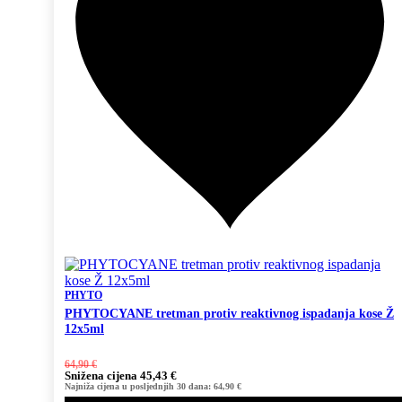
PHYTO
PHYTOCYANE tretman protiv reaktivnog ispadanja kose Ž
12x5ml
64,90
€
Snižena
cijena
45,43
€
Najniža cijena u posljednjih 30 dana:
64,90
€