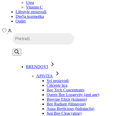
Urea
Vitamin C
Lifestyle proizvodi
Dječja kozmetika
Outlet
Products
search
BRENDOVI
APIVITA
Svi proizvodi
Čišćenje lica
Bee Tech Concentrates
Queen Bee Longevity (anti age)
Beevine Elixir (kolagen)
Bee Radiant (blistavost)
Aqua Beelicious (hidratacija)
Just Bee Clear (akne)