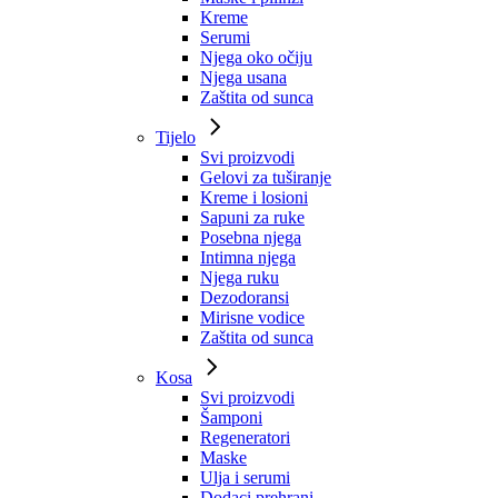
Kreme
Serumi
Njega oko očiju
Njega usana
Zaštita od sunca
Tijelo
Svi proizvodi
Gelovi za tuširanje
Kreme i losioni
Sapuni za ruke
Posebna njega
Intimna njega
Njega ruku
Dezodoransi
Mirisne vodice
Zaštita od sunca
Kosa
Svi proizvodi
Šamponi
Regeneratori
Maske
Ulja i serumi
Dodaci prehrani