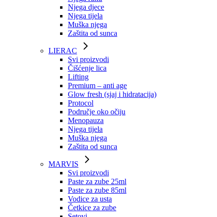
Njega djece
Njega tijela
Muška njega
Zaštita od sunca
LIERAC
Svi proizvodi
Čišćenje lica
Lifting
Premium – anti age
Glow fresh (sjaj i hidratacija)
Protocol
Područje oko očiju
Menopauza
Njega tijela
Muška njega
Zaštita od sunca
MARVIS
Svi proizvodi
Paste za zube 25ml
Paste za zube 85ml
Vodice za usta
Četkice za zube
Setovi