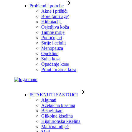
Problemi i potrebe
Akne i prištići
Bore (anti-age)
Hidratacija
Osjetljiva koža
Tamne mrlje
Podočnjaci
Strije i celulit
Menopauza
Opekline
Suha kosa
Opadanje kose
Prhut i masna kosa
ISTAKNUTI SASTOJCI
Alginati
Azelaična kiselina
Betaglukan
Glikolna kiselina
Hijaluronska kiselina
Matična mliječ
Med