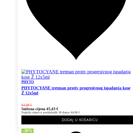
PHYTO
PHYTOCYANE tretman protiv progresivnog ispadanja kose
Ž 12x5ml
64,90
€
Snižena
cijena
45,43
€
Najniža cijena u posljednjih 30 dana:
64,90
€
DODAJ U KOŠARICU
-30%