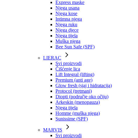
Express maske
Njega usana
Njega kose
Intimna njega
Njega ruku
Njega djece
Njega tijela
Muška njega
Bee Sun Safe (SPF)
LIERAC
Svi proizvodi
Čišćenje lica
Lift Integral (lifting)
Premium (anti age)
Glow fresh (sjaj i hidratacija)
Protocol (tretmani)
Diopti (područje oko očiju)
Arkeskin (menopauza)
Njega tijela
Homme (muška njega)
Sunissime (SPF)
MARVIS
Svi proizvodi