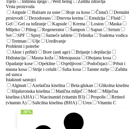
Tijelo
Intimna njega
Well being
Zaštita zdravlja
Vrsta proizvoda
Ampule
Balzam za usne
Boje za kosu
Čistaći
Dentaln
proizvodi
Dezodorans
Dnevna krema
Emulzija
Fluid
Gel
Gel za tuširanje
Kapsule
Krema
Losion
Maska
Mlijeko
Piling
Regenerator
Šampon
Sapun
Serum
Set
SPF
Sprej
šumeće tablete
Tehnika
Toaletna vodica
Tretman
Ulje
Uređivanje
Problemi i potrebe
Akne i prištići
Bore (anti age)
Brijanje i depilacija
Hidratacija
Masna koža
Menopauza
Obojana kosa
Opadanje kose
Opekline
Osjetljivost
Podočnjaci
Prhut i
masna kosa
Strije i celulit
Suha kosa
Tamne mrlje
Zaštita
od sunca
Istaknuti sastojci
Alginati
Azelaična kiselina
Beta-glukan
Glikolna kiselin
Hijaluronska kiselina
Matična mliječ
Med
Mliječna
kiselina (AHA)
Niacinamid (vitamin B3)
Propolis
Retinol
(vitamin A)
Salicilna kiselina (BHA)
Urea
Vitamin C
-30%