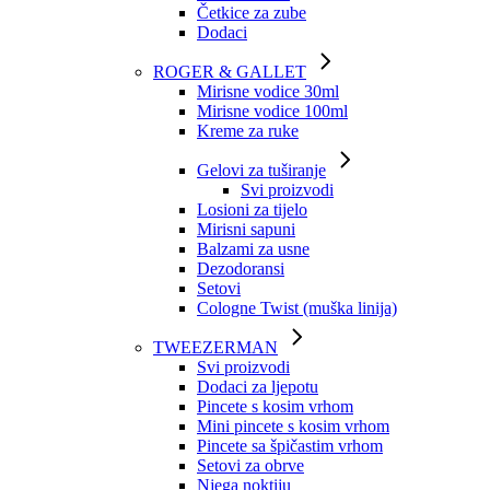
Četkice za zube
Dodaci
ROGER & GALLET
Mirisne vodice 30ml
Mirisne vodice 100ml
Kreme za ruke
Gelovi za tuširanje
Svi proizvodi
Losioni za tijelo
Mirisni sapuni
Balzami za usne
Dezodoransi
Setovi
Cologne Twist (muška linija)
TWEEZERMAN
Svi proizvodi
Dodaci za ljepotu
Pincete s kosim vrhom
Mini pincete s kosim vrhom
Pincete sa špičastim vrhom
Setovi za obrve
Njega noktiju