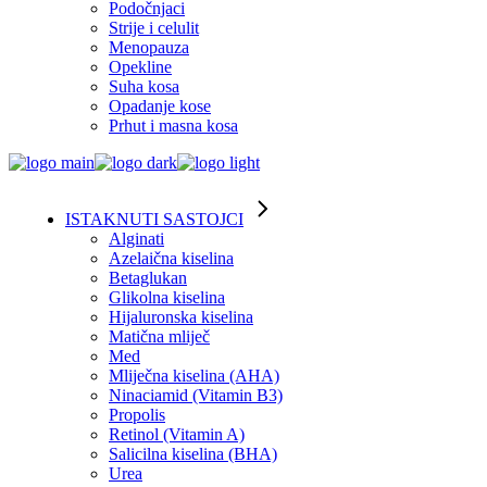
Podočnjaci
Strije i celulit
Menopauza
Opekline
Suha kosa
Opadanje kose
Prhut i masna kosa
ISTAKNUTI SASTOJCI
Alginati
Azelaična kiselina
Betaglukan
Glikolna kiselina
Hijaluronska kiselina
Matična mliječ
Med
Mliječna kiselina (AHA)
Ninaciamid (Vitamin B3)
Propolis
Retinol (Vitamin A)
Salicilna kiselina (BHA)
Urea