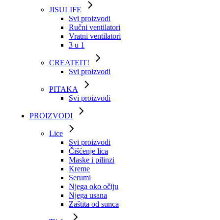
JISULIFE
Svi proizvodi
Ručni ventilatori
Vratni ventilatori
3 u 1
CREATEIT!
Svi proizvodi
PITAKA
Svi proizvodi
PROIZVODI
Lice
Svi proizvodi
Čišćenje lica
Maske i pilinzi
Kreme
Serumi
Njega oko očiju
Njega usana
Zaštita od sunca