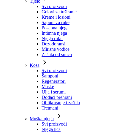
Tijelo
Svi proizvodi
Gelovi za tuširanje
Kreme i losioni
Sapuni za ruke
Posebna njega
Intimna njega
Njega ruku
Dezodoransi
Mirisne vodice
Zaštita od sunca
Kosa
Svi proizvodi
Šamponi
Regeneratori
Maske
Ulja i serumi
Dodaci prehrani
Oblikovanje i zaštita
Tretmani
Muška njega
Svi proizvodi
Njega lica