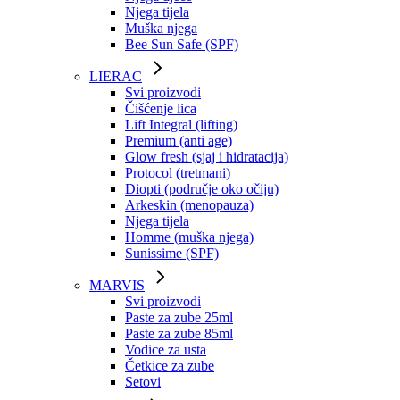
Njega tijela
Muška njega
Bee Sun Safe (SPF)
LIERAC
Svi proizvodi
Čišćenje lica
Lift Integral (lifting)
Premium (anti age)
Glow fresh (sjaj i hidratacija)
Protocol (tretmani)
Diopti (područje oko očiju)
Arkeskin (menopauza)
Njega tijela
Homme (muška njega)
Sunissime (SPF)
MARVIS
Svi proizvodi
Paste za zube 25ml
Paste za zube 85ml
Vodice za usta
Četkice za zube
Setovi