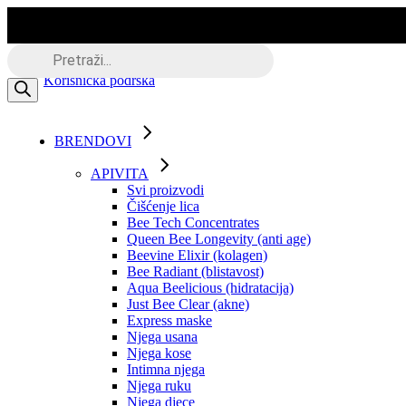
Skip
to
the
Besplatna dostava putem BOXNOW
Products
content
search
Korisnička podrška
BRENDOVI
APIVITA
Svi proizvodi
Čišćenje lica
Bee Tech Concentrates
Queen Bee Longevity (anti age)
Beevine Elixir (kolagen)
Bee Radiant (blistavost)
Aqua Beelicious (hidratacija)
Just Bee Clear (akne)
Express maske
Njega usana
Njega kose
Intimna njega
Njega ruku
Njega djece