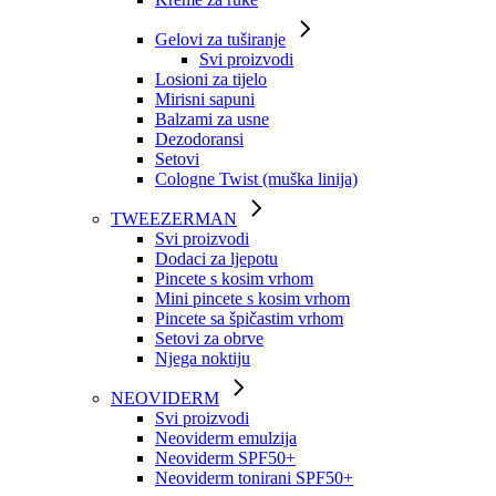
Gelovi za tuširanje
Svi proizvodi
Losioni za tijelo
Mirisni sapuni
Balzami za usne
Dezodoransi
Setovi
Cologne Twist (muška linija)
TWEEZERMAN
Svi proizvodi
Dodaci za ljepotu
Pincete s kosim vrhom
Mini pincete s kosim vrhom
Pincete sa špičastim vrhom
Setovi za obrve
Njega noktiju
NEOVIDERM
Svi proizvodi
Neoviderm emulzija
Neoviderm SPF50+
Neoviderm tonirani SPF50+