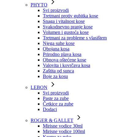
PHYTO
Svi proizvodi
Tretmani protiv gubitka kose
Snaga i vitalnost kose
Svakodnevno pranje kose
Volumen i gustoća kose
Tretmani za probleme s vlasištem
Njega suhe kose
Obojana kosa
Prirodno plava kosa
Obnova oštećene kose
Valovita i kovrčava kosa
Zaštita od sunca
Boje za kosu
LEBON
Svi proizvodi
Paste za zube
Četkice za zube
Dodaci
ROGER & GALLET
Mirisne vodice 30ml
Mirisne vodice 100ml
Kreme za ruke