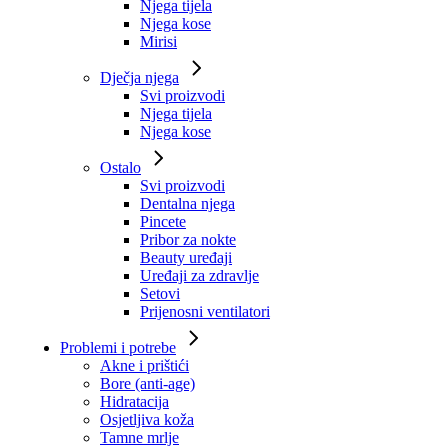
Njega tijela
Njega kose
Mirisi
Dječja njega
Svi proizvodi
Njega tijela
Njega kose
Ostalo
Svi proizvodi
Dentalna njega
Pincete
Pribor za nokte
Beauty uređaji
Uređaji za zdravlje
Setovi
Prijenosni ventilatori
Problemi i potrebe
Akne i prištići
Bore (anti-age)
Hidratacija
Osjetljiva koža
Tamne mrlje